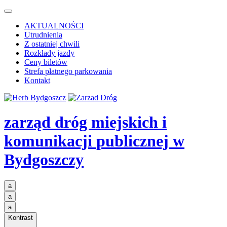
AKTUALNOŚCI
Utrudnienia
Z ostatniej chwili
Rozkłady jazdy
Ceny biletów
Strefa płatnego parkowania
Kontakt
zarząd dróg miejskich i
komunikacji publicznej
w
Bydgoszczy
a
a
a
Kontrast