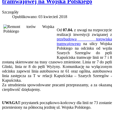
tramwajowej na Wojska Polskiego
Szczegóły
Opublikowano: 03 kwiecień 2018
Od
07.04.
z uwagi na rozpoczęcie
realizacji inwestycji związanej z
przebudową torowiska
tramwajowego
na ulicy Wojska
Polskiego na odcinku od węzła
Szarych Szeregów do pętli
Kapuściska tramwaje linii nr 7 i 8
zostaną skierowane na trasy czasowo zmienione. Linia nr 7 do pętli
Glinki, linia nr 8 do pętli Wyżyny. Komunikację na wyłączonym
odcinku zapewni linia autobusowa nr 61 oraz ogólna, autobusowa
linia zastępcza za T w relacji Kapuściska – Szarych Szeregów -
Kapuściska.
Za utrudnienia spowodowane pracami przepraszamy, a za okazaną
cierpliwość dziękujemy.
UWAGA!!
przystanek początkowo-końcowy dla linii nr 73 zostanie
przeniesiony na północną jezdnię ul. Wojska Polskiego.