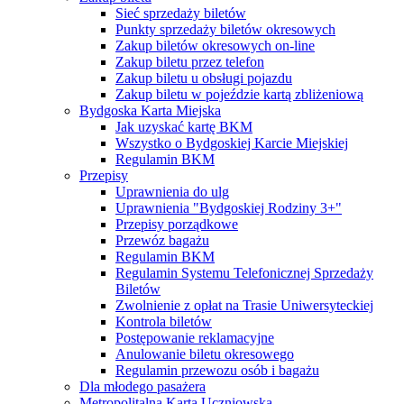
Sieć sprzedaży biletów
Punkty sprzedaży biletów okresowych
Zakup biletów okresowych on-line
Zakup biletu przez telefon
Zakup biletu u obsługi pojazdu
Zakup biletu w pojeździe kartą zbliżeniową
Bydgoska Karta Miejska
Jak uzyskać kartę BKM
Wszystko o Bydgoskiej Karcie Miejskiej
Regulamin BKM
Przepisy
Uprawnienia do ulg
Uprawnienia "Bydgoskiej Rodziny 3+"
Przepisy porządkowe
Przewóz bagażu
Regulamin BKM
Regulamin Systemu Telefonicznej Sprzedaży
Biletów
Zwolnienie z opłat na Trasie Uniwersyteckiej
Kontrola biletów
Postępowanie reklamacyjne
Anulowanie biletu okresowego
Regulamin przewozu osób i bagażu
Dla młodego pasażera
Metropolitalna Karta Uczniowska