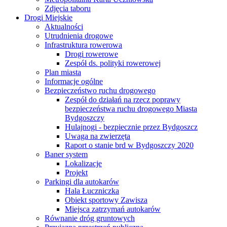
Zdjęcia taboru
Drogi Miejskie
Aktualności
Utrudnienia drogowe
Infrastruktura rowerowa
Drogi rowerowe
Zespół ds. polityki rowerowej
Plan miasta
Informacje ogólne
Bezpieczeństwo ruchu drogowego
Zespół do działań na rzecz poprawy
bezpieczeństwa ruchu drogowego Miasta
Bydgoszczy
Hulajnogi - bezpiecznie przez Bydgoszcz
Uwaga na zwierzęta
Raport o stanie brd w Bydgoszczy 2020
Baner system
Lokalizacje
Projekt
Parkingi dla autokarów
Hala Łuczniczka
Obiekt sportowy Zawisza
Miejsca zatrzymań autokarów
Równanie dróg gruntowych