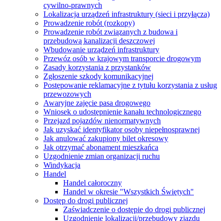
cywilno-prawnych
Lokalizacja urządzeń infrastruktury (sieci i przyłącza)
Prowadzenie robót (rozkopy)
Prowadzenie robót związanych z budowa i
przebudową kanalizacji deszczowej
Wbudowanie urządzeń infrastruktury
Przewóz osób w krajowym transporcie drogowym
Zasady korzystania z przystanków
Zgłoszenie szkody komunikacyjnej
Postępowanie reklamacyjne z tytułu korzystania z usług
przewozowych
Awaryjne zajęcie pasa drogowego
Wniosek o udostępnienie kanału technologicznego
Przejazd pojazdów nienormatywnych
Jak uzyskać identyfikator osoby niepełnosprawnej
Jak anulować zakupiony bilet okresowy
Jak otrzymać abonament mieszkańca
Uzgodnienie zmian organizacji ruchu
Windykacja
Handel
Handel całoroczny
Handel w okresie "Wszystkich Świętych"
Dostęp do drogi publicznej
Zaświadczenie o dostępie do drogi publicznej
Uzgodnienie lokalizacji/przebudowy zjazdu