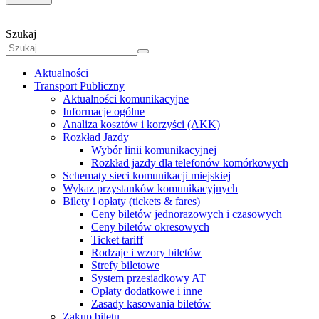
Szukaj
Aktualności
Transport Publiczny
Aktualności komunikacyjne
Informacje ogólne
Analiza kosztów i korzyści (AKK)
Rozkład Jazdy
Wybór linii komunikacyjnej
Rozkład jazdy dla telefonów komórkowych
Schematy sieci komunikacji miejskiej
Wykaz przystanków komunikacyjnych
Bilety i opłaty (tickets & fares)
Ceny biletów jednorazowych i czasowych
Ceny biletów okresowych
Ticket tariff
Rodzaje i wzory biletów
Strefy biletowe
System przesiadkowy AT
Opłaty dodatkowe i inne
Zasady kasowania biletów
Zakup biletu