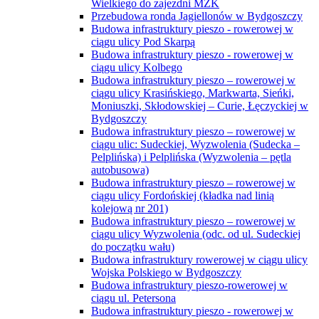
Wielkiego do zajezdni MZK
Przebudowa ronda Jagiellonów w Bydgoszczy
Budowa infrastruktury pieszo - rowerowej w
ciągu ulicy Pod Skarpą
Budowa infrastruktury pieszo - rowerowej w
ciągu ulicy Kolbego
Budowa infrastruktury pieszo – rowerowej w
ciągu ulicy Krasińskiego, Markwarta, Sieńki,
Moniuszki, Skłodowskiej – Curie, Łęczyckiej w
Bydgoszczy
Budowa infrastruktury pieszo – rowerowej w
ciągu ulic: Sudeckiej, Wyzwolenia (Sudecka –
Pelplińska) i Pelplińska (Wyzwolenia – pętla
autobusowa)
Budowa infrastruktury pieszo – rowerowej w
ciągu ulicy Fordońskiej (kładka nad linią
kolejową nr 201)
Budowa infrastruktury pieszo – rowerowej w
ciągu ulicy Wyzwolenia (odc. od ul. Sudeckiej
do początku wału)
Budowa infrastruktury rowerowej w ciągu ulicy
Wojska Polskiego w Bydgoszczy
Budowa infrastruktury pieszo-rowerowej w
ciągu ul. Petersona
Budowa infrastruktury pieszo - rowerowej w