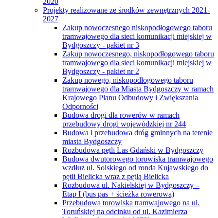
2020
Projekty realizowane ze środków zewnętrznych 2021-
2027
Zakup nowoczesnego niskopodłogowego taboru
tramwajowego dla sieci komunikacji miejskiej w
Bydgoszczy - pakiet nr 3
Zakup nowoczesnego, niskopodłogowego taboru
tramwajowego dla sieci komunikacji miejskiej w
Bydgoszczy - pakiet nr 2
Zakup nowego, niskopodłogowego taboru
tramwajowego dla Miasta Bydgoszczy w ramach
Krajowego Planu Odbudowy i Zwiększania
Odporności
Budowa drogi dla rowerów w ramach
przebudowy drogi wojewódzkiej nr 244
Budowa i przebudowa dróg gminnych na terenie
miasta Bydgoszczy
Rozbudowa pętli Las Gdański w Bydgoszczy
Budowa dwutorowego torowiska tramwajowego
wzdłuż ul. Solskiego od ronda Kujawskiego do
pętli Bielicka wraz z pętlą Bielicka
Rozbudowa ul. Nakielskiej w Bydgoszczy –
Etap I (bus pas + ścieżka rowerowa)
Przebudowa torowiska tramwajowego na ul.
Toruńskiej na odcinku od ul. Kazimierza