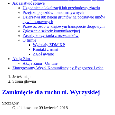
Jak załatwić sprawę
Uzgodnienie lokalizacji lub przebudowy zjazdu
Przejazd pojazdów nienormatywnych
Dzierżawa lub najem gruntów na podstawie umów
cywilno-prawnych
Przewóz osób w krajowym transporcie drogowym
Zgłoszenie szkody komunikacyjnej
Zasady korzystania z przystanków
O firmie
Wydziały ZDMiKP
Kontakt z nami
Zgłoś awarię
Akcja Zima
Akcja Zima - On-line
Zintegrowany Węzeł Komunikacyjny Bydgoszcz Leśna
Jesteś tutaj:
Strona główna
Zamknięcie dla ruchu ul. Wyrzyskiej
Szczegóły
Opublikowano: 09 kwiecień 2018