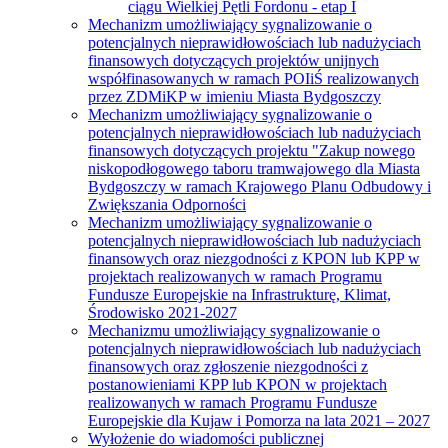
ciągu Wielkiej Pętli Fordonu - etap I
Mechanizm umożliwiający sygnalizowanie o
potencjalnych nieprawidłowościach lub nadużyciach
finansowych dotyczących projektów unijnych
współfinasowanych w ramach POIiŚ realizowanych
przez ZDMiKP w imieniu Miasta Bydgoszczy
Mechanizm umożliwiający sygnalizowanie o
potencjalnych nieprawidłowościach lub nadużyciach
finansowych dotyczących projektu "Zakup nowego
niskopodłogowego taboru tramwajowego dla Miasta
Bydgoszczy w ramach Krajowego Planu Odbudowy i
Zwiększania Odporności
Mechanizm umożliwiający sygnalizowanie o
potencjalnych nieprawidłowościach lub nadużyciach
finansowych oraz niezgodności z KPON lub KPP w
projektach realizowanych w ramach Programu
Fundusze Europejskie na Infrastrukturę, Klimat,
Środowisko 2021-2027
Mechanizmu umożliwiający sygnalizowanie o
potencjalnych nieprawidłowościach lub nadużyciach
finansowych oraz zgłoszenie niezgodności z
postanowieniami KPP lub KPON w projektach
realizowanych w ramach Programu Fundusze
Europejskie dla Kujaw i Pomorza na lata 2021 – 2027
Wyłożenie do wiadomości publicznej