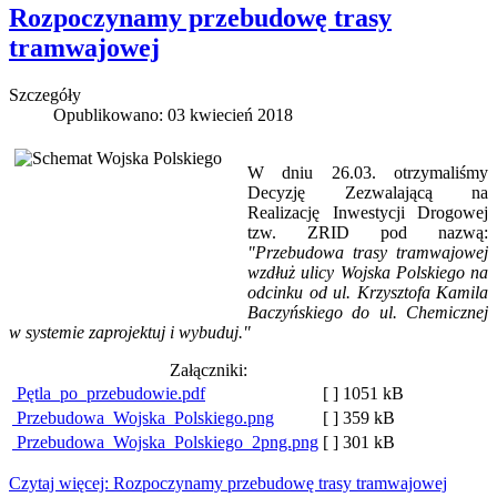
Rozpoczynamy przebudowę trasy
tramwajowej
Szczegóły
Opublikowano: 03 kwiecień 2018
W dniu 26.03. otrzymaliśmy
Decyzję Zezwalającą na
Realizację Inwestycji Drogowej
tzw. ZRID pod nazwą:
"Przebudowa trasy tramwajowej
wzdłuż ulicy Wojska Polskiego na
odcinku od ul. Krzysztofa Kamila
Baczyńskiego do ul. Chemicznej
w systemie zaprojektuj i wybuduj."
Załączniki:
Pętla_po_przebudowie.pdf
[ ]
1051 kB
Przebudowa_Wojska_Polskiego.png
[ ]
359 kB
Przebudowa_Wojska_Polskiego_2png.png
[ ]
301 kB
Czytaj więcej: Rozpoczynamy przebudowę trasy tramwajowej