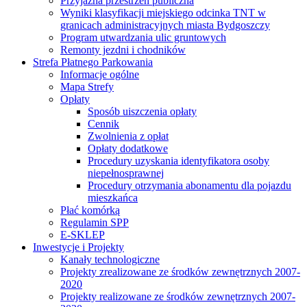
Przyjazna przestrzeń publiczna
Wyniki klasyfikacji miejskiego odcinka TNT w
granicach administracyjnych miasta Bydgoszczy
Program utwardzania ulic gruntowych
Remonty jezdni i chodników
Strefa Płatnego Parkowania
Informacje ogólne
Mapa Strefy
Opłaty
Sposób uiszczenia opłaty
Cennik
Zwolnienia z opłat
Opłaty dodatkowe
Procedury uzyskania identyfikatora osoby
niepełnosprawnej
Procedury otrzymania abonamentu dla pojazdu
mieszkańca
Płać komórką
Regulamin SPP
E-SKLEP
Inwestycje i Projekty
Kanały technologiczne
Projekty zrealizowane ze środków zewnętrznych 2007-
2020
Projekty realizowane ze środków zewnętrznych 2007-