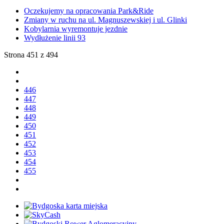
Oczekujemy na opracowania Park&Ride
Zmiany w ruchu na ul. Magnuszewskiej i ul. Glinki
Kobylarnia wyremontuje jezdnie
Wydłużenie linii 93
Strona 451 z 494
446
447
448
449
450
451
452
453
454
455