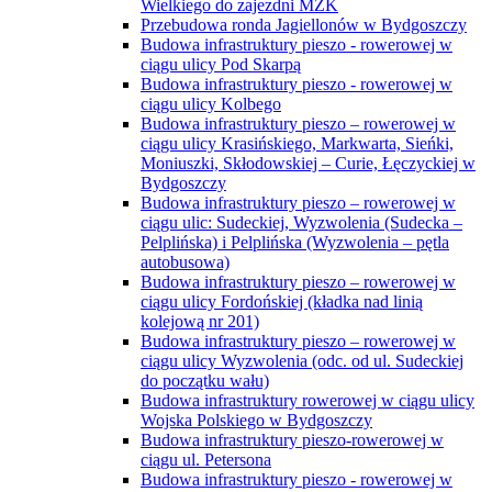
Wielkiego do zajezdni MZK
Przebudowa ronda Jagiellonów w Bydgoszczy
Budowa infrastruktury pieszo - rowerowej w
ciągu ulicy Pod Skarpą
Budowa infrastruktury pieszo - rowerowej w
ciągu ulicy Kolbego
Budowa infrastruktury pieszo – rowerowej w
ciągu ulicy Krasińskiego, Markwarta, Sieńki,
Moniuszki, Skłodowskiej – Curie, Łęczyckiej w
Bydgoszczy
Budowa infrastruktury pieszo – rowerowej w
ciągu ulic: Sudeckiej, Wyzwolenia (Sudecka –
Pelplińska) i Pelplińska (Wyzwolenia – pętla
autobusowa)
Budowa infrastruktury pieszo – rowerowej w
ciągu ulicy Fordońskiej (kładka nad linią
kolejową nr 201)
Budowa infrastruktury pieszo – rowerowej w
ciągu ulicy Wyzwolenia (odc. od ul. Sudeckiej
do początku wału)
Budowa infrastruktury rowerowej w ciągu ulicy
Wojska Polskiego w Bydgoszczy
Budowa infrastruktury pieszo-rowerowej w
ciągu ul. Petersona
Budowa infrastruktury pieszo - rowerowej w