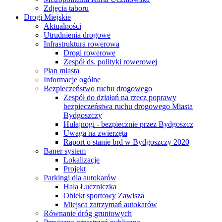
Zdjęcia taboru
Drogi Miejskie
Aktualności
Utrudnienia drogowe
Infrastruktura rowerowa
Drogi rowerowe
Zespół ds. polityki rowerowej
Plan miasta
Informacje ogólne
Bezpieczeństwo ruchu drogowego
Zespół do działań na rzecz poprawy
bezpieczeństwa ruchu drogowego Miasta
Bydgoszczy
Hulajnogi - bezpiecznie przez Bydgoszcz
Uwaga na zwierzęta
Raport o stanie brd w Bydgoszczy 2020
Baner system
Lokalizacje
Projekt
Parkingi dla autokarów
Hala Łuczniczka
Obiekt sportowy Zawisza
Miejsca zatrzymań autokarów
Równanie dróg gruntowych