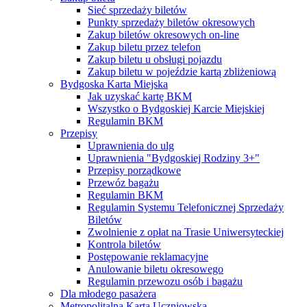
Sieć sprzedaży biletów
Punkty sprzedaży biletów okresowych
Zakup biletów okresowych on-line
Zakup biletu przez telefon
Zakup biletu u obsługi pojazdu
Zakup biletu w pojeździe kartą zbliżeniową
Bydgoska Karta Miejska
Jak uzyskać kartę BKM
Wszystko o Bydgoskiej Karcie Miejskiej
Regulamin BKM
Przepisy
Uprawnienia do ulg
Uprawnienia "Bydgoskiej Rodziny 3+"
Przepisy porządkowe
Przewóz bagażu
Regulamin BKM
Regulamin Systemu Telefonicznej Sprzedaży
Biletów
Zwolnienie z opłat na Trasie Uniwersyteckiej
Kontrola biletów
Postępowanie reklamacyjne
Anulowanie biletu okresowego
Regulamin przewozu osób i bagażu
Dla młodego pasażera
Metropolitalna Karta Uczniowska