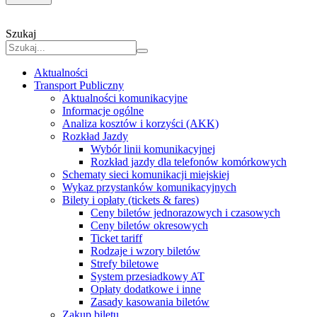
Szukaj
Aktualności
Transport Publiczny
Aktualności komunikacyjne
Informacje ogólne
Analiza kosztów i korzyści (AKK)
Rozkład Jazdy
Wybór linii komunikacyjnej
Rozkład jazdy dla telefonów komórkowych
Schematy sieci komunikacji miejskiej
Wykaz przystanków komunikacyjnych
Bilety i opłaty (tickets & fares)
Ceny biletów jednorazowych i czasowych
Ceny biletów okresowych
Ticket tariff
Rodzaje i wzory biletów
Strefy biletowe
System przesiadkowy AT
Opłaty dodatkowe i inne
Zasady kasowania biletów
Zakup biletu