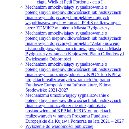
ciągu Wielkiej Pętli Fordonu - etap I
Mechanizm umożliwiający sygnalizowanie o
potencjalnych nieprawidłowościach lub nadużyciach
finansowych dotyczących projektów unijnych
współfinasowanych w ramach POIiŚ realizowanych
przez ZDMiKP w imieniu Miasta Bydgoszczy
Mechanizm umożliwiający sygnalizowanie o
potencjalnych nieprawidłowościach lub nadużyciach
finansowych dotyczących projektu "Zakup nowego
niskopodłogowego taboru tramwajowego dla Miasta
Bydgoszczy w ramach Krajowego Planu Odbudowy i
Zwiększania Odporności
Mechanizm umożliwiający sygnalizowanie o
potencjalnych nieprawidłowościach lub nadużyciach
finansowych oraz niezgodności z KPON lub KPP w
projektach realizowanych w ramach Programu
Fundusze Europejskie na Infrastrukturę, Klimat,
Środowisko 2021-2027
Mechanizmu umożliwiający sygnalizowanie o
potencjalnych nieprawidłowościach lub nadużyciach
finansowych oraz zgłoszenie niezgodności z
postanowieniami KPP lub KPON w projektach
realizowanych w ramach Programu Fundusze
Europejskie dla Kujaw i Pomorza na lata 2021 – 2027
Wyłożenie do wiadomości publicznej