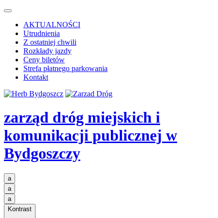
AKTUALNOŚCI
Utrudnienia
Z ostatniej chwili
Rozkłady jazdy
Ceny biletów
Strefa płatnego parkowania
Kontakt
zarząd dróg miejskich i
komunikacji publicznej
w
Bydgoszczy
a
a
a
Kontrast