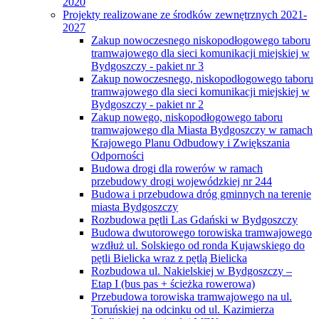
2020
Projekty realizowane ze środków zewnętrznych 2021-
2027
Zakup nowoczesnego niskopodłogowego taboru
tramwajowego dla sieci komunikacji miejskiej w
Bydgoszczy - pakiet nr 3
Zakup nowoczesnego, niskopodłogowego taboru
tramwajowego dla sieci komunikacji miejskiej w
Bydgoszczy - pakiet nr 2
Zakup nowego, niskopodłogowego taboru
tramwajowego dla Miasta Bydgoszczy w ramach
Krajowego Planu Odbudowy i Zwiększania
Odporności
Budowa drogi dla rowerów w ramach
przebudowy drogi wojewódzkiej nr 244
Budowa i przebudowa dróg gminnych na terenie
miasta Bydgoszczy
Rozbudowa pętli Las Gdański w Bydgoszczy
Budowa dwutorowego torowiska tramwajowego
wzdłuż ul. Solskiego od ronda Kujawskiego do
pętli Bielicka wraz z pętlą Bielicka
Rozbudowa ul. Nakielskiej w Bydgoszczy –
Etap I (bus pas + ścieżka rowerowa)
Przebudowa torowiska tramwajowego na ul.
Toruńskiej na odcinku od ul. Kazimierza