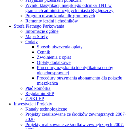
Przyjazna przestrzeń publiczna
Wyniki klasyfikacji miejskiego odcinka TNT w
granicach administracyjnych miasta Bydgoszczy
Program utwardzania ulic gruntowych
Remonty jezdni i chodników
Strefa Płatnego Parkowania
Informacje ogólne
Mapa Strefy
Opłaty
Sposób uiszczenia opłaty
Cennik
Zwolnienia z opłat
Opłaty dodatkowe
Procedury uzyskania identyfikatora osoby
niepełnosprawnej
Procedury otrzymania abonamentu dla pojazdu
mieszkańca
Płać komórką
Regulamin SPP
E-SKLEP
Inwestycje i Projekty
Kanały technologiczne
Projekty zrealizowane ze środków zewnętrznych 2007-
2020
Projekty realizowane ze środków zewnętrznych 2007-