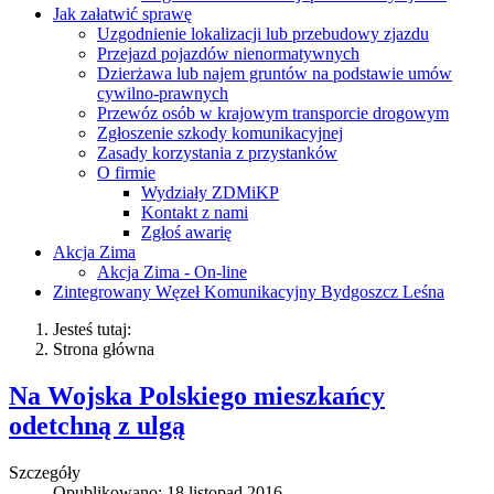
Jak załatwić sprawę
Uzgodnienie lokalizacji lub przebudowy zjazdu
Przejazd pojazdów nienormatywnych
Dzierżawa lub najem gruntów na podstawie umów
cywilno-prawnych
Przewóz osób w krajowym transporcie drogowym
Zgłoszenie szkody komunikacyjnej
Zasady korzystania z przystanków
O firmie
Wydziały ZDMiKP
Kontakt z nami
Zgłoś awarię
Akcja Zima
Akcja Zima - On-line
Zintegrowany Węzeł Komunikacyjny Bydgoszcz Leśna
Jesteś tutaj:
Strona główna
Na Wojska Polskiego mieszkańcy
odetchną z ulgą
Szczegóły
Opublikowano: 18 listopad 2016