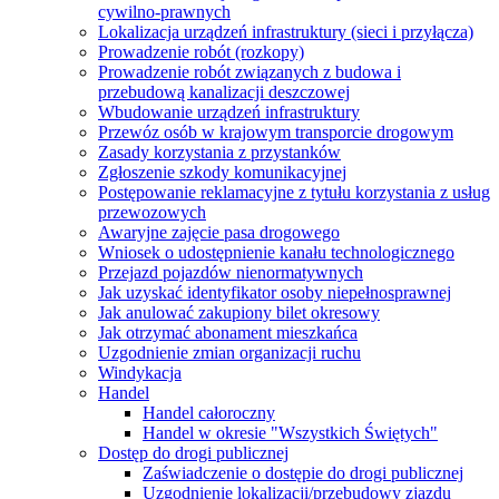
cywilno-prawnych
Lokalizacja urządzeń infrastruktury (sieci i przyłącza)
Prowadzenie robót (rozkopy)
Prowadzenie robót związanych z budowa i
przebudową kanalizacji deszczowej
Wbudowanie urządzeń infrastruktury
Przewóz osób w krajowym transporcie drogowym
Zasady korzystania z przystanków
Zgłoszenie szkody komunikacyjnej
Postępowanie reklamacyjne z tytułu korzystania z usług
przewozowych
Awaryjne zajęcie pasa drogowego
Wniosek o udostępnienie kanału technologicznego
Przejazd pojazdów nienormatywnych
Jak uzyskać identyfikator osoby niepełnosprawnej
Jak anulować zakupiony bilet okresowy
Jak otrzymać abonament mieszkańca
Uzgodnienie zmian organizacji ruchu
Windykacja
Handel
Handel całoroczny
Handel w okresie "Wszystkich Świętych"
Dostęp do drogi publicznej
Zaświadczenie o dostępie do drogi publicznej
Uzgodnienie lokalizacji/przebudowy zjazdu