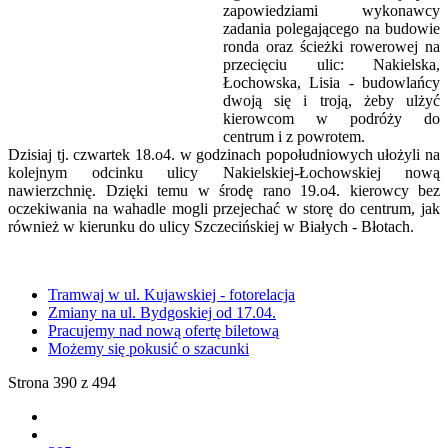
zapowiedziami wykonawcy
zadania polegającego na budowie
ronda oraz ścieżki rowerowej na
przecięciu ulic: Nakielska,
Łochowska, Lisia - budowlańcy
dwoją się i troją, żeby ulżyć
kierowcom w podróży do
centrum i z powrotem.
Dzisiaj tj. czwartek 18.o4. w godzinach popołudniowych ułożyli na
kolejnym odcinku ulicy Nakielskiej-Łochowskiej nową
nawierzchnię. Dzięki temu w środę rano 19.o4. kierowcy bez
oczekiwania na wahadle mogli przejechać w storę do centrum, jak
również w kierunku do ulicy Szczecińskiej w Białych - Błotach.
Tramwaj w ul. Kujawskiej - fotorelacja
Zmiany na ul. Bydgoskiej od 17.04.
Pracujemy nad nową ofertę biletową
Możemy się pokusić o szacunki
Strona 390 z 494