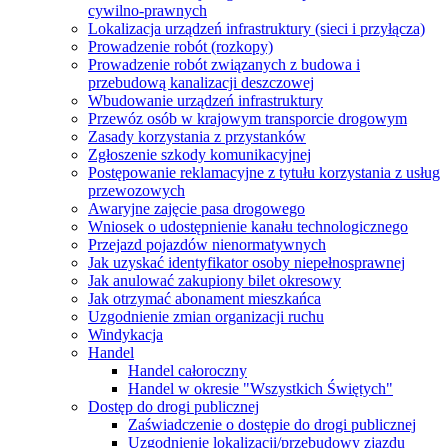
cywilno-prawnych
Lokalizacja urządzeń infrastruktury (sieci i przyłącza)
Prowadzenie robót (rozkopy)
Prowadzenie robót związanych z budowa i
przebudową kanalizacji deszczowej
Wbudowanie urządzeń infrastruktury
Przewóz osób w krajowym transporcie drogowym
Zasady korzystania z przystanków
Zgłoszenie szkody komunikacyjnej
Postępowanie reklamacyjne z tytułu korzystania z usług
przewozowych
Awaryjne zajęcie pasa drogowego
Wniosek o udostępnienie kanału technologicznego
Przejazd pojazdów nienormatywnych
Jak uzyskać identyfikator osoby niepełnosprawnej
Jak anulować zakupiony bilet okresowy
Jak otrzymać abonament mieszkańca
Uzgodnienie zmian organizacji ruchu
Windykacja
Handel
Handel całoroczny
Handel w okresie "Wszystkich Świętych"
Dostęp do drogi publicznej
Zaświadczenie o dostępie do drogi publicznej
Uzgodnienie lokalizacji/przebudowy zjazdu