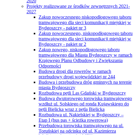
2020
Projekty realizowane ze środków zewnętrznych 2021-
2027
Zakup nowoczesnego niskopodłogowego taboru
tramwajowego dla sieci komunikacji miejskiej w
Bydgoszczy - pakiet nr 3
Zakup nowoczesnego, niskopodłogowego taboru
tramwajowego dla sieci komunikacji miejskiej w
Bydgoszczy - pakiet nr 2
Zakup nowego, niskopodłogowego taboru
tramwajowego dla Miasta Bydgoszczy w ramach
Krajowego Planu Odbudowy i Zwiększania
Odporności
Budowa drogi dla rowerów w ramach
przebudowy drogi wojewódzkiej nr 244
Budowa i przebudowa dróg gminnych na terenie
miasta Bydgoszczy
Rozbudowa pętli Las Gdański w Bydgoszczy
Budowa dwutorowego torowiska tramwajowego
wzdłuż ul. Solskiego od ronda Kujawskiego do
pętli Bielicka wraz z pętlą Bielicka
Rozbudowa ul. Nakielskiej w Bydgoszczy –
Etap I (bus pas + ścieżka rowerowa)
Przebudowa torowiska tramwajowego na ul.
Toruńskiej na odcinku od ul. Kazimierza