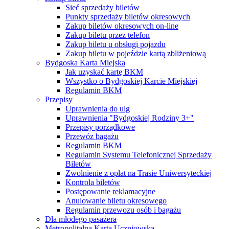
Sieć sprzedaży biletów
Punkty sprzedaży biletów okresowych
Zakup biletów okresowych on-line
Zakup biletu przez telefon
Zakup biletu u obsługi pojazdu
Zakup biletu w pojeździe kartą zbliżeniową
Bydgoska Karta Miejska
Jak uzyskać kartę BKM
Wszystko o Bydgoskiej Karcie Miejskiej
Regulamin BKM
Przepisy
Uprawnienia do ulg
Uprawnienia "Bydgoskiej Rodziny 3+"
Przepisy porządkowe
Przewóz bagażu
Regulamin BKM
Regulamin Systemu Telefonicznej Sprzedaży
Biletów
Zwolnienie z opłat na Trasie Uniwersyteckiej
Kontrola biletów
Postępowanie reklamacyjne
Anulowanie biletu okresowego
Regulamin przewozu osób i bagażu
Dla młodego pasażera
Metropolitalna Karta Uczniowska