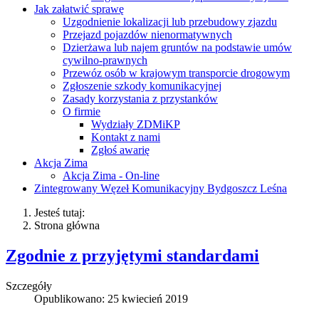
Jak załatwić sprawę
Uzgodnienie lokalizacji lub przebudowy zjazdu
Przejazd pojazdów nienormatywnych
Dzierżawa lub najem gruntów na podstawie umów
cywilno-prawnych
Przewóz osób w krajowym transporcie drogowym
Zgłoszenie szkody komunikacyjnej
Zasady korzystania z przystanków
O firmie
Wydziały ZDMiKP
Kontakt z nami
Zgłoś awarię
Akcja Zima
Akcja Zima - On-line
Zintegrowany Węzeł Komunikacyjny Bydgoszcz Leśna
Jesteś tutaj:
Strona główna
Zgodnie z przyjętymi standardami
Szczegóły
Opublikowano: 25 kwiecień 2019