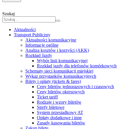
Szukaj
Aktualności
Transport Publiczny
Aktualności komunikacyjne
Informacje ogólne
Analiza kosztów i korzyści (AKK)
Rozkład Jazdy
Wybór linii komunikacyjnej
Rozkład jazdy dla telefonów komórkowych
Schematy sieci komunikacji miejskiej
Wykaz przystanków komunikacyjnych
Bilety i opłaty (tickets & fares)
Ceny biletów jednorazowych i czasowych
Ceny biletów okresowych
Ticket tariff
Rodzaje i wzory biletów
Strefy biletowe
System przesiadkowy AT
Opłaty dodatkowe i inne
Zasady kasowania biletów
Zakup biletu