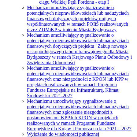
ciągu Wielkiej Pętli Fordonu - etap I
Mechanizm umożliwiający sygnalizowanie o
potencjalnych nieprawidłowościach lub nadużyciach
finansowych dotyczących projektów unijnych
współfinasowanych w ramach POIiŚ realizowanych
przez ZDMiKP w imieniu Miasta Bydgoszczy
Mechanizm umożliwiający sygnalizowanie o
potencjalnych nieprawidłowościach lub nadużyciach
finansowych dotyczących projektu "Zakup nowego
niskopodłogowego taboru tramwajowego dla Miasta
Bydgoszczy w ramach Krajowego Planu Odbudowy i
Zwiększania Odporności
Mechanizm umożliwiający sygnalizowanie o
potencjalnych nieprawidłowościach lub nadużyciach
finansowych oraz niezgodności z KPON lub KPP w
projektach realizowanych w ramach Programu
Fundusze Europejskie na Infrastrukturę, Klimat,
Środowisko 2021-2027
Mechanizmu umożliwiający sygnalizowanie o
potencjalnych nieprawidłowościach lub nadużyciach
finansowych oraz zgłoszenie niezgodności z
postanowieniami KPP lub KPON w projektach
realizowanych w ramach Programu Fundusze
Europejskie dla Kujaw i Pomorza na lata 2021 – 2027
Wyłożenie do wiadomości publicznej