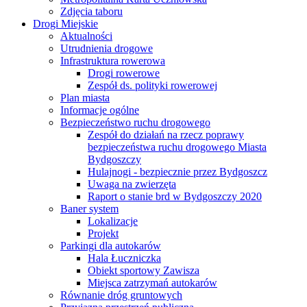
Zdjęcia taboru
Drogi Miejskie
Aktualności
Utrudnienia drogowe
Infrastruktura rowerowa
Drogi rowerowe
Zespół ds. polityki rowerowej
Plan miasta
Informacje ogólne
Bezpieczeństwo ruchu drogowego
Zespół do działań na rzecz poprawy
bezpieczeństwa ruchu drogowego Miasta
Bydgoszczy
Hulajnogi - bezpiecznie przez Bydgoszcz
Uwaga na zwierzęta
Raport o stanie brd w Bydgoszczy 2020
Baner system
Lokalizacje
Projekt
Parkingi dla autokarów
Hala Łuczniczka
Obiekt sportowy Zawisza
Miejsca zatrzymań autokarów
Równanie dróg gruntowych