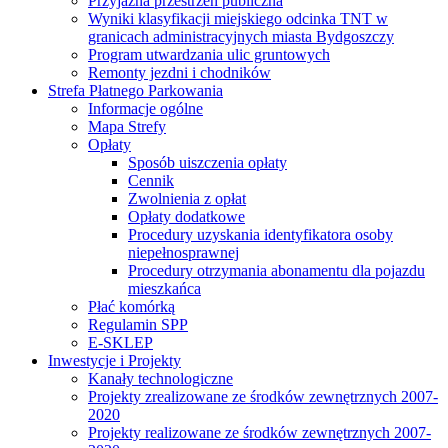
Przyjazna przestrzeń publiczna
Wyniki klasyfikacji miejskiego odcinka TNT w
granicach administracyjnych miasta Bydgoszczy
Program utwardzania ulic gruntowych
Remonty jezdni i chodników
Strefa Płatnego Parkowania
Informacje ogólne
Mapa Strefy
Opłaty
Sposób uiszczenia opłaty
Cennik
Zwolnienia z opłat
Opłaty dodatkowe
Procedury uzyskania identyfikatora osoby
niepełnosprawnej
Procedury otrzymania abonamentu dla pojazdu
mieszkańca
Płać komórką
Regulamin SPP
E-SKLEP
Inwestycje i Projekty
Kanały technologiczne
Projekty zrealizowane ze środków zewnętrznych 2007-
2020
Projekty realizowane ze środków zewnętrznych 2007-