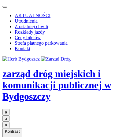
AKTUALNOŚCI
Utrudnienia
Z ostatniej chwili
Rozkłady jazdy
Ceny biletów
Strefa płatnego parkowania
Kontakt
zarząd dróg miejskich i
komunikacji publicznej
w
Bydgoszczy
a
a
a
Kontrast