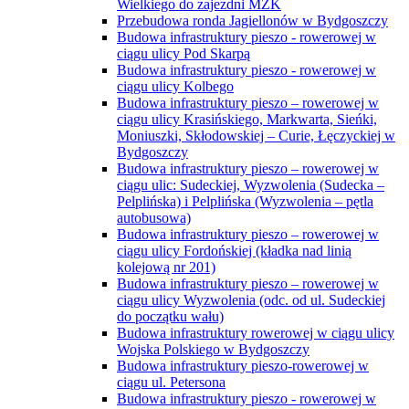
Wielkiego do zajezdni MZK
Przebudowa ronda Jagiellonów w Bydgoszczy
Budowa infrastruktury pieszo - rowerowej w
ciągu ulicy Pod Skarpą
Budowa infrastruktury pieszo - rowerowej w
ciągu ulicy Kolbego
Budowa infrastruktury pieszo – rowerowej w
ciągu ulicy Krasińskiego, Markwarta, Sieńki,
Moniuszki, Skłodowskiej – Curie, Łęczyckiej w
Bydgoszczy
Budowa infrastruktury pieszo – rowerowej w
ciągu ulic: Sudeckiej, Wyzwolenia (Sudecka –
Pelplińska) i Pelplińska (Wyzwolenia – pętla
autobusowa)
Budowa infrastruktury pieszo – rowerowej w
ciągu ulicy Fordońskiej (kładka nad linią
kolejową nr 201)
Budowa infrastruktury pieszo – rowerowej w
ciągu ulicy Wyzwolenia (odc. od ul. Sudeckiej
do początku wału)
Budowa infrastruktury rowerowej w ciągu ulicy
Wojska Polskiego w Bydgoszczy
Budowa infrastruktury pieszo-rowerowej w
ciągu ul. Petersona
Budowa infrastruktury pieszo - rowerowej w