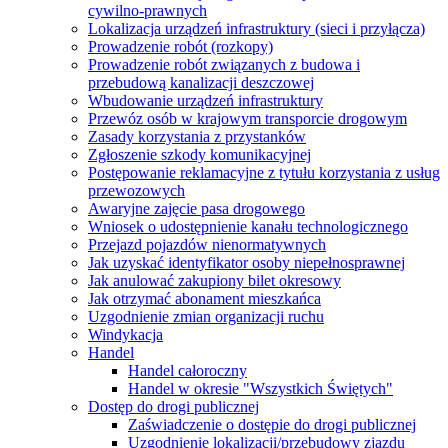
cywilno-prawnych
Lokalizacja urządzeń infrastruktury (sieci i przyłącza)
Prowadzenie robót (rozkopy)
Prowadzenie robót związanych z budowa i
przebudową kanalizacji deszczowej
Wbudowanie urządzeń infrastruktury
Przewóz osób w krajowym transporcie drogowym
Zasady korzystania z przystanków
Zgłoszenie szkody komunikacyjnej
Postępowanie reklamacyjne z tytułu korzystania z usług
przewozowych
Awaryjne zajęcie pasa drogowego
Wniosek o udostępnienie kanału technologicznego
Przejazd pojazdów nienormatywnych
Jak uzyskać identyfikator osoby niepełnosprawnej
Jak anulować zakupiony bilet okresowy
Jak otrzymać abonament mieszkańca
Uzgodnienie zmian organizacji ruchu
Windykacja
Handel
Handel całoroczny
Handel w okresie "Wszystkich Świętych"
Dostęp do drogi publicznej
Zaświadczenie o dostępie do drogi publicznej
Uzgodnienie lokalizacji/przebudowy zjazdu