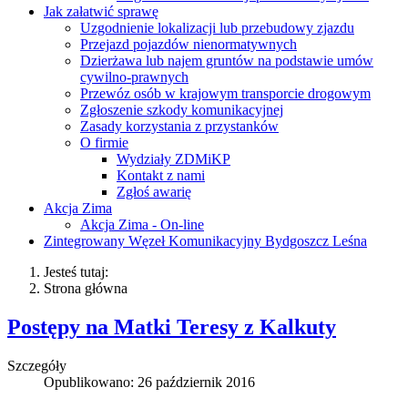
Jak załatwić sprawę
Uzgodnienie lokalizacji lub przebudowy zjazdu
Przejazd pojazdów nienormatywnych
Dzierżawa lub najem gruntów na podstawie umów
cywilno-prawnych
Przewóz osób w krajowym transporcie drogowym
Zgłoszenie szkody komunikacyjnej
Zasady korzystania z przystanków
O firmie
Wydziały ZDMiKP
Kontakt z nami
Zgłoś awarię
Akcja Zima
Akcja Zima - On-line
Zintegrowany Węzeł Komunikacyjny Bydgoszcz Leśna
Jesteś tutaj:
Strona główna
Postępy na Matki Teresy z Kalkuty
Szczegóły
Opublikowano: 26 październik 2016