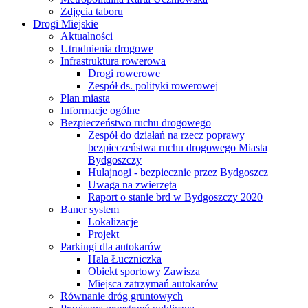
Zdjęcia taboru
Drogi Miejskie
Aktualności
Utrudnienia drogowe
Infrastruktura rowerowa
Drogi rowerowe
Zespół ds. polityki rowerowej
Plan miasta
Informacje ogólne
Bezpieczeństwo ruchu drogowego
Zespół do działań na rzecz poprawy
bezpieczeństwa ruchu drogowego Miasta
Bydgoszczy
Hulajnogi - bezpiecznie przez Bydgoszcz
Uwaga na zwierzęta
Raport o stanie brd w Bydgoszczy 2020
Baner system
Lokalizacje
Projekt
Parkingi dla autokarów
Hala Łuczniczka
Obiekt sportowy Zawisza
Miejsca zatrzymań autokarów
Równanie dróg gruntowych