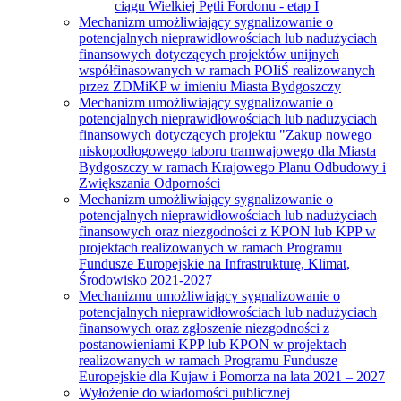
ciągu Wielkiej Pętli Fordonu - etap I
Mechanizm umożliwiający sygnalizowanie o
potencjalnych nieprawidłowościach lub nadużyciach
finansowych dotyczących projektów unijnych
współfinasowanych w ramach POIiŚ realizowanych
przez ZDMiKP w imieniu Miasta Bydgoszczy
Mechanizm umożliwiający sygnalizowanie o
potencjalnych nieprawidłowościach lub nadużyciach
finansowych dotyczących projektu "Zakup nowego
niskopodłogowego taboru tramwajowego dla Miasta
Bydgoszczy w ramach Krajowego Planu Odbudowy i
Zwiększania Odporności
Mechanizm umożliwiający sygnalizowanie o
potencjalnych nieprawidłowościach lub nadużyciach
finansowych oraz niezgodności z KPON lub KPP w
projektach realizowanych w ramach Programu
Fundusze Europejskie na Infrastrukturę, Klimat,
Środowisko 2021-2027
Mechanizmu umożliwiający sygnalizowanie o
potencjalnych nieprawidłowościach lub nadużyciach
finansowych oraz zgłoszenie niezgodności z
postanowieniami KPP lub KPON w projektach
realizowanych w ramach Programu Fundusze
Europejskie dla Kujaw i Pomorza na lata 2021 – 2027
Wyłożenie do wiadomości publicznej