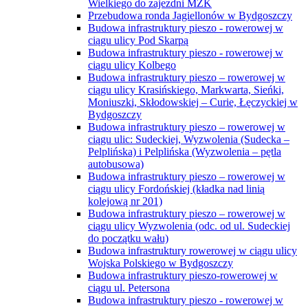
Wielkiego do zajezdni MZK
Przebudowa ronda Jagiellonów w Bydgoszczy
Budowa infrastruktury pieszo - rowerowej w
ciągu ulicy Pod Skarpą
Budowa infrastruktury pieszo - rowerowej w
ciągu ulicy Kolbego
Budowa infrastruktury pieszo – rowerowej w
ciągu ulicy Krasińskiego, Markwarta, Sieńki,
Moniuszki, Skłodowskiej – Curie, Łęczyckiej w
Bydgoszczy
Budowa infrastruktury pieszo – rowerowej w
ciągu ulic: Sudeckiej, Wyzwolenia (Sudecka –
Pelplińska) i Pelplińska (Wyzwolenia – pętla
autobusowa)
Budowa infrastruktury pieszo – rowerowej w
ciągu ulicy Fordońskiej (kładka nad linią
kolejową nr 201)
Budowa infrastruktury pieszo – rowerowej w
ciągu ulicy Wyzwolenia (odc. od ul. Sudeckiej
do początku wału)
Budowa infrastruktury rowerowej w ciągu ulicy
Wojska Polskiego w Bydgoszczy
Budowa infrastruktury pieszo-rowerowej w
ciągu ul. Petersona
Budowa infrastruktury pieszo - rowerowej w