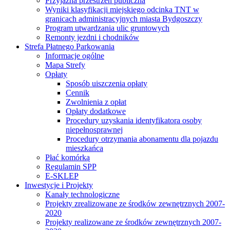
Przyjazna przestrzeń publiczna
Wyniki klasyfikacji miejskiego odcinka TNT w
granicach administracyjnych miasta Bydgoszczy
Program utwardzania ulic gruntowych
Remonty jezdni i chodników
Strefa Płatnego Parkowania
Informacje ogólne
Mapa Strefy
Opłaty
Sposób uiszczenia opłaty
Cennik
Zwolnienia z opłat
Opłaty dodatkowe
Procedury uzyskania identyfikatora osoby
niepełnosprawnej
Procedury otrzymania abonamentu dla pojazdu
mieszkańca
Płać komórką
Regulamin SPP
E-SKLEP
Inwestycje i Projekty
Kanały technologiczne
Projekty zrealizowane ze środków zewnętrznych 2007-
2020
Projekty realizowane ze środków zewnętrznych 2007-