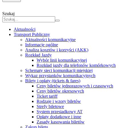
Szukaj
Aktualności
Transport Publiczny
Aktualności komunikacyjne
Informacje ogólne
Analiza kosztów i korzyści (AKK)
Rozkład Jazdy
Wybór linii komunikacyjnej
Rozkład jazdy dla telefonów komórkowych
Schematy sieci komunikacji miejskiej
Wykaz przystanków komunikacyjnych
Bilety i opłaty (tickets & fares)
Ceny biletów jednorazowych i czasowych
Ceny biletów okresowych
Ticket tariff
Rodzaje i wzory biletów
Strefy biletowe
System przesiadkowy AT
Opłaty dodatkowe i inne
Zasady kasowania biletów
Zakup biletu