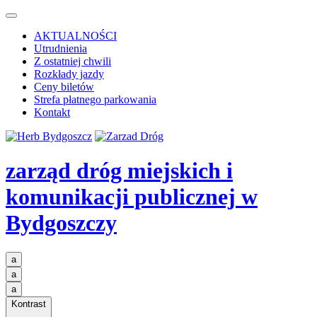
AKTUALNOŚCI
Utrudnienia
Z ostatniej chwili
Rozkłady jazdy
Ceny biletów
Strefa płatnego parkowania
Kontakt
zarząd dróg miejskich i
komunikacji publicznej
w
Bydgoszczy
a
a
a
Kontrast