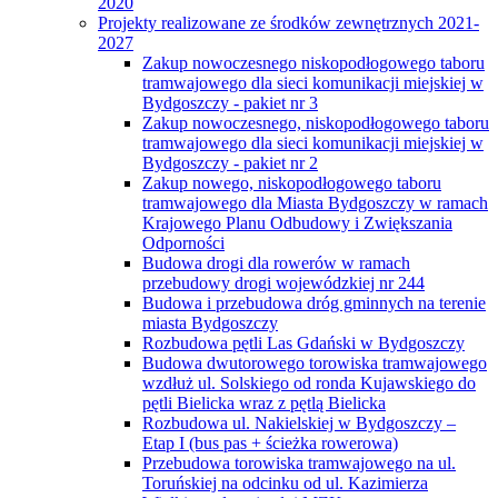
2020
Projekty realizowane ze środków zewnętrznych 2021-
2027
Zakup nowoczesnego niskopodłogowego taboru
tramwajowego dla sieci komunikacji miejskiej w
Bydgoszczy - pakiet nr 3
Zakup nowoczesnego, niskopodłogowego taboru
tramwajowego dla sieci komunikacji miejskiej w
Bydgoszczy - pakiet nr 2
Zakup nowego, niskopodłogowego taboru
tramwajowego dla Miasta Bydgoszczy w ramach
Krajowego Planu Odbudowy i Zwiększania
Odporności
Budowa drogi dla rowerów w ramach
przebudowy drogi wojewódzkiej nr 244
Budowa i przebudowa dróg gminnych na terenie
miasta Bydgoszczy
Rozbudowa pętli Las Gdański w Bydgoszczy
Budowa dwutorowego torowiska tramwajowego
wzdłuż ul. Solskiego od ronda Kujawskiego do
pętli Bielicka wraz z pętlą Bielicka
Rozbudowa ul. Nakielskiej w Bydgoszczy –
Etap I (bus pas + ścieżka rowerowa)
Przebudowa torowiska tramwajowego na ul.
Toruńskiej na odcinku od ul. Kazimierza