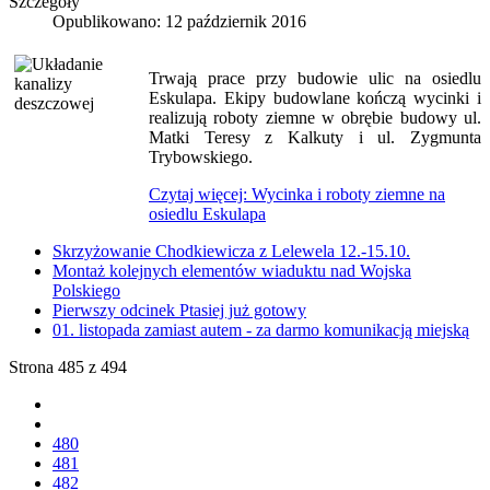
Szczegóły
Opublikowano: 12 październik 2016
Trwają prace przy budowie ulic na osiedlu
Eskulapa. Ekipy budowlane kończą wycinki i
realizują roboty ziemne w obrębie budowy ul.
Matki Teresy z Kalkuty i ul. Zygmunta
Trybowskiego.
Czytaj więcej: Wycinka i roboty ziemne na
osiedlu Eskulapa
Skrzyżowanie Chodkiewicza z Lelewela 12.-15.10.
Montaż kolejnych elementów wiaduktu nad Wojska
Polskiego
Pierwszy odcinek Ptasiej już gotowy
01. listopada zamiast autem - za darmo komunikacją miejską
Strona 485 z 494
480
481
482