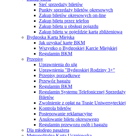
Sieć sprzedaży biletów
Punkty sprzedaży biletów okresowych
Zakup biletów okresowych on-line
Zakup biletu przez telefon
Zakup biletu u obsługi pojazdu
Zakup biletu w pojeździe kartą zbliżeniową
Bydgoska Karta Miejska
Jak uzyskać kartę BKM
Wszystko o Bydgoskiej Karcie Miejskiej
Regulamin BKM
Przepisy
Uprawnienia do ulg
Uprawnienia "Bydgoskiej Rodziny 3+"
Przepisy porządkowe
Przewóz bagażu
Regulamin BKM
Regulamin Systemu Telefonicznej Sprzedaży
Biletów
Zwolnienie z opłat na Trasie Uniwersyteckiej
Kontrola biletów
Postępowanie reklamacyjne
Anulowanie biletu okresowego
Regulamin przewozu osób i bagażu
Dla młodego pasażera
Metropolitalna Karta Uczniowska