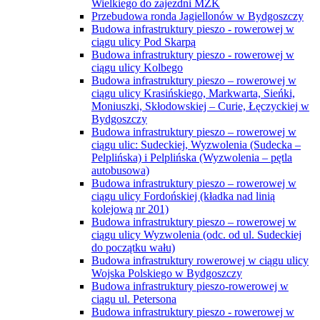
Wielkiego do zajezdni MZK
Przebudowa ronda Jagiellonów w Bydgoszczy
Budowa infrastruktury pieszo - rowerowej w
ciągu ulicy Pod Skarpą
Budowa infrastruktury pieszo - rowerowej w
ciągu ulicy Kolbego
Budowa infrastruktury pieszo – rowerowej w
ciągu ulicy Krasińskiego, Markwarta, Sieńki,
Moniuszki, Skłodowskiej – Curie, Łęczyckiej w
Bydgoszczy
Budowa infrastruktury pieszo – rowerowej w
ciągu ulic: Sudeckiej, Wyzwolenia (Sudecka –
Pelplińska) i Pelplińska (Wyzwolenia – pętla
autobusowa)
Budowa infrastruktury pieszo – rowerowej w
ciągu ulicy Fordońskiej (kładka nad linią
kolejową nr 201)
Budowa infrastruktury pieszo – rowerowej w
ciągu ulicy Wyzwolenia (odc. od ul. Sudeckiej
do początku wału)
Budowa infrastruktury rowerowej w ciągu ulicy
Wojska Polskiego w Bydgoszczy
Budowa infrastruktury pieszo-rowerowej w
ciągu ul. Petersona
Budowa infrastruktury pieszo - rowerowej w