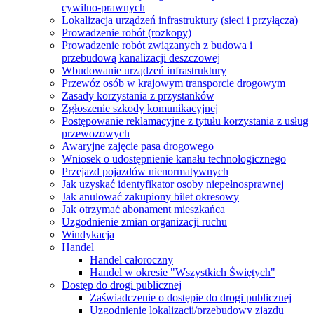
cywilno-prawnych
Lokalizacja urządzeń infrastruktury (sieci i przyłącza)
Prowadzenie robót (rozkopy)
Prowadzenie robót związanych z budowa i
przebudową kanalizacji deszczowej
Wbudowanie urządzeń infrastruktury
Przewóz osób w krajowym transporcie drogowym
Zasady korzystania z przystanków
Zgłoszenie szkody komunikacyjnej
Postępowanie reklamacyjne z tytułu korzystania z usług
przewozowych
Awaryjne zajęcie pasa drogowego
Wniosek o udostępnienie kanału technologicznego
Przejazd pojazdów nienormatywnych
Jak uzyskać identyfikator osoby niepełnosprawnej
Jak anulować zakupiony bilet okresowy
Jak otrzymać abonament mieszkańca
Uzgodnienie zmian organizacji ruchu
Windykacja
Handel
Handel całoroczny
Handel w okresie "Wszystkich Świętych"
Dostęp do drogi publicznej
Zaświadczenie o dostępie do drogi publicznej
Uzgodnienie lokalizacji/przebudowy zjazdu