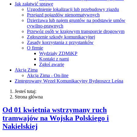
Jak załatwić sprawę
Uzgodnienie lokalizacji lub przebudowy zjazdu
Przejazd pojazdów nienormatywnych
Dzierżawa lub najem gruntów na podstawie umów
cywilno-prawnych
Przewóz osób w krajowym transporcie drogowym
Zgłoszenie szkody komunikacyjnej
Zasady korzystania z przystanków
O firmie
Wydziały ZDMiKP
Kontakt z nami
Zgłoś awarię
Akcja Zima
Akcja Zima - On-line
Zintegrowany Węzeł Komunikacyjny Bydgoszcz Leśna
Jesteś tutaj:
Strona główna
Od 01 kwietnia wstrzymany ruch
tramwajów na Wojska Polskiego i
Nakielskiej