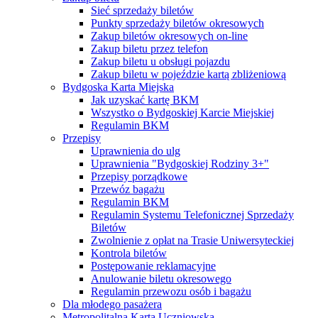
Sieć sprzedaży biletów
Punkty sprzedaży biletów okresowych
Zakup biletów okresowych on-line
Zakup biletu przez telefon
Zakup biletu u obsługi pojazdu
Zakup biletu w pojeździe kartą zbliżeniową
Bydgoska Karta Miejska
Jak uzyskać kartę BKM
Wszystko o Bydgoskiej Karcie Miejskiej
Regulamin BKM
Przepisy
Uprawnienia do ulg
Uprawnienia "Bydgoskiej Rodziny 3+"
Przepisy porządkowe
Przewóz bagażu
Regulamin BKM
Regulamin Systemu Telefonicznej Sprzedaży
Biletów
Zwolnienie z opłat na Trasie Uniwersyteckiej
Kontrola biletów
Postępowanie reklamacyjne
Anulowanie biletu okresowego
Regulamin przewozu osób i bagażu
Dla młodego pasażera
Metropolitalna Karta Uczniowska