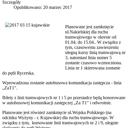
Szczegóły
Opublikowano: 20 marzec 2017
Planowane jest zamknięcie
ul.Nakielskiej dla ruchu
tramwajowego w okresie od
01.04. do 15.04.. W związku z
tym, czasowemu zawieszeniu
ulegną kursy linią tramwajową nr
3, natomiast linia numer 5
zostanie czasowo wzmocniona.
Linia nr 1 skierowana zostanie
do pętli Rycerska.
Wprowadzona zostanie autobusowa komunikacja zastępcza - linia
„ZaT1".
Bilety z linii tramwajowych nr 1 i 5 po przesiadce będą honorowane
w autobusowej komunikacji zastępczej „Za T1" i odwrotnie.
Planowane jest również zamknięcie ul.Wojska Polskiego (na
odcinku Wyżyny - r. Kujawskie) dla ruchu tramwajowego. W
związku z tym, kursowanie linii tramwajowych nr 2 i 9, ulegnie
skróceniu do pętli Wyżyny.