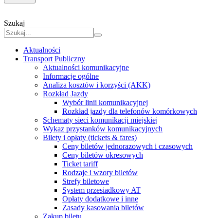
Szukaj
Aktualności
Transport Publiczny
Aktualności komunikacyjne
Informacje ogólne
Analiza kosztów i korzyści (AKK)
Rozkład Jazdy
Wybór linii komunikacyjnej
Rozkład jazdy dla telefonów komórkowych
Schematy sieci komunikacji miejskiej
Wykaz przystanków komunikacyjnych
Bilety i opłaty (tickets & fares)
Ceny biletów jednorazowych i czasowych
Ceny biletów okresowych
Ticket tariff
Rodzaje i wzory biletów
Strefy biletowe
System przesiadkowy AT
Opłaty dodatkowe i inne
Zasady kasowania biletów
Zakup biletu