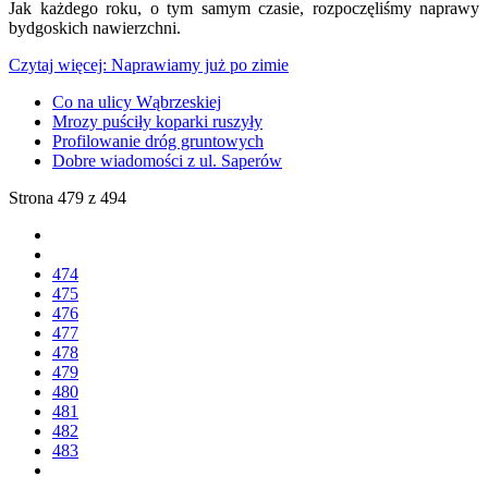
Jak każdego roku, o tym samym czasie, rozpoczęliśmy naprawy
bydgoskich nawierzchni.
Czytaj więcej: Naprawiamy już po zimie
Co na ulicy Wąbrzeskiej
Mrozy puściły koparki ruszyły
Profilowanie dróg gruntowych
Dobre wiadomości z ul. Saperów
Strona 479 z 494
474
475
476
477
478
479
480
481
482
483