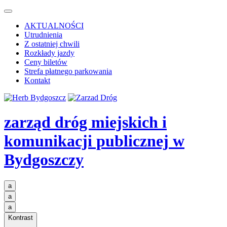
AKTUALNOŚCI
Utrudnienia
Z ostatniej chwili
Rozkłady jazdy
Ceny biletów
Strefa płatnego parkowania
Kontakt
zarząd dróg miejskich i
komunikacji publicznej
w
Bydgoszczy
a
a
a
Kontrast