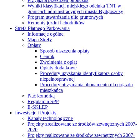
Przyjazna przestrzeń publiczna
Wyniki klasyfikacji miejskiego odcinka TNT w
granicach administracyjnych miasta Bydgoszczy
Program utwardzania ulic gruntowych
Remonty jezdni i chodników
Strefa Płatnego Parkowania
Informacje ogólne
Mapa Strefy
Opłaty
Sposób uiszczenia opłaty
Cennik
Zwolnienia z opłat
Opłaty dodatkowe
Procedury uzyskania identyfikatora osoby
niepełnosprawnej
Procedury otrzymania abonamentu dla pojazdu
mieszkańca
Płać komórką
Regulamin SPP
E-SKLEP
Inwestycje i Projekty
Kanały technologiczne
Projekty zrealizowane ze środków zewnętrznych 2007-
2020
Projekty realizowane ze środków zewnętrznych 2007-