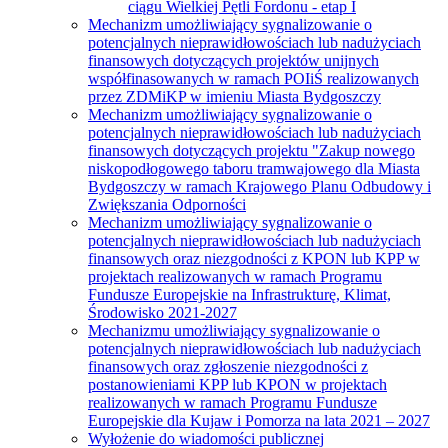
ciągu Wielkiej Pętli Fordonu - etap I
Mechanizm umożliwiający sygnalizowanie o
potencjalnych nieprawidłowościach lub nadużyciach
finansowych dotyczących projektów unijnych
współfinasowanych w ramach POIiŚ realizowanych
przez ZDMiKP w imieniu Miasta Bydgoszczy
Mechanizm umożliwiający sygnalizowanie o
potencjalnych nieprawidłowościach lub nadużyciach
finansowych dotyczących projektu "Zakup nowego
niskopodłogowego taboru tramwajowego dla Miasta
Bydgoszczy w ramach Krajowego Planu Odbudowy i
Zwiększania Odporności
Mechanizm umożliwiający sygnalizowanie o
potencjalnych nieprawidłowościach lub nadużyciach
finansowych oraz niezgodności z KPON lub KPP w
projektach realizowanych w ramach Programu
Fundusze Europejskie na Infrastrukturę, Klimat,
Środowisko 2021-2027
Mechanizmu umożliwiający sygnalizowanie o
potencjalnych nieprawidłowościach lub nadużyciach
finansowych oraz zgłoszenie niezgodności z
postanowieniami KPP lub KPON w projektach
realizowanych w ramach Programu Fundusze
Europejskie dla Kujaw i Pomorza na lata 2021 – 2027
Wyłożenie do wiadomości publicznej