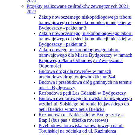
2020
Projekty realizowane ze środków zewnętrznych 2021-
2027
Zakup nowoczesnego niskopodłogowego taboru
tramwajowego dla sieci komunikacji miejskiej w
Bydgoszczy - pakiet nr 3
Zakup nowoczesnego, niskopodłogowego taboru
tramwajowego dla sieci komunikacji miejskiej w
Bydgoszczy - pakiet nr 2
Zakup nowego, niskopodłogowego taboru
tramwajowego dla Miasta Bydgoszczy w ramach
Krajowego Planu Odbudowy i Zwiększania
Odporności
Budowa drogi dla rowerów w ramach
przebudowy drogi wojewódzkiej nr 244
Budowa i przebudowa dróg gminnych na terenie
miasta Bydgoszczy
Rozbudowa pętli Las Gdański w Bydgoszczy
Budowa dwutorowego torowiska tramwajowego
wzdłuż ul. Solskiego od ronda Kujawskiego do
pętli Bielicka wraz z pętlą Bielicka
Rozbudowa ul. Nakielskiej w Bydgoszczy –
Etap I (bus pas + ścieżka rowerowa)
Przebudowa torowiska tramwajowego na ul.
Toruńskiej na odcinku od ul. Kazimierza