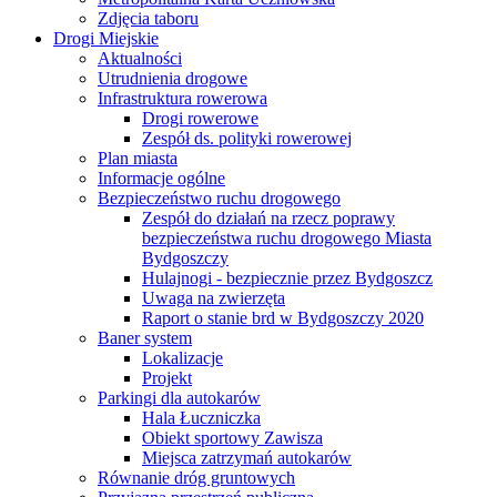
Zdjęcia taboru
Drogi Miejskie
Aktualności
Utrudnienia drogowe
Infrastruktura rowerowa
Drogi rowerowe
Zespół ds. polityki rowerowej
Plan miasta
Informacje ogólne
Bezpieczeństwo ruchu drogowego
Zespół do działań na rzecz poprawy
bezpieczeństwa ruchu drogowego Miasta
Bydgoszczy
Hulajnogi - bezpiecznie przez Bydgoszcz
Uwaga na zwierzęta
Raport o stanie brd w Bydgoszczy 2020
Baner system
Lokalizacje
Projekt
Parkingi dla autokarów
Hala Łuczniczka
Obiekt sportowy Zawisza
Miejsca zatrzymań autokarów
Równanie dróg gruntowych