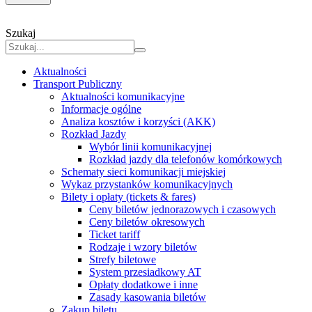
Szukaj
Aktualności
Transport Publiczny
Aktualności komunikacyjne
Informacje ogólne
Analiza kosztów i korzyści (AKK)
Rozkład Jazdy
Wybór linii komunikacyjnej
Rozkład jazdy dla telefonów komórkowych
Schematy sieci komunikacji miejskiej
Wykaz przystanków komunikacyjnych
Bilety i opłaty (tickets & fares)
Ceny biletów jednorazowych i czasowych
Ceny biletów okresowych
Ticket tariff
Rodzaje i wzory biletów
Strefy biletowe
System przesiadkowy AT
Opłaty dodatkowe i inne
Zasady kasowania biletów
Zakup biletu