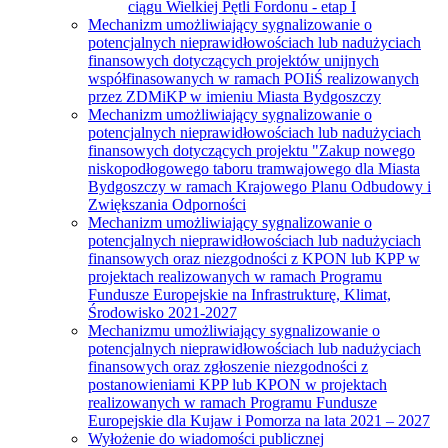
ciągu Wielkiej Pętli Fordonu - etap I
Mechanizm umożliwiający sygnalizowanie o
potencjalnych nieprawidłowościach lub nadużyciach
finansowych dotyczących projektów unijnych
współfinasowanych w ramach POIiŚ realizowanych
przez ZDMiKP w imieniu Miasta Bydgoszczy
Mechanizm umożliwiający sygnalizowanie o
potencjalnych nieprawidłowościach lub nadużyciach
finansowych dotyczących projektu "Zakup nowego
niskopodłogowego taboru tramwajowego dla Miasta
Bydgoszczy w ramach Krajowego Planu Odbudowy i
Zwiększania Odporności
Mechanizm umożliwiający sygnalizowanie o
potencjalnych nieprawidłowościach lub nadużyciach
finansowych oraz niezgodności z KPON lub KPP w
projektach realizowanych w ramach Programu
Fundusze Europejskie na Infrastrukturę, Klimat,
Środowisko 2021-2027
Mechanizmu umożliwiający sygnalizowanie o
potencjalnych nieprawidłowościach lub nadużyciach
finansowych oraz zgłoszenie niezgodności z
postanowieniami KPP lub KPON w projektach
realizowanych w ramach Programu Fundusze
Europejskie dla Kujaw i Pomorza na lata 2021 – 2027
Wyłożenie do wiadomości publicznej