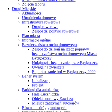
Zdjęcia taboru
Drogi Miejskie
Aktualności
Utrudnienia drogowe
Infrastruktura rowerowa
Drogi rowerowe
Zespół ds. polityki rowerowej
Plan miasta
Informacje ogólne
Bezpieczeństwo ruchu drogowego
Zespół do działań na rzecz poprawy
bezpieczeństwa ruchu drogowego Miasta
Bydgoszczy
Hulajnogi - bezpiecznie przez Bydgoszcz
Uwaga na zwierzęta
Raport o stanie brd w Bydgoszczy 2020
Baner system
Lokalizacje
Projekt
Parkingi dla autokarów
Hala Łuczniczka
Obiekt sportowy Zawisza
Miejsca zatrzymań autokarów
Równanie dróg gruntowych