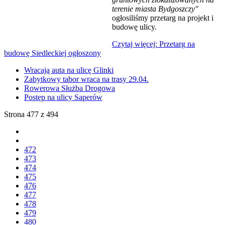
terenie miasta Bydgoszczy"
ogłosiliśmy przetarg na projekt i
budowę ulicy.
Czytaj więcej: Przetarg na
budowę Siedleckiej ogłoszony
Wracają auta na ulicę Glinki
Zabytkowy tabor wraca na trasy 29.04.
Rowerowa Służba Drogowa
Postęp na ulicy Saperów
Strona 477 z 494
472
473
474
475
476
477
478
479
480