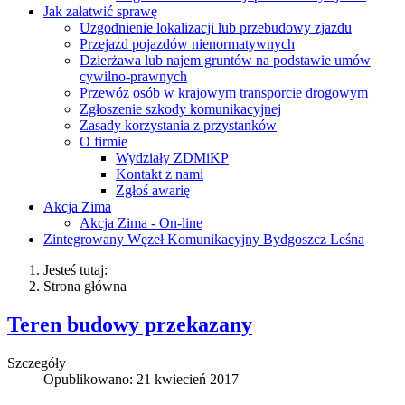
Jak załatwić sprawę
Uzgodnienie lokalizacji lub przebudowy zjazdu
Przejazd pojazdów nienormatywnych
Dzierżawa lub najem gruntów na podstawie umów
cywilno-prawnych
Przewóz osób w krajowym transporcie drogowym
Zgłoszenie szkody komunikacyjnej
Zasady korzystania z przystanków
O firmie
Wydziały ZDMiKP
Kontakt z nami
Zgłoś awarię
Akcja Zima
Akcja Zima - On-line
Zintegrowany Węzeł Komunikacyjny Bydgoszcz Leśna
Jesteś tutaj:
Strona główna
Teren budowy przekazany
Szczegóły
Opublikowano: 21 kwiecień 2017