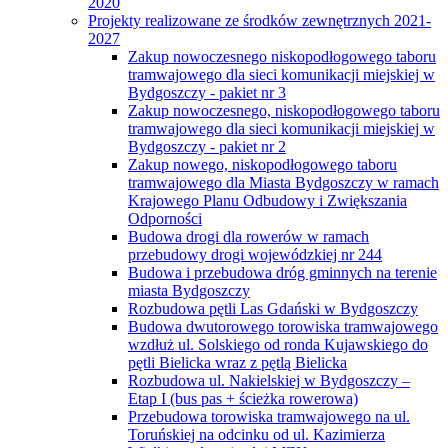
2020
Projekty realizowane ze środków zewnętrznych 2021-
2027
Zakup nowoczesnego niskopodłogowego taboru
tramwajowego dla sieci komunikacji miejskiej w
Bydgoszczy - pakiet nr 3
Zakup nowoczesnego, niskopodłogowego taboru
tramwajowego dla sieci komunikacji miejskiej w
Bydgoszczy - pakiet nr 2
Zakup nowego, niskopodłogowego taboru
tramwajowego dla Miasta Bydgoszczy w ramach
Krajowego Planu Odbudowy i Zwiększania
Odporności
Budowa drogi dla rowerów w ramach
przebudowy drogi wojewódzkiej nr 244
Budowa i przebudowa dróg gminnych na terenie
miasta Bydgoszczy
Rozbudowa pętli Las Gdański w Bydgoszczy
Budowa dwutorowego torowiska tramwajowego
wzdłuż ul. Solskiego od ronda Kujawskiego do
pętli Bielicka wraz z pętlą Bielicka
Rozbudowa ul. Nakielskiej w Bydgoszczy –
Etap I (bus pas + ścieżka rowerowa)
Przebudowa torowiska tramwajowego na ul.
Toruńskiej na odcinku od ul. Kazimierza