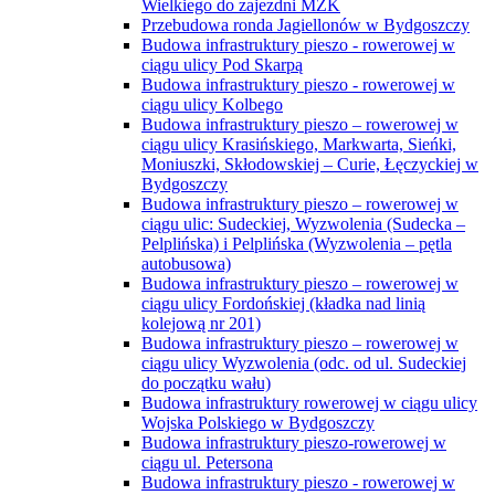
Wielkiego do zajezdni MZK
Przebudowa ronda Jagiellonów w Bydgoszczy
Budowa infrastruktury pieszo - rowerowej w
ciągu ulicy Pod Skarpą
Budowa infrastruktury pieszo - rowerowej w
ciągu ulicy Kolbego
Budowa infrastruktury pieszo – rowerowej w
ciągu ulicy Krasińskiego, Markwarta, Sieńki,
Moniuszki, Skłodowskiej – Curie, Łęczyckiej w
Bydgoszczy
Budowa infrastruktury pieszo – rowerowej w
ciągu ulic: Sudeckiej, Wyzwolenia (Sudecka –
Pelplińska) i Pelplińska (Wyzwolenia – pętla
autobusowa)
Budowa infrastruktury pieszo – rowerowej w
ciągu ulicy Fordońskiej (kładka nad linią
kolejową nr 201)
Budowa infrastruktury pieszo – rowerowej w
ciągu ulicy Wyzwolenia (odc. od ul. Sudeckiej
do początku wału)
Budowa infrastruktury rowerowej w ciągu ulicy
Wojska Polskiego w Bydgoszczy
Budowa infrastruktury pieszo-rowerowej w
ciągu ul. Petersona
Budowa infrastruktury pieszo - rowerowej w