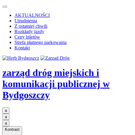
AKTUALNOŚCI
Utrudnienia
Z ostatniej chwili
Rozkłady jazdy
Ceny biletów
Strefa płatnego parkowania
Kontakt
zarząd dróg miejskich i
komunikacji publicznej
w
Bydgoszczy
a
a
a
Kontrast