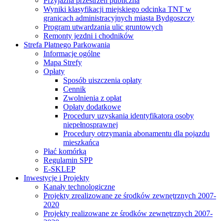
Przyjazna przestrzeń publiczna
Wyniki klasyfikacji miejskiego odcinka TNT w
granicach administracyjnych miasta Bydgoszczy
Program utwardzania ulic gruntowych
Remonty jezdni i chodników
Strefa Płatnego Parkowania
Informacje ogólne
Mapa Strefy
Opłaty
Sposób uiszczenia opłaty
Cennik
Zwolnienia z opłat
Opłaty dodatkowe
Procedury uzyskania identyfikatora osoby
niepełnosprawnej
Procedury otrzymania abonamentu dla pojazdu
mieszkańca
Płać komórką
Regulamin SPP
E-SKLEP
Inwestycje i Projekty
Kanały technologiczne
Projekty zrealizowane ze środków zewnętrznych 2007-
2020
Projekty realizowane ze środków zewnętrznych 2007-