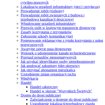
cywilno-prawnych
Lokalizacja urządzeń infrastruktury (sieci i przyłącza)
Prowadzenie robót (rozkopy)
Prowadzenie robót związanych z budowa i
przebudową kanalizacji deszczowej
Wbudowanie urządzeń infrastruktury
Przewóz osób w krajowym transporcie drogowym
Zasady korzystania z przystanków
Zgłoszenie szkody komunikacyjnej
Postępowanie reklamacyjne z tytułu korzystania z usług
przewozowych
Awaryjne zajęcie pasa drogowego
Wniosek o udostępnienie kanału technologicznego
Przejazd pojazdów nienormatywnych
Jak uzyskać identyfikator osoby niepełnosprawnej
Jak anulować zakupiony bilet okresowy
Jak otrzymać abonament mieszkańca
Uzgodnienie zmian organizacji ruchu
Windykacja
Handel
Handel całoroczny
Handel w okresie "Wszystkich Świętych"
Dostęp do drogi publicznej
Zaświadczenie o dostępie do drogi publicznej
Uzgodnienie lokalizacji/przebudowy zjazdu