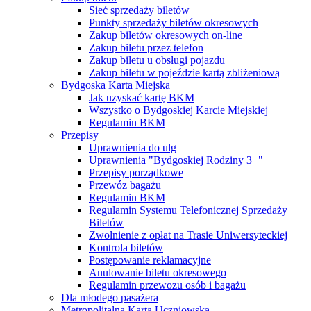
Sieć sprzedaży biletów
Punkty sprzedaży biletów okresowych
Zakup biletów okresowych on-line
Zakup biletu przez telefon
Zakup biletu u obsługi pojazdu
Zakup biletu w pojeździe kartą zbliżeniową
Bydgoska Karta Miejska
Jak uzyskać kartę BKM
Wszystko o Bydgoskiej Karcie Miejskiej
Regulamin BKM
Przepisy
Uprawnienia do ulg
Uprawnienia "Bydgoskiej Rodziny 3+"
Przepisy porządkowe
Przewóz bagażu
Regulamin BKM
Regulamin Systemu Telefonicznej Sprzedaży
Biletów
Zwolnienie z opłat na Trasie Uniwersyteckiej
Kontrola biletów
Postępowanie reklamacyjne
Anulowanie biletu okresowego
Regulamin przewozu osób i bagażu
Dla młodego pasażera
Metropolitalna Karta Uczniowska