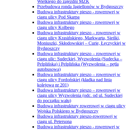
Wielkiego do zajezdni MZK
Przebudowa ronda Jagiellonów w Bydgoszczy
Budowa infrastruktury pieszo - rowerowej w
ciągu ulicy Pod Skarpą
Budowa infrastruktury pieszo - rowerowej w
ciągu ulicy Kolbego
Budowa infrastruktury pieszo – rowerowej w
ciągu ulicy Krasińskiego, Markwarta, Sieńki,
Moniuszki, Skłodowskiej – Curie, Łęczyckiej w
Bydgoszczy
Budowa infrastruktury pieszo – rowerowej w
ciągu ulic: Sudeckiej, Wyzwolenia (Sudecka –
Pelplińska) i Pelplińska (Wyzwolenia – pętla
autobusowa)
Budowa infrastruktury pieszo – rowerowej w
ciągu ulicy Fordońskiej (kładka nad linią
kolejową nr 201)
Budowa infrastruktury pieszo – rowerowej w
ciągu ulicy Wyzwolenia (odc. od ul. Sudeckiej
do początku wału)
Budowa infrastruktury rowerowej w ciągu ulicy
Wojska Polskiego w Bydgoszczy
Budowa infrastruktury pieszo-rowerowej w
ciągu ul. Petersona
Budowa infrastruktury pieszo - rowerowej w