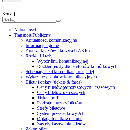
Szukaj
Aktualności
Transport Publiczny
Aktualności komunikacyjne
Informacje ogólne
Analiza kosztów i korzyści (AKK)
Rozkład Jazdy
Wybór linii komunikacyjnej
Rozkład jazdy dla telefonów komórkowych
Schematy sieci komunikacji miejskiej
Wykaz przystanków komunikacyjnych
Bilety i opłaty (tickets & fares)
Ceny biletów jednorazowych i czasowych
Ceny biletów okresowych
Ticket tariff
Rodzaje i wzory biletów
Strefy biletowe
System przesiadkowy AT
Opłaty dodatkowe i inne
Zasady kasowania biletów
Zakup biletu