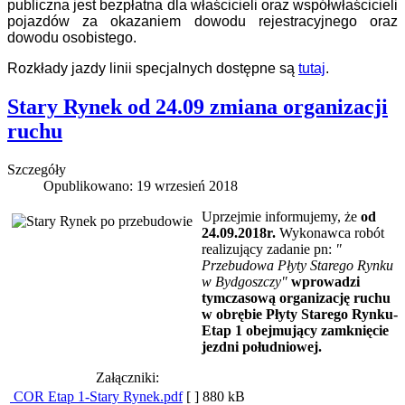
publiczna jest bezpłatna dla właścicieli oraz współwłaścicieli
pojazdów za okazaniem dowodu rejestracyjnego oraz
dowodu osobistego.
Rozkłady jazdy linii specjalnych dostępne są
tutaj
.
Stary Rynek od 24.09 zmiana organizacji
ruchu
Szczegóły
Opublikowano: 19 wrzesień 2018
Uprzejmie informujemy, że
od
24.09.2018r.
Wykonawca robót
realizujący zadanie pn:
"
Przebudowa Płyty Starego Rynku
w Bydgoszczy"
wprowadzi
tymczasową organizację ruchu
w obrębie Płyty Starego Rynku-
Etap 1 obejmujący zamknięcie
jezdni południowej.
Załączniki:
COR Etap 1-Stary Rynek.pdf
[ ]
880 kB