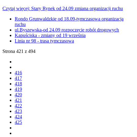
Czytaj więcej: Stary Rynek od 24.09 zmiana organizacji ruchu
Rondo Grunwaldzkie od 18.09-tymczasowa organizacja
ruchu
ul.Byszewska-od 24.09 rozpoczęcie robót drogowych
Kapuściska - zmiany od 19 września
Linia nr 98 - trasa tymczasowa
Strona 421 z 494
416
417
418
419
420
421
422
423
424
425