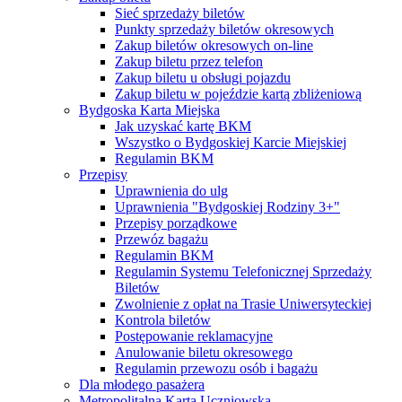
Sieć sprzedaży biletów
Punkty sprzedaży biletów okresowych
Zakup biletów okresowych on-line
Zakup biletu przez telefon
Zakup biletu u obsługi pojazdu
Zakup biletu w pojeździe kartą zbliżeniową
Bydgoska Karta Miejska
Jak uzyskać kartę BKM
Wszystko o Bydgoskiej Karcie Miejskiej
Regulamin BKM
Przepisy
Uprawnienia do ulg
Uprawnienia "Bydgoskiej Rodziny 3+"
Przepisy porządkowe
Przewóz bagażu
Regulamin BKM
Regulamin Systemu Telefonicznej Sprzedaży
Biletów
Zwolnienie z opłat na Trasie Uniwersyteckiej
Kontrola biletów
Postępowanie reklamacyjne
Anulowanie biletu okresowego
Regulamin przewozu osób i bagażu
Dla młodego pasażera
Metropolitalna Karta Uczniowska