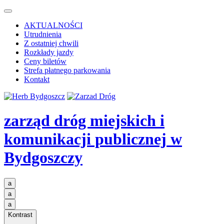
AKTUALNOŚCI
Utrudnienia
Z ostatniej chwili
Rozkłady jazdy
Ceny biletów
Strefa płatnego parkowania
Kontakt
zarząd dróg miejskich i
komunikacji publicznej
w
Bydgoszczy
a
a
a
Kontrast