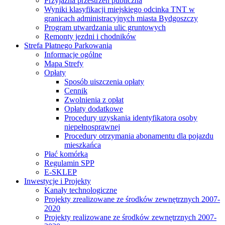
Przyjazna przestrzeń publiczna
Wyniki klasyfikacji miejskiego odcinka TNT w
granicach administracyjnych miasta Bydgoszczy
Program utwardzania ulic gruntowych
Remonty jezdni i chodników
Strefa Płatnego Parkowania
Informacje ogólne
Mapa Strefy
Opłaty
Sposób uiszczenia opłaty
Cennik
Zwolnienia z opłat
Opłaty dodatkowe
Procedury uzyskania identyfikatora osoby
niepełnosprawnej
Procedury otrzymania abonamentu dla pojazdu
mieszkańca
Płać komórką
Regulamin SPP
E-SKLEP
Inwestycje i Projekty
Kanały technologiczne
Projekty zrealizowane ze środków zewnętrznych 2007-
2020
Projekty realizowane ze środków zewnętrznych 2007-