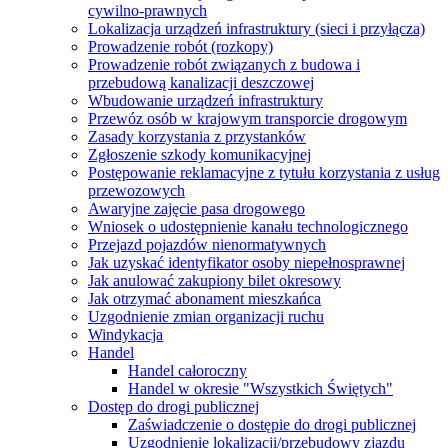
cywilno-prawnych
Lokalizacja urządzeń infrastruktury (sieci i przyłącza)
Prowadzenie robót (rozkopy)
Prowadzenie robót związanych z budowa i
przebudową kanalizacji deszczowej
Wbudowanie urządzeń infrastruktury
Przewóz osób w krajowym transporcie drogowym
Zasady korzystania z przystanków
Zgłoszenie szkody komunikacyjnej
Postępowanie reklamacyjne z tytułu korzystania z usług
przewozowych
Awaryjne zajęcie pasa drogowego
Wniosek o udostępnienie kanału technologicznego
Przejazd pojazdów nienormatywnych
Jak uzyskać identyfikator osoby niepełnosprawnej
Jak anulować zakupiony bilet okresowy
Jak otrzymać abonament mieszkańca
Uzgodnienie zmian organizacji ruchu
Windykacja
Handel
Handel całoroczny
Handel w okresie "Wszystkich Świętych"
Dostęp do drogi publicznej
Zaświadczenie o dostępie do drogi publicznej
Uzgodnienie lokalizacji/przebudowy zjazdu