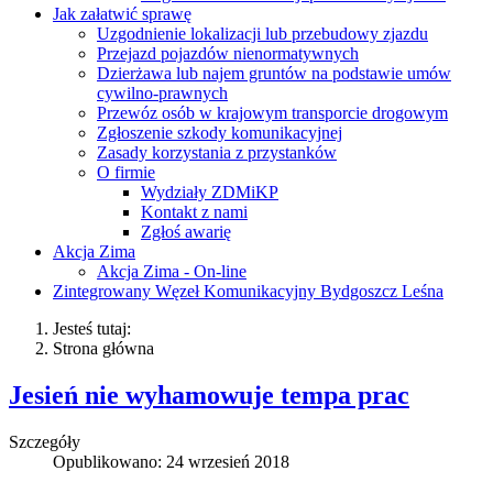
Jak załatwić sprawę
Uzgodnienie lokalizacji lub przebudowy zjazdu
Przejazd pojazdów nienormatywnych
Dzierżawa lub najem gruntów na podstawie umów
cywilno-prawnych
Przewóz osób w krajowym transporcie drogowym
Zgłoszenie szkody komunikacyjnej
Zasady korzystania z przystanków
O firmie
Wydziały ZDMiKP
Kontakt z nami
Zgłoś awarię
Akcja Zima
Akcja Zima - On-line
Zintegrowany Węzeł Komunikacyjny Bydgoszcz Leśna
Jesteś tutaj:
Strona główna
Jesień nie wyhamowuje tempa prac
Szczegóły
Opublikowano: 24 wrzesień 2018