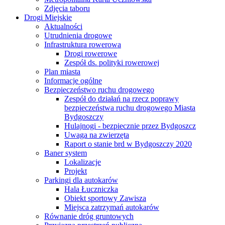
Zdjęcia taboru
Drogi Miejskie
Aktualności
Utrudnienia drogowe
Infrastruktura rowerowa
Drogi rowerowe
Zespół ds. polityki rowerowej
Plan miasta
Informacje ogólne
Bezpieczeństwo ruchu drogowego
Zespół do działań na rzecz poprawy
bezpieczeństwa ruchu drogowego Miasta
Bydgoszczy
Hulajnogi - bezpiecznie przez Bydgoszcz
Uwaga na zwierzęta
Raport o stanie brd w Bydgoszczy 2020
Baner system
Lokalizacje
Projekt
Parkingi dla autokarów
Hala Łuczniczka
Obiekt sportowy Zawisza
Miejsca zatrzymań autokarów
Równanie dróg gruntowych