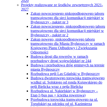
2020
Projekty realizowane ze środków zewnętrznych 2021-
2027
Zakup nowoczesnego niskopodłogowego taboru
tramwajowego dla sieci komunikacji miejskiej w
Bydgoszczy - pakiet nr 3
Zakup nowoczesnego, niskopodłogowego taboru
tramwajowego dla sieci komunikacji miejskiej w
Bydgoszczy - pakiet nr 2
Zakup nowego, niskopodłogowego taboru
tramwajowego dla Miasta Bydgoszczy w ramach
Krajowego Planu Odbudowy i Zwiększania
Odporności
Budowa drogi dla rowerów w ramach
przebudowy drogi wojewódzkiej nr 244
Budowa i przebudowa dróg gminnych na terenie
miasta Bydgoszczy
Rozbudowa pętli Las Gdański w Bydgoszczy
Budowa dwutorowego torowiska tramwajowego
wzdłuż ul. Solskiego od ronda Kujawskiego do
pętli Bielicka wraz z pętlą Bielicka
Rozbudowa ul. Nakielskiej w Bydgoszczy –
Etap I (bus pas + ścieżka rowerowa)
Przebudowa torowiska tramwajowego na ul.
Toruńskiej na odcinku od ul. Kazimierza