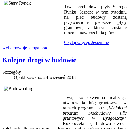
Trwa przebudowa płyty Starego
Rynku. Jeszcze w tym tygodniu
na plac budowy zostaną
przywiezione pierwsze płyty
granitowe, z których zostanie
ułożona nawierzchnia główna.
Czytaj więcej: Jesień nie
wyhamowuje tempa prac
Kolejne drogi w budowie
Szczegóły
Opublikowano: 24 wrzesień 2018
Trwa, konsekwentna realizacja
utwardzania dróg gruntowych w
ramach programu pn.:
„Wieloletni
program przebudowy ulic
gruntowych w Bydgoszczy."
Rozpoczęła się budowa dwóch
kolejnych. Prace ruszyły na Byszewskiej, wkrótce rozpoczniemy