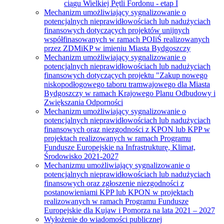
ciągu Wielkiej Pętli Fordonu - etap I
Mechanizm umożliwiający sygnalizowanie o
potencjalnych nieprawidłowościach lub nadużyciach
finansowych dotyczących projektów unijnych
współfinasowanych w ramach POIiŚ realizowanych
przez ZDMiKP w imieniu Miasta Bydgoszczy
Mechanizm umożliwiający sygnalizowanie o
potencjalnych nieprawidłowościach lub nadużyciach
finansowych dotyczących projektu "Zakup nowego
niskopodłogowego taboru tramwajowego dla Miasta
Bydgoszczy w ramach Krajowego Planu Odbudowy i
Zwiększania Odporności
Mechanizm umożliwiający sygnalizowanie o
potencjalnych nieprawidłowościach lub nadużyciach
finansowych oraz niezgodności z KPON lub KPP w
projektach realizowanych w ramach Programu
Fundusze Europejskie na Infrastrukturę, Klimat,
Środowisko 2021-2027
Mechanizmu umożliwiający sygnalizowanie o
potencjalnych nieprawidłowościach lub nadużyciach
finansowych oraz zgłoszenie niezgodności z
postanowieniami KPP lub KPON w projektach
realizowanych w ramach Programu Fundusze
Europejskie dla Kujaw i Pomorza na lata 2021 – 2027
Wyłożenie do wiadomości publicznej