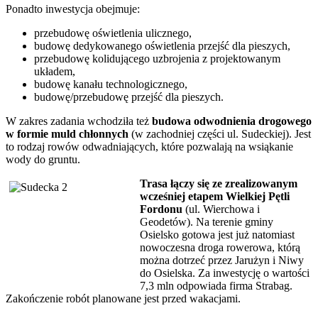
Ponadto inwestycja obejmuje:
przebudowę oświetlenia ulicznego,
budowę dedykowanego oświetlenia przejść dla pieszych,
przebudowę kolidującego uzbrojenia z projektowanym
układem,
budowę kanału technologicznego,
budowę/przebudowę przejść dla pieszych.
W zakres zadania wchodziła też
budowa odwodnienia drogowego
w formie muld chłonnych
(w zachodniej części ul. Sudeckiej). Jest
to rodzaj rowów odwadniających, które pozwalają na wsiąkanie
wody do gruntu.
Trasa łączy się ze zrealizowanym
wcześniej etapem Wielkiej Pętli
Fordonu
(ul. Wierchowa i
Geodetów). Na terenie gminy
Osielsko gotowa jest już natomiast
nowoczesna droga rowerowa, którą
można dotrzeć przez Jarużyn i Niwy
do Osielska. Za inwestycję o wartości
7,3 mln odpowiada firma Strabag.
Zakończenie robót planowane jest przed wakacjami.