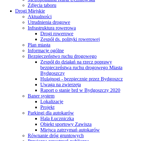
Zdjęcia taboru
Drogi Miejskie
Aktualności
Utrudnienia drogowe
Infrastruktura rowerowa
Drogi rowerowe
Zespół ds. polityki rowerowej
Plan miasta
Informacje ogólne
Bezpieczeństwo ruchu drogowego
Zespół do działań na rzecz poprawy
bezpieczeństwa ruchu drogowego Miasta
Bydgoszczy
Hulajnogi - bezpiecznie przez Bydgoszcz
Uwaga na zwierzęta
Raport o stanie brd w Bydgoszczy 2020
Baner system
Lokalizacje
Projekt
Parkingi dla autokarów
Hala Łuczniczka
Obiekt sportowy Zawisza
Miejsca zatrzymań autokarów
Równanie dróg gruntowych