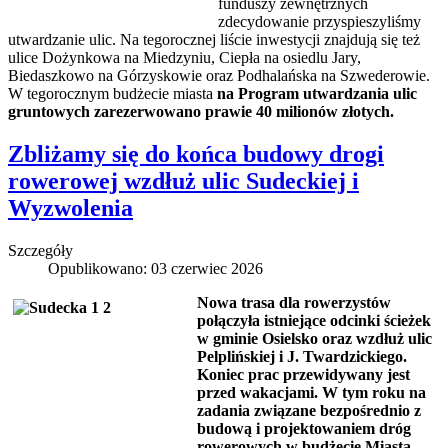
funduszy zewnętrznych
zdecydowanie przyspieszyliśmy
utwardzanie ulic. Na tegorocznej liście inwestycji znajdują się też
ulice Dożynkowa na Miedzyniu, Ciepła na osiedlu Jary,
Biedaszkowo na Górzyskowie oraz Podhalańska na Szwederowie.
W tegorocznym budżecie miasta
na Program utwardzania ulic
gruntowych zarezerwowano prawie 40 milionów złotych.
Zbliżamy się do końca budowy drogi
rowerowej wzdłuż ulic Sudeckiej i
Wyzwolenia
Szczegóły
Opublikowano: 03 czerwiec 2026
Nowa trasa dla rowerzystów
połączyła istniejące odcinki ścieżek
w gminie Osielsko oraz wzdłuż ulic
Pelplińskiej i J. Twardzickiego.
Koniec prac przewidywany jest
przed wakacjami. W tym roku na
zadania związane bezpośrednio z
budową i projektowaniem dróg
rowerowych w budżecie Miasta