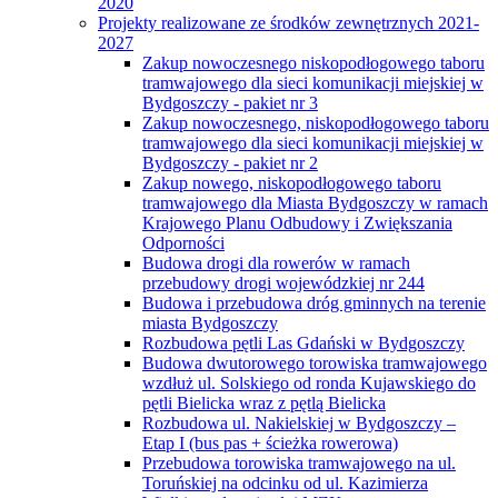
2020
Projekty realizowane ze środków zewnętrznych 2021-
2027
Zakup nowoczesnego niskopodłogowego taboru
tramwajowego dla sieci komunikacji miejskiej w
Bydgoszczy - pakiet nr 3
Zakup nowoczesnego, niskopodłogowego taboru
tramwajowego dla sieci komunikacji miejskiej w
Bydgoszczy - pakiet nr 2
Zakup nowego, niskopodłogowego taboru
tramwajowego dla Miasta Bydgoszczy w ramach
Krajowego Planu Odbudowy i Zwiększania
Odporności
Budowa drogi dla rowerów w ramach
przebudowy drogi wojewódzkiej nr 244
Budowa i przebudowa dróg gminnych na terenie
miasta Bydgoszczy
Rozbudowa pętli Las Gdański w Bydgoszczy
Budowa dwutorowego torowiska tramwajowego
wzdłuż ul. Solskiego od ronda Kujawskiego do
pętli Bielicka wraz z pętlą Bielicka
Rozbudowa ul. Nakielskiej w Bydgoszczy –
Etap I (bus pas + ścieżka rowerowa)
Przebudowa torowiska tramwajowego na ul.
Toruńskiej na odcinku od ul. Kazimierza