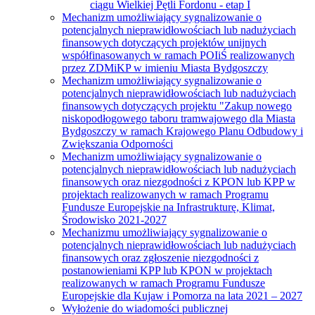
ciągu Wielkiej Pętli Fordonu - etap I
Mechanizm umożliwiający sygnalizowanie o
potencjalnych nieprawidłowościach lub nadużyciach
finansowych dotyczących projektów unijnych
współfinasowanych w ramach POIiŚ realizowanych
przez ZDMiKP w imieniu Miasta Bydgoszczy
Mechanizm umożliwiający sygnalizowanie o
potencjalnych nieprawidłowościach lub nadużyciach
finansowych dotyczących projektu "Zakup nowego
niskopodłogowego taboru tramwajowego dla Miasta
Bydgoszczy w ramach Krajowego Planu Odbudowy i
Zwiększania Odporności
Mechanizm umożliwiający sygnalizowanie o
potencjalnych nieprawidłowościach lub nadużyciach
finansowych oraz niezgodności z KPON lub KPP w
projektach realizowanych w ramach Programu
Fundusze Europejskie na Infrastrukturę, Klimat,
Środowisko 2021-2027
Mechanizmu umożliwiający sygnalizowanie o
potencjalnych nieprawidłowościach lub nadużyciach
finansowych oraz zgłoszenie niezgodności z
postanowieniami KPP lub KPON w projektach
realizowanych w ramach Programu Fundusze
Europejskie dla Kujaw i Pomorza na lata 2021 – 2027
Wyłożenie do wiadomości publicznej