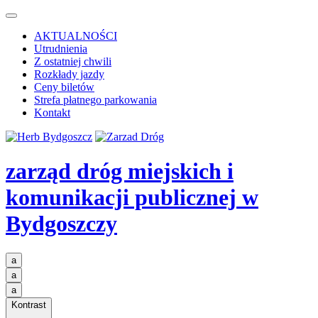
AKTUALNOŚCI
Utrudnienia
Z ostatniej chwili
Rozkłady jazdy
Ceny biletów
Strefa płatnego parkowania
Kontakt
zarząd dróg miejskich i
komunikacji publicznej
w
Bydgoszczy
a
a
a
Kontrast