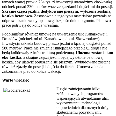
ramach wartej prawie 734 tys. zł inwestycji utwardzimy eko-kostką
odcinek ponad 230 metrów wraz ze zjazdami i dojściami do posesji.
Skrajne części jezdni, dedykowane pieszym, wyłożone zostaną
kostką betonową.
Zastosowanie tego typu materiałów pozwala na
odprowadzanie wody opadowej bezpośrednio do gruntu. Planowo
prace potrwają do końca września.
Podpisaliśmy również umowę na utwardzenie ulic Kanarkowej i
Drozdów (odcinek od ul. Kanarkowej do ul. Skowronków).
Inwestycja zakłada budowę pieszo-jezdni o łącznej długości ponad
580 metrów. Prace nie zmienią istniejącego przebiegu drogi i nie
będą kolidowały z infrastrukturą podziemną.
Ułożona zostanie tam
eko-kostka
, a skrajne części jezdni będą wyłożone betonową
kostką, aby ułatwić poruszanie się pieszym. Wybudowane zostaną
również zjazdy do posesji i dojścia do furtek. Umowa zakłada
zakończenie prac do końca wakacji.
Warto wiedzieć
Dzięki zainicjowaniu kilku
zróżnicowanych programów
wspierających utwardzanie ulic,
wykorzystaniu technologii
odpowiednich dla różnych dróg i
skutecznemu pozyskiwaniu