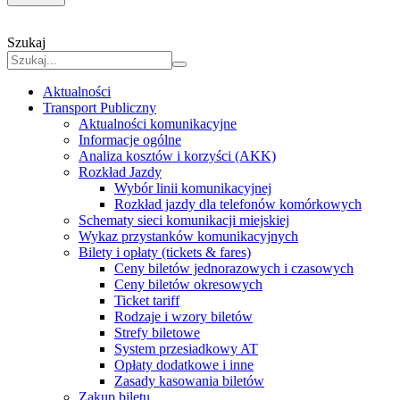
Szukaj
Aktualności
Transport Publiczny
Aktualności komunikacyjne
Informacje ogólne
Analiza kosztów i korzyści (AKK)
Rozkład Jazdy
Wybór linii komunikacyjnej
Rozkład jazdy dla telefonów komórkowych
Schematy sieci komunikacji miejskiej
Wykaz przystanków komunikacyjnych
Bilety i opłaty (tickets & fares)
Ceny biletów jednorazowych i czasowych
Ceny biletów okresowych
Ticket tariff
Rodzaje i wzory biletów
Strefy biletowe
System przesiadkowy AT
Opłaty dodatkowe i inne
Zasady kasowania biletów
Zakup biletu