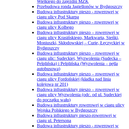
Wielkiego do zajezdni MZK
Przebudowa ronda Jagiellonów w Bydgoszczy
Budowa infrastruktury pieszo - rowerowej w
ciągu ulicy Pod Skarpą
Budowa infrastruktury pieszo - rowerowej w
ciągu ulicy Kolbego
Budowa infrastruktury pieszo – rowerowej w
ciągu ulicy Krasińskiego, Markwarta, Sieńki,
Moniuszki, Skłodowskiej – Curie, Łęczyckiej w
Bydgoszczy
Budowa infrastruktury pieszo – rowerowej w
ciągu ulic: Sudeckiej, Wyzwolenia (Sudecka –
Pelplińska) i Pelplińska (Wyzwolenia – pętla
autobusowa)
Budowa infrastruktury pieszo – rowerowej w
ciągu ulicy Fordońskiej (kładka nad linią
kolejową nr 201)
Budowa infrastruktury pieszo – rowerowej w
ciągu ulicy Wyzwolenia (odc. od ul. Sudeckiej
do początku wału)
Budowa infrastruktury rowerowej w ciągu ulicy
Wojska Polskiego w Bydgoszczy
Budowa infrastruktury pieszo-rowerowej w
ciągu ul. Petersona
Budowa infrastruktury pieszo - rowerowej w