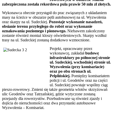
zabezpieczona została rekordowa pula prawie 50 mln zł złotych.
Wykonawca obecnie przystąpił do prac związanych z układaniem
masy na ścieżce w obszarze pętli autobusowej na ul. Wyzwolenia
oraz skarpy na ul. Sudeckiej.
Pozostaje wykonanie nasadzeń,
obsianie terenu przyległego do robót oraz wykonanie
oznakowania poziomego i pionowego.
Niebawem zakończony
zostanie również montaż kloszy oświetleniowych. Skarpy wzdłuż
trasy na ul. Sudeckiej zostaną dodatkowo wzmocnione.
Projekt, opracowany przez
wykonawcę, zakładał
budowę
infrastruktury po północnej stronie
ul. Sudeckiej, wschodniej stronie ul.
Wyzwolenia (przy komisariacie)
oraz po obu stronach ul.
Pelplińskiej.
Pomiędzy komisariatem
policji i ul. Geodetów oraz na części
ul. Sudeckiej powstaje wspólny ciąg
pieszo-rowerowy. Zmieni się także geometria wlotów skrzyżowań
ulic Geodetów oraz Tatrzańskiej, gdzie wytyczone zostaną
przejazdy dla rowerzystów. Przebudowane są również zjazdy i
dojścia do nieruchomości oraz dwa przystanki autobusowe
Wyzwolenia – Komisariat.