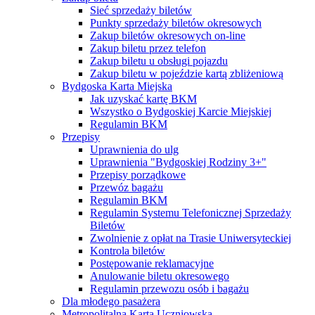
Sieć sprzedaży biletów
Punkty sprzedaży biletów okresowych
Zakup biletów okresowych on-line
Zakup biletu przez telefon
Zakup biletu u obsługi pojazdu
Zakup biletu w pojeździe kartą zbliżeniową
Bydgoska Karta Miejska
Jak uzyskać kartę BKM
Wszystko o Bydgoskiej Karcie Miejskiej
Regulamin BKM
Przepisy
Uprawnienia do ulg
Uprawnienia "Bydgoskiej Rodziny 3+"
Przepisy porządkowe
Przewóz bagażu
Regulamin BKM
Regulamin Systemu Telefonicznej Sprzedaży
Biletów
Zwolnienie z opłat na Trasie Uniwersyteckiej
Kontrola biletów
Postępowanie reklamacyjne
Anulowanie biletu okresowego
Regulamin przewozu osób i bagażu
Dla młodego pasażera
Metropolitalna Karta Uczniowska