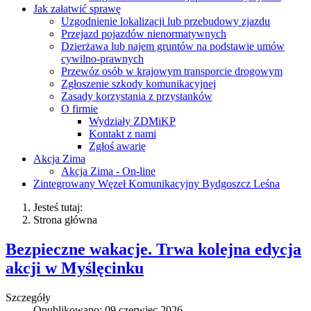
Jak załatwić sprawę
Uzgodnienie lokalizacji lub przebudowy zjazdu
Przejazd pojazdów nienormatywnych
Dzierżawa lub najem gruntów na podstawie umów
cywilno-prawnych
Przewóz osób w krajowym transporcie drogowym
Zgłoszenie szkody komunikacyjnej
Zasady korzystania z przystanków
O firmie
Wydziały ZDMiKP
Kontakt z nami
Zgłoś awarię
Akcja Zima
Akcja Zima - On-line
Zintegrowany Węzeł Komunikacyjny Bydgoszcz Leśna
Jesteś tutaj:
Strona główna
Bezpieczne wakacje. Trwa kolejna edycja
akcji w Myślęcinku
Szczegóły
Opublikowano: 09 czerwiec 2026