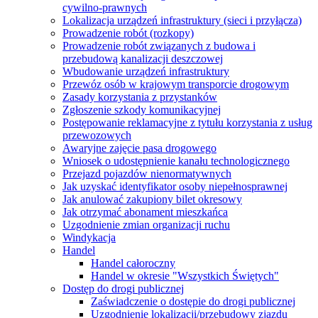
cywilno-prawnych
Lokalizacja urządzeń infrastruktury (sieci i przyłącza)
Prowadzenie robót (rozkopy)
Prowadzenie robót związanych z budowa i
przebudową kanalizacji deszczowej
Wbudowanie urządzeń infrastruktury
Przewóz osób w krajowym transporcie drogowym
Zasady korzystania z przystanków
Zgłoszenie szkody komunikacyjnej
Postępowanie reklamacyjne z tytułu korzystania z usług
przewozowych
Awaryjne zajęcie pasa drogowego
Wniosek o udostępnienie kanału technologicznego
Przejazd pojazdów nienormatywnych
Jak uzyskać identyfikator osoby niepełnosprawnej
Jak anulować zakupiony bilet okresowy
Jak otrzymać abonament mieszkańca
Uzgodnienie zmian organizacji ruchu
Windykacja
Handel
Handel całoroczny
Handel w okresie "Wszystkich Świętych"
Dostęp do drogi publicznej
Zaświadczenie o dostępie do drogi publicznej
Uzgodnienie lokalizacji/przebudowy zjazdu