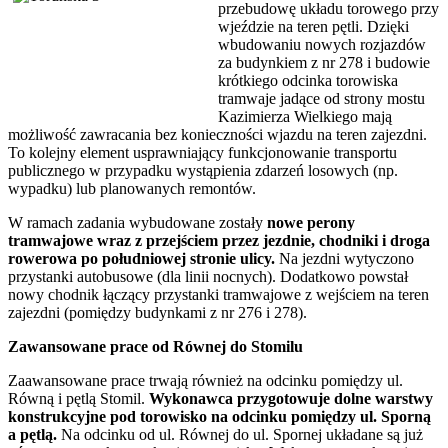
przebudowę układu torowego przy
wjeździe na teren pętli. Dzięki
wbudowaniu nowych rozjazdów
za budynkiem z nr 278 i budowie
krótkiego odcinka torowiska
tramwaje jadące od strony mostu
Kazimierza Wielkiego mają
możliwość zawracania bez konieczności wjazdu na teren zajezdni.
To kolejny element usprawniający funkcjonowanie transportu
publicznego w przypadku wystąpienia zdarzeń losowych (np.
wypadku) lub planowanych remontów.
W ramach zadania wybudowane zostały
nowe perony
tramwajowe wraz z przejściem przez jezdnie, chodniki i droga
rowerowa po południowej stronie ulicy.
Na jezdni wytyczono
przystanki autobusowe (dla linii nocnych). Dodatkowo powstał
nowy chodnik łączący przystanki tramwajowe z wejściem na teren
zajezdni (pomiędzy budynkami z nr 276 i 278).
Zawansowane prace od Równej do Stomilu
Zaawansowane prace trwają również na odcinku pomiędzy ul.
Równą i pętlą Stomil.
Wykonawca przygotowuje dolne warstwy
konstrukcyjne pod torowisko na odcinku pomiędzy ul. Sporną
a pętlą.
Na odcinku od ul. Równej do ul. Spornej układane są już