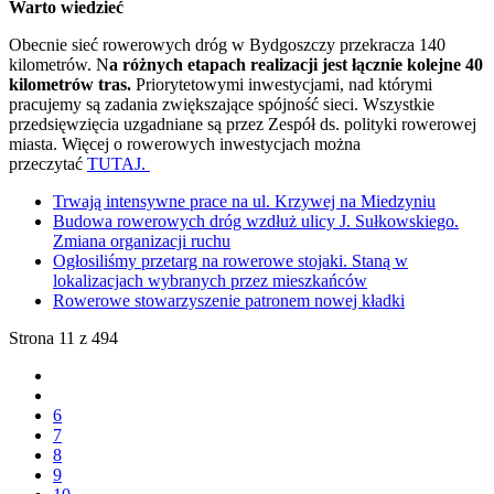
Warto wiedzieć
Obecnie sieć rowerowych dróg w Bydgoszczy przekracza 140
kilometrów. N
a różnych etapach realizacji jest łącznie kolejne 40
kilometrów tras.
Priorytetowymi inwestycjami, nad którymi
pracujemy są zadania zwiększające spójność sieci. Wszystkie
przedsięwzięcia uzgadniane są przez Zespół ds. polityki rowerowej
miasta. Więcej o rowerowych inwestycjach można
przeczytać
TUTAJ.
Trwają intensywne prace na ul. Krzywej na Miedzyniu
Budowa rowerowych dróg wzdłuż ulicy J. Sułkowskiego.
Zmiana organizacji ruchu
Ogłosiliśmy przetarg na rowerowe stojaki. Staną w
lokalizacjach wybranych przez mieszkańców
Rowerowe stowarzyszenie patronem nowej kładki
Strona 11 z 494
6
7
8
9