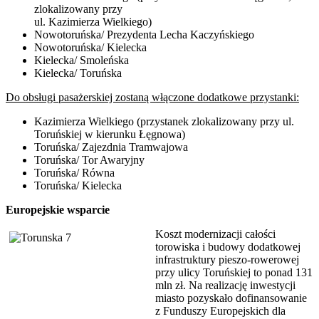
zlokalizowany przy
ul. Kazimierza Wielkiego)
Nowotoruńska/ Prezydenta Lecha Kaczyńskiego
Nowotoruńska/ Kielecka
Kielecka/ Smoleńska
Kielecka/ Toruńska
Do obsługi pasażerskiej zostaną włączone dodatkowe przystanki:
Kazimierza Wielkiego (przystanek zlokalizowany przy ul.
Toruńskiej w kierunku Łęgnowa)
Toruńska/ Zajezdnia Tramwajowa
Toruńska/ Tor Awaryjny
Toruńska/ Równa
Toruńska/ Kielecka
Europejskie wsparcie
Koszt modernizacji całości
torowiska i budowy dodatkowej
infrastruktury pieszo-rowerowej
przy ulicy Toruńskiej to ponad 131
mln zł. Na realizację inwestycji
miasto pozyskało dofinansowanie
z Funduszy Europejskich dla