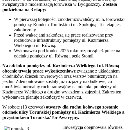
związanych z modernizacją torowiska w Bydgoszczy.
Została
podzielona na 3 etapy:
W pierwszej kolejności zmodernizowaliśmy m.in. torowisko
pomiędzy Rondem Toruńskim i ul. Spokojną. Ten etap jest
zakończony.
Przed wakacjami zakończą się prace realizowane przy
rozbudowie infrastruktury pomiędzy ul. Kazimierza
Wielkiego i ul. Równą.
Wykonawca pod koniec 2025 roku rozpoczął też prace na
odcinku pomiędzy ul. Równą i pętlą Stomil.
Na odcinku pomiędzy ul. Kazimierza Wielkiego i ul. Równą
obecnie trwają prace wykończeniowe
związane z układaniem
chodników, ścieżek rowerowych oraz warstw bitumicznych na
jezdni. Zdemontowane zostały już rozjazdy nakładkowe, co
umożliwia normalny ruch tramwajów na odcinku pomiędzy ul.
Kazimierza Wielkiego a drugim wyjazdem z zajezdni. Zakres ten
wykonawca planuje zakończyć w czerwcu.
W sobotę (13 czerwca)
otwarty dla ruchu kołowego zostanie
odcinek ulicy Toruńskiej pomiędzy ul. Kazimierza Wielkiego a
przystankiem Toruńska/Tor Awaryjny.
Inwestycja obejmowała również