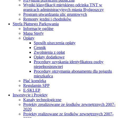
Przyjazna przestrzeń publiczna
Wyniki klasyfikacji miejskiego odcinka TNT w
granicach administracyjnych miasta Bydgoszczy
Program utwardzania ulic gruntowych
Remonty jezdni i chodników
Strefa Płatnego Parkowania
Informacje ogólne
Mapa Strefy
Opłaty
Sposób uiszczenia opłaty
Cennik
Zwolnienia z opłat
Opłaty dodatkowe
Procedury uzyskania identyfikatora osoby
niepełnosprawnej
Procedury otrzymania abonamentu dla pojazdu
mieszkańca
Płać komórką
Regulamin SPP
E-SKLEP
Inwestycje i Projekty
Kanały technologiczne
Projekty zrealizowane ze środków zewnętrznych 2007-
2020
Projekty realizowane ze środków zewnętrznych 2007-