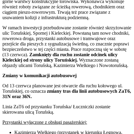
górne warstwy konstrukcyjne torowiska. Wykonawca wykonuje
również roboty związane ze ścieżką rowerową, chodnikiem oraz
ciągiem pieszo-rowerowym. Trwają też prace związane z
usuwaniem kolizji z infrastrukturą podziemną.
W ramach inwestycji przebudowane zostanie również skrzyżowanie
ulic Toruńskiej, Spornej i Kieleckiej. Powstaną tam nowe chodniki,
rowerowa droga, przystanki autobusowe i tramwajowe oraz
przejście dla pieszych z sygnalizacją świetlną, co znacznie poprawi
bezpieczeństwo w tej części miasta. Prace rozpoczną się w sobotę
(13 czerwca).
Zamknięty dla ruchu zostanie odcinek ulicy
Kieleckiej od strony ulicy Toruńskiej.
Wyznaczone zostaną
objazdy ulicami Toruńską, Kazimierza Wielkiego i Nowotoruńską.
Zmiany w komunikacji autobusowej
Od 13 czerwca planowane jest otwarcie dla ruchu kołowego ul.
Toruńskiej, co oznacza
zmiany tras dla linii autobusowych ZaT6,
31N oraz 36N.
Linia ZaT6 od przystanku Toruńska/ Łuczniczki zostanie
skierowana ulicą Toruńską.
Przystanki wyłączone z obsługi pasażerskiej:
Kazimierza Wielkiego (przystanek w kierunku Łęgnowa,