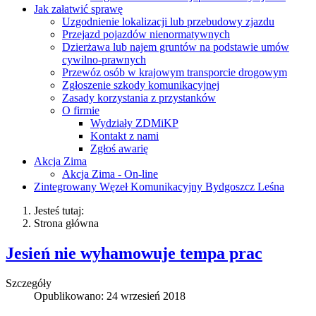
Jak załatwić sprawę
Uzgodnienie lokalizacji lub przebudowy zjazdu
Przejazd pojazdów nienormatywnych
Dzierżawa lub najem gruntów na podstawie umów
cywilno-prawnych
Przewóz osób w krajowym transporcie drogowym
Zgłoszenie szkody komunikacyjnej
Zasady korzystania z przystanków
O firmie
Wydziały ZDMiKP
Kontakt z nami
Zgłoś awarię
Akcja Zima
Akcja Zima - On-line
Zintegrowany Węzeł Komunikacyjny Bydgoszcz Leśna
Jesteś tutaj:
Strona główna
Jesień nie wyhamowuje tempa prac
Szczegóły
Opublikowano: 24 wrzesień 2018