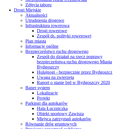
Zdjęcia taboru
Drogi Miejskie
Aktualności
Utrudnienia drogowe
Infrastruktura rowerowa
Drogi rowerowe
Zespół ds. polityki rowerowej
Plan miasta
Informacje ogólne
Bezpieczeństwo ruchu drogowego
Zespół do działań na rzecz poprawy
bezpieczeństwa ruchu drogowego Miasta
Bydgoszczy
Hulajnogi - bezpiecznie przez Bydgoszcz
Uwaga na zwierzęta
Raport o stanie brd w Bydgoszczy 2020
Baner system
Lokalizacje
Projekt
Parkingi dla autokarów
Hala Łuczniczka
Obiekt sportowy Zawisza
Miejsca zatrzymań autokarów
Równanie dróg gruntowych