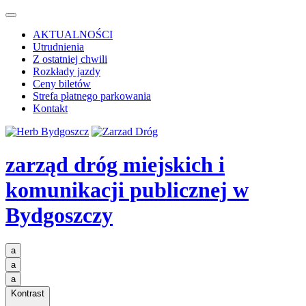
AKTUALNOŚCI
Utrudnienia
Z ostatniej chwili
Rozkłady jazdy
Ceny biletów
Strefa płatnego parkowania
Kontakt
zarząd dróg miejskich i
komunikacji publicznej
w
Bydgoszczy
a
a
a
Kontrast