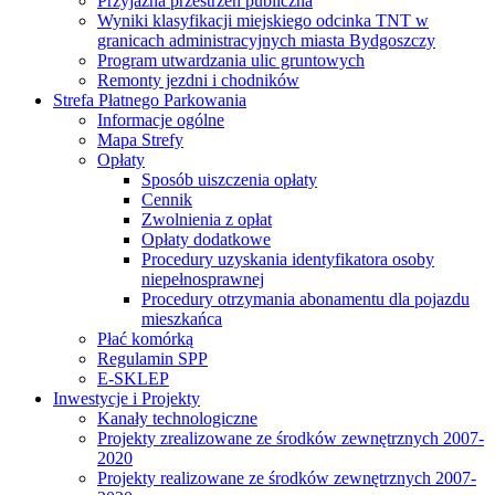
Przyjazna przestrzeń publiczna
Wyniki klasyfikacji miejskiego odcinka TNT w
granicach administracyjnych miasta Bydgoszczy
Program utwardzania ulic gruntowych
Remonty jezdni i chodników
Strefa Płatnego Parkowania
Informacje ogólne
Mapa Strefy
Opłaty
Sposób uiszczenia opłaty
Cennik
Zwolnienia z opłat
Opłaty dodatkowe
Procedury uzyskania identyfikatora osoby
niepełnosprawnej
Procedury otrzymania abonamentu dla pojazdu
mieszkańca
Płać komórką
Regulamin SPP
E-SKLEP
Inwestycje i Projekty
Kanały technologiczne
Projekty zrealizowane ze środków zewnętrznych 2007-
2020
Projekty realizowane ze środków zewnętrznych 2007-