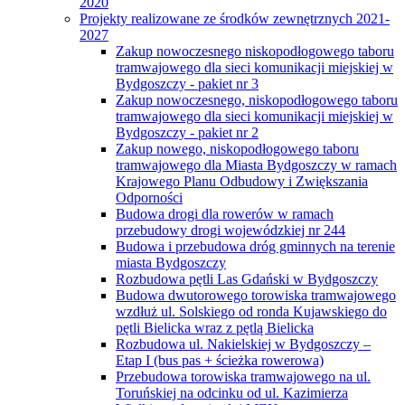
2020
Projekty realizowane ze środków zewnętrznych 2021-
2027
Zakup nowoczesnego niskopodłogowego taboru
tramwajowego dla sieci komunikacji miejskiej w
Bydgoszczy - pakiet nr 3
Zakup nowoczesnego, niskopodłogowego taboru
tramwajowego dla sieci komunikacji miejskiej w
Bydgoszczy - pakiet nr 2
Zakup nowego, niskopodłogowego taboru
tramwajowego dla Miasta Bydgoszczy w ramach
Krajowego Planu Odbudowy i Zwiększania
Odporności
Budowa drogi dla rowerów w ramach
przebudowy drogi wojewódzkiej nr 244
Budowa i przebudowa dróg gminnych na terenie
miasta Bydgoszczy
Rozbudowa pętli Las Gdański w Bydgoszczy
Budowa dwutorowego torowiska tramwajowego
wzdłuż ul. Solskiego od ronda Kujawskiego do
pętli Bielicka wraz z pętlą Bielicka
Rozbudowa ul. Nakielskiej w Bydgoszczy –
Etap I (bus pas + ścieżka rowerowa)
Przebudowa torowiska tramwajowego na ul.
Toruńskiej na odcinku od ul. Kazimierza