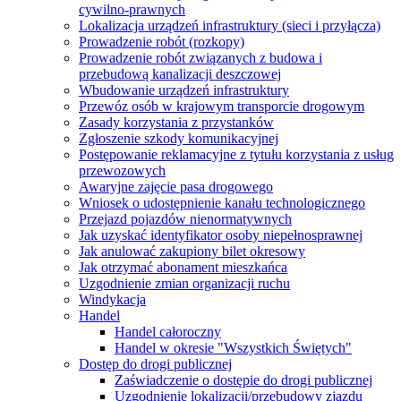
cywilno-prawnych
Lokalizacja urządzeń infrastruktury (sieci i przyłącza)
Prowadzenie robót (rozkopy)
Prowadzenie robót związanych z budowa i
przebudową kanalizacji deszczowej
Wbudowanie urządzeń infrastruktury
Przewóz osób w krajowym transporcie drogowym
Zasady korzystania z przystanków
Zgłoszenie szkody komunikacyjnej
Postępowanie reklamacyjne z tytułu korzystania z usług
przewozowych
Awaryjne zajęcie pasa drogowego
Wniosek o udostępnienie kanału technologicznego
Przejazd pojazdów nienormatywnych
Jak uzyskać identyfikator osoby niepełnosprawnej
Jak anulować zakupiony bilet okresowy
Jak otrzymać abonament mieszkańca
Uzgodnienie zmian organizacji ruchu
Windykacja
Handel
Handel całoroczny
Handel w okresie "Wszystkich Świętych"
Dostęp do drogi publicznej
Zaświadczenie o dostępie do drogi publicznej
Uzgodnienie lokalizacji/przebudowy zjazdu