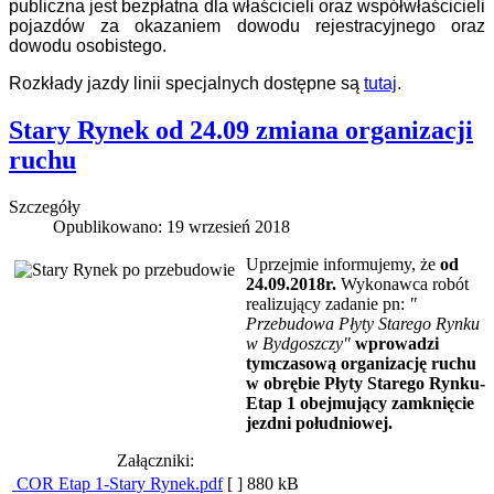
publiczna jest bezpłatna dla właścicieli oraz współwłaścicieli
pojazdów za okazaniem dowodu rejestracyjnego oraz
dowodu osobistego.
Rozkłady jazdy linii specjalnych dostępne są
tutaj
.
Stary Rynek od 24.09 zmiana organizacji
ruchu
Szczegóły
Opublikowano: 19 wrzesień 2018
Uprzejmie informujemy, że
od
24.09.2018r.
Wykonawca robót
realizujący zadanie pn:
"
Przebudowa Płyty Starego Rynku
w Bydgoszczy"
wprowadzi
tymczasową organizację ruchu
w obrębie Płyty Starego Rynku-
Etap 1 obejmujący zamknięcie
jezdni południowej.
Załączniki:
COR Etap 1-Stary Rynek.pdf
[ ]
880 kB