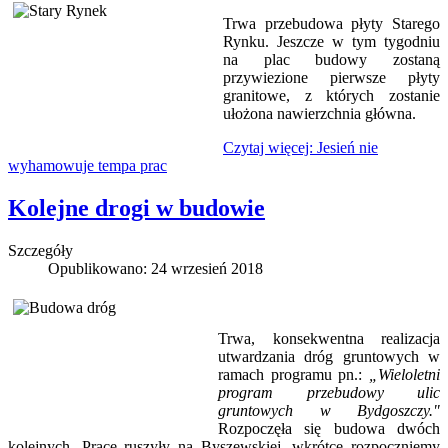
Trwa przebudowa płyty Starego
Rynku. Jeszcze w tym tygodniu
na plac budowy zostaną
przywiezione pierwsze płyty
granitowe, z których zostanie
ułożona nawierzchnia główna.
Czytaj więcej: Jesień nie
wyhamowuje tempa prac
Kolejne drogi w budowie
Szczegóły
Opublikowano: 24 wrzesień 2018
Trwa, konsekwentna realizacja
utwardzania dróg gruntowych w
ramach programu pn.:
„Wieloletni
program przebudowy ulic
gruntowych w Bydgoszczy."
Rozpoczęła się budowa dwóch
kolejnych. Prace ruszyły na Byszewskiej, wkrótce rozpoczniemy