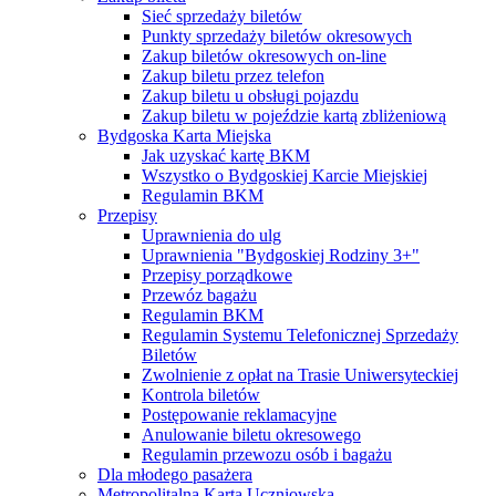
Sieć sprzedaży biletów
Punkty sprzedaży biletów okresowych
Zakup biletów okresowych on-line
Zakup biletu przez telefon
Zakup biletu u obsługi pojazdu
Zakup biletu w pojeździe kartą zbliżeniową
Bydgoska Karta Miejska
Jak uzyskać kartę BKM
Wszystko o Bydgoskiej Karcie Miejskiej
Regulamin BKM
Przepisy
Uprawnienia do ulg
Uprawnienia "Bydgoskiej Rodziny 3+"
Przepisy porządkowe
Przewóz bagażu
Regulamin BKM
Regulamin Systemu Telefonicznej Sprzedaży
Biletów
Zwolnienie z opłat na Trasie Uniwersyteckiej
Kontrola biletów
Postępowanie reklamacyjne
Anulowanie biletu okresowego
Regulamin przewozu osób i bagażu
Dla młodego pasażera
Metropolitalna Karta Uczniowska