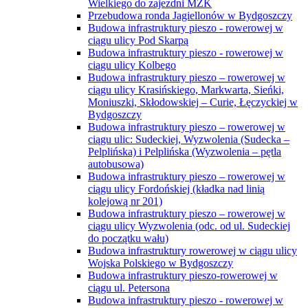
Wielkiego do zajezdni MZK
Przebudowa ronda Jagiellonów w Bydgoszczy
Budowa infrastruktury pieszo - rowerowej w
ciągu ulicy Pod Skarpą
Budowa infrastruktury pieszo - rowerowej w
ciągu ulicy Kolbego
Budowa infrastruktury pieszo – rowerowej w
ciągu ulicy Krasińskiego, Markwarta, Sieńki,
Moniuszki, Skłodowskiej – Curie, Łęczyckiej w
Bydgoszczy
Budowa infrastruktury pieszo – rowerowej w
ciągu ulic: Sudeckiej, Wyzwolenia (Sudecka –
Pelplińska) i Pelplińska (Wyzwolenia – pętla
autobusowa)
Budowa infrastruktury pieszo – rowerowej w
ciągu ulicy Fordońskiej (kładka nad linią
kolejową nr 201)
Budowa infrastruktury pieszo – rowerowej w
ciągu ulicy Wyzwolenia (odc. od ul. Sudeckiej
do początku wału)
Budowa infrastruktury rowerowej w ciągu ulicy
Wojska Polskiego w Bydgoszczy
Budowa infrastruktury pieszo-rowerowej w
ciągu ul. Petersona
Budowa infrastruktury pieszo - rowerowej w