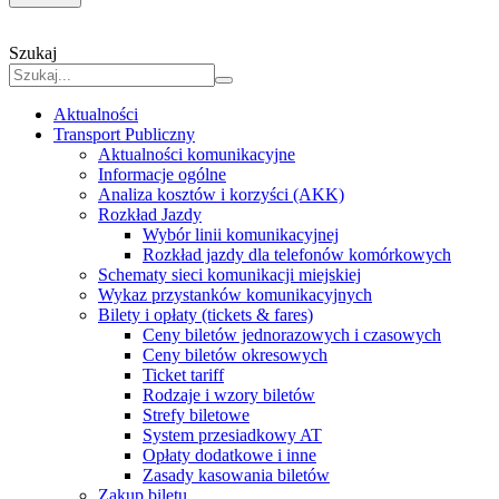
Szukaj
Aktualności
Transport Publiczny
Aktualności komunikacyjne
Informacje ogólne
Analiza kosztów i korzyści (AKK)
Rozkład Jazdy
Wybór linii komunikacyjnej
Rozkład jazdy dla telefonów komórkowych
Schematy sieci komunikacji miejskiej
Wykaz przystanków komunikacyjnych
Bilety i opłaty (tickets & fares)
Ceny biletów jednorazowych i czasowych
Ceny biletów okresowych
Ticket tariff
Rodzaje i wzory biletów
Strefy biletowe
System przesiadkowy AT
Opłaty dodatkowe i inne
Zasady kasowania biletów
Zakup biletu