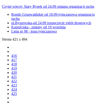
Czytaj więcej: Stary Rynek od 24.09 zmiana organizacji ruchu
Rondo Grunwaldzkie od 18.09-tymczasowa organizacja
ruchu
ul.Byszewska-od 24.09 rozpoczęcie robót drogowych
Kapuściska - zmiany od 19 września
Linia nr 98 - trasa tymczasowa
Strona 421 z 494
416
417
418
419
420
421
422
423
424
425