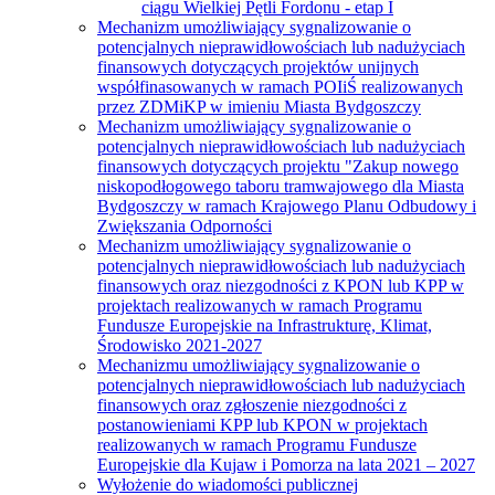
ciągu Wielkiej Pętli Fordonu - etap I
Mechanizm umożliwiający sygnalizowanie o
potencjalnych nieprawidłowościach lub nadużyciach
finansowych dotyczących projektów unijnych
współfinasowanych w ramach POIiŚ realizowanych
przez ZDMiKP w imieniu Miasta Bydgoszczy
Mechanizm umożliwiający sygnalizowanie o
potencjalnych nieprawidłowościach lub nadużyciach
finansowych dotyczących projektu "Zakup nowego
niskopodłogowego taboru tramwajowego dla Miasta
Bydgoszczy w ramach Krajowego Planu Odbudowy i
Zwiększania Odporności
Mechanizm umożliwiający sygnalizowanie o
potencjalnych nieprawidłowościach lub nadużyciach
finansowych oraz niezgodności z KPON lub KPP w
projektach realizowanych w ramach Programu
Fundusze Europejskie na Infrastrukturę, Klimat,
Środowisko 2021-2027
Mechanizmu umożliwiający sygnalizowanie o
potencjalnych nieprawidłowościach lub nadużyciach
finansowych oraz zgłoszenie niezgodności z
postanowieniami KPP lub KPON w projektach
realizowanych w ramach Programu Fundusze
Europejskie dla Kujaw i Pomorza na lata 2021 – 2027
Wyłożenie do wiadomości publicznej