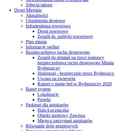
Zdjęcia taboru
Drogi Miejskie
Aktualności
Utrudnienia drogowe
Infrastruktura rowerowa
Drogi rowerowe
Zespół ds. polityki rowerowej
Plan miasta
Informacje ogólne
Bezpieczeństwo ruchu drogowego
Zespół do działań na rzecz poprawy
bezpieczeństwa ruchu drogowego Miasta
Bydgoszczy
Hulajnogi - bezpiecznie przez Bydgoszcz
Uwaga na zwierzęta
Raport o stanie brd w Bydgoszczy 2020
Baner system
Lokalizacje
Projekt
Parkingi dla autokarów
Hala Łuczniczka
Obiekt sportowy Zawisza
Miejsca zatrzymań autokarów
Równanie dróg gruntowych