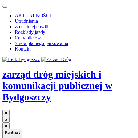
AKTUALNOŚCI
Utrudnienia
Z ostatniej chwili
Rozkłady jazdy
Ceny biletów
Strefa płatnego parkowania
Kontakt
zarząd dróg miejskich i
komunikacji publicznej
w
Bydgoszczy
a
a
a
Kontrast