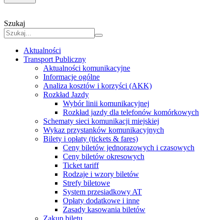
Szukaj
Aktualności
Transport Publiczny
Aktualności komunikacyjne
Informacje ogólne
Analiza kosztów i korzyści (AKK)
Rozkład Jazdy
Wybór linii komunikacyjnej
Rozkład jazdy dla telefonów komórkowych
Schematy sieci komunikacji miejskiej
Wykaz przystanków komunikacyjnych
Bilety i opłaty (tickets & fares)
Ceny biletów jednorazowych i czasowych
Ceny biletów okresowych
Ticket tariff
Rodzaje i wzory biletów
Strefy biletowe
System przesiadkowy AT
Opłaty dodatkowe i inne
Zasady kasowania biletów
Zakup biletu