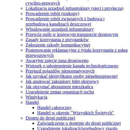
cywilno-prawnych
Lokalizacja urządzeń infrastruktury (sieci i przyłącza)
Prowadzenie robót (rozkopy)
Prowadzenie robót związanych z budowa i
przebudową kanalizacji deszczowej
Wbudowanie urządzeń infrastruktury
Przewóz osób w krajowym transporcie drogowym
Zasady korzystania z przystanków
Zgłoszenie szkody komunikacyjnej
Postępowanie reklamacyjne z tytułu korzystania z usług
przewozowych
Awaryjne zajęcie pasa drogowego
Wniosek o udostępnienie kanału technologicznego
Przejazd pojazdów nienormatywnych
Jak uzyskać identyfikator osoby niepełnosprawnej
Jak anulować zakupiony bilet okresowy
Jak otrzymać abonament mieszkańca
Uzgodnienie zmian organizacji ruchu
Windykacja
Handel
Handel całoroczny
Handel w okresie "Wszystkich Świętych"
Dostęp do drogi publicznej
Zaświadczenie o dostępie do drogi publicznej
Uzgodnienie lokalizacji/przebudowy zjazdu