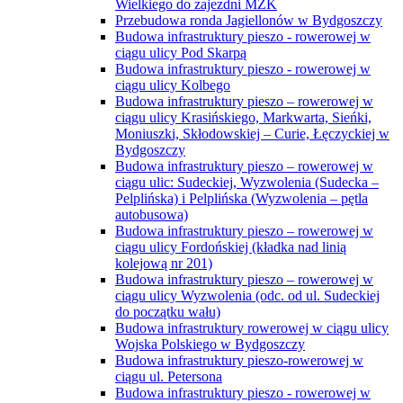
Wielkiego do zajezdni MZK
Przebudowa ronda Jagiellonów w Bydgoszczy
Budowa infrastruktury pieszo - rowerowej w
ciągu ulicy Pod Skarpą
Budowa infrastruktury pieszo - rowerowej w
ciągu ulicy Kolbego
Budowa infrastruktury pieszo – rowerowej w
ciągu ulicy Krasińskiego, Markwarta, Sieńki,
Moniuszki, Skłodowskiej – Curie, Łęczyckiej w
Bydgoszczy
Budowa infrastruktury pieszo – rowerowej w
ciągu ulic: Sudeckiej, Wyzwolenia (Sudecka –
Pelplińska) i Pelplińska (Wyzwolenia – pętla
autobusowa)
Budowa infrastruktury pieszo – rowerowej w
ciągu ulicy Fordońskiej (kładka nad linią
kolejową nr 201)
Budowa infrastruktury pieszo – rowerowej w
ciągu ulicy Wyzwolenia (odc. od ul. Sudeckiej
do początku wału)
Budowa infrastruktury rowerowej w ciągu ulicy
Wojska Polskiego w Bydgoszczy
Budowa infrastruktury pieszo-rowerowej w
ciągu ul. Petersona
Budowa infrastruktury pieszo - rowerowej w