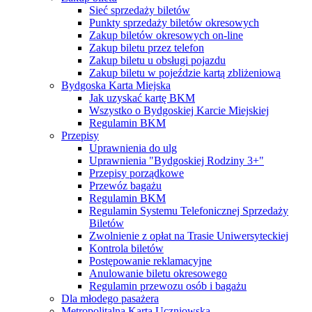
Sieć sprzedaży biletów
Punkty sprzedaży biletów okresowych
Zakup biletów okresowych on-line
Zakup biletu przez telefon
Zakup biletu u obsługi pojazdu
Zakup biletu w pojeździe kartą zbliżeniową
Bydgoska Karta Miejska
Jak uzyskać kartę BKM
Wszystko o Bydgoskiej Karcie Miejskiej
Regulamin BKM
Przepisy
Uprawnienia do ulg
Uprawnienia "Bydgoskiej Rodziny 3+"
Przepisy porządkowe
Przewóz bagażu
Regulamin BKM
Regulamin Systemu Telefonicznej Sprzedaży
Biletów
Zwolnienie z opłat na Trasie Uniwersyteckiej
Kontrola biletów
Postępowanie reklamacyjne
Anulowanie biletu okresowego
Regulamin przewozu osób i bagażu
Dla młodego pasażera
Metropolitalna Karta Uczniowska