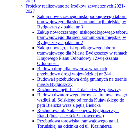
2020
Projekty realizowane ze środków zewnętrznych 2021-
2027
Zakup nowoczesnego niskopodłogowego taboru
tramwajowego dla sieci komunikacji miejskiej w
Bydgoszczy - pakiet nr 3
Zakup nowoczesnego, niskopodłogowego taboru
tramwajowego dla sieci komunikacji miejskiej w
Bydgoszczy - pakiet nr 2
Zakup nowego, niskopodłogowego taboru
tramwajowego dla Miasta Bydgoszczy w ramach
Krajowego Planu Odbudowy i Zwiększania
Odporności
Budowa drogi dla rowerów w ramach
przebudowy drogi wojewódzkiej nr 244
Budowa i przebudowa dróg gminnych na terenie
miasta Bydgoszczy
Rozbudowa pętli Las Gdański w Bydgoszczy
Budowa dwutorowego torowiska tramwajowego
wzdłuż ul. Solskiego od ronda Kujawskiego do
pętli Bielicka wraz z pętlą Bielicka
Rozbudowa ul. Nakielskiej w Bydgoszczy –
Etap I (bus pas + ścieżka rowerowa)
Przebudowa torowiska tramwajowego na ul.
Toruńskiej na odcinku od ul. Kazimierza