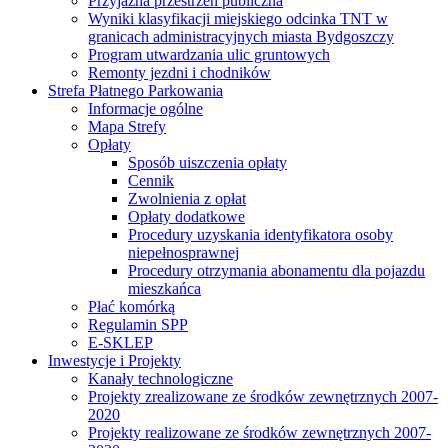
Przyjazna przestrzeń publiczna
Wyniki klasyfikacji miejskiego odcinka TNT w
granicach administracyjnych miasta Bydgoszczy
Program utwardzania ulic gruntowych
Remonty jezdni i chodników
Strefa Płatnego Parkowania
Informacje ogólne
Mapa Strefy
Opłaty
Sposób uiszczenia opłaty
Cennik
Zwolnienia z opłat
Opłaty dodatkowe
Procedury uzyskania identyfikatora osoby
niepełnosprawnej
Procedury otrzymania abonamentu dla pojazdu
mieszkańca
Płać komórką
Regulamin SPP
E-SKLEP
Inwestycje i Projekty
Kanały technologiczne
Projekty zrealizowane ze środków zewnętrznych 2007-
2020
Projekty realizowane ze środków zewnętrznych 2007-