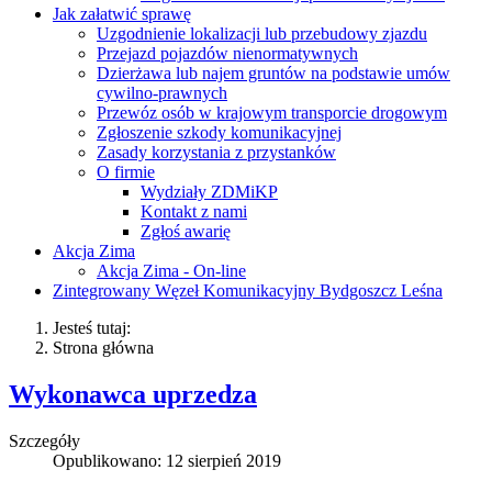
Jak załatwić sprawę
Uzgodnienie lokalizacji lub przebudowy zjazdu
Przejazd pojazdów nienormatywnych
Dzierżawa lub najem gruntów na podstawie umów
cywilno-prawnych
Przewóz osób w krajowym transporcie drogowym
Zgłoszenie szkody komunikacyjnej
Zasady korzystania z przystanków
O firmie
Wydziały ZDMiKP
Kontakt z nami
Zgłoś awarię
Akcja Zima
Akcja Zima - On-line
Zintegrowany Węzeł Komunikacyjny Bydgoszcz Leśna
Jesteś tutaj:
Strona główna
Wykonawca uprzedza
Szczegóły
Opublikowano: 12 sierpień 2019