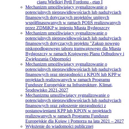
ciągu Wielkiej Pętli Fordonu - etap I
Mechanizm umożliwiający sygnalizowanie o
potencjalnych nieprawidłowościach lub nadużyciach
finansowych dotyczących projektów unijnych
współfinasowanych w ramach POIiŚ realizowanych
przez ZDMiKP w imieniu Miasta Bydgoszczy
Mechanizm umożliwiający sygnalizowanie o
potencjalnych nieprawidłowościach lub nadużyciach
finansowych dotyczących projektu "Zakup nowego
niskopodłogowego taboru tramwajowego dla Miasta
Bydgoszczy w ramach Krajowego Planu Odbudowy i
Zwiększania Odporności
Mechanizm umożliwiający sygnalizowanie o
potencjalnych nieprawidłowościach lub nadużyciach
finansowych oraz niezgodności z KPON lub KPP w
projektach realizowanych w ramach Programu
Fundusze Europejskie na Infrastrukturę, Klimat,
Środowisko 2021-2027
Mechanizmu umożliwiający sygnalizowanie o
potencjalnych nieprawidłowościach lub nadużyciach
finansowych oraz zgłoszenie niezgodności z
postanowieniami KPP lub KPON w projektach
realizowanych w ramach Programu Fundusze
Europejskie dla Kujaw i Pomorza na lata 2021 – 2027
Wyłożenie do wiadomości publicznej