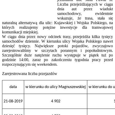
Liczba przejeżdżających w ciągu
dnia aut przez wiadukt
samochodowy, ewidentnie
wskazuje, że trasa, stała się
naturalną alternatywą dla ulic: Kujawskiej i Wojska Polskiego, na
których realizujemy potężne inwestycje dla tramwajowej
komunikacji miejskiej.
W ciągu dnia przez nowy odcinek trasy, przejeżdża kilka tysięcy
samochodów dziennie. W kierunku ulicy Wojaka Polskiego nawet
dziesięć tysięcy. Największe potoki pojazdów, zwyczajowo
zarejestrowaliśmy w szczytach porannym i popołudniowym.
Szczególnie duże natężenie ruchu występuje w piątek tuż po
godzinie 14:00, zaraz po zakończeniu tygodnia pracy przed
rozpoczynającym się weekendem.
Zarejestrowana liczba przejazdów
data
w kierunku do ulicy Magnuszewskiej
w kierunku do u
21-08-2019
4 902