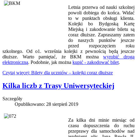
Letnia przerwa od nauki szkolnej
powoli dobiega do końca. Widać
to w punktach obsługi klienta.
Kolejki bo Bydgoską Kartę
Miejską i zakodowanie biletu są
coraz dłuższe. Zapraszamy zatem
do naszych punktów jeszcze
przed rozpoczęciem roku
szkolnego. Od o1. września kolejki z pewnością będą jeszcze
dłuższe. Warto pamiętać, że BKM można
wyrobić drogą
elektroniczną
. Podobnie, jak można
kupić - zakodować bilet
.
Czytaj więcej: Bilety dla uczniów – kolejki coraz dłuższe
Kilka liczb z Trasy Uniwersyteckiej
Szczegóły
Opublikowano: 28 sierpień 2019
Za kilka dni minie miesiąc od
czasu dopuszczenia do ruchu
przeprawy dla samochodów nad
jezdniami ulic Jana Pawła II.