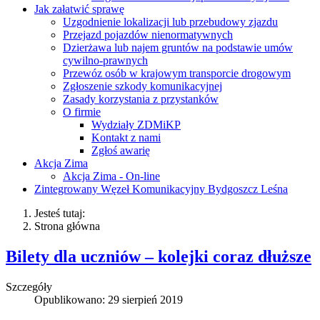
Jak załatwić sprawę
Uzgodnienie lokalizacji lub przebudowy zjazdu
Przejazd pojazdów nienormatywnych
Dzierżawa lub najem gruntów na podstawie umów
cywilno-prawnych
Przewóz osób w krajowym transporcie drogowym
Zgłoszenie szkody komunikacyjnej
Zasady korzystania z przystanków
O firmie
Wydziały ZDMiKP
Kontakt z nami
Zgłoś awarię
Akcja Zima
Akcja Zima - On-line
Zintegrowany Węzeł Komunikacyjny Bydgoszcz Leśna
Jesteś tutaj:
Strona główna
Bilety dla uczniów – kolejki coraz dłuższe
Szczegóły
Opublikowano: 29 sierpień 2019