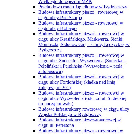
Wielkiego do zajezdni MZK
Przebudowa ronda Jagiellonów w Bydgoszczy
Budowa infrastruktury pieszo - rowerowej w
ciągu ulicy Pod Skarpą
Budowa infrastruktury pieszo - rowerowej w
ciągu ulicy Kolbego
Budowa infrastruktury pieszo – rowerowej w
ciągu ulicy Krasińskiego, Markwarta, Sieńki,
Moniuszki, Skłodowskiej – Curie, Łęczyckiej w
Bydgoszczy
Budowa infrastruktury pieszo – rowerowej w
ciągu ulic: Sudeckiej, Wyzwolenia (Sudecka –
Pelplińska) i Pelplińska (Wyzwolenia – pętla
autobusowa)
Budowa infrastruktury pieszo – rowerowej w
ciągu ulicy Fordońskiej (kładka nad linią
kolejową nr 201)
Budowa infrastruktury pieszo – rowerowej w
ciągu ulicy Wyzwolenia (odc. od ul. Sudeckiej
do początku wału)
Budowa infrastruktury rowerowej w ciągu ulicy
Wojska Polskiego w Bydgoszczy
Budowa infrastruktury pieszo-rowerowej w
ciągu ul. Petersona
Budowa infrastruktury pieszo - rowerowej w