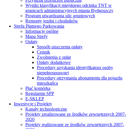
Przyjazna przestrzeń publiczna
Wyniki klasyfikacji miejskiego odcinka TNT w
granicach administracyjnych miasta Bydgoszczy
Program utwardzania ulic gruntowych
Remonty jezdni i chodników
Strefa Płatnego Parkowania
Informacje ogólne
Mapa Strefy
Opłaty
Sposób uiszczenia opłaty
Cennik
Zwolnienia z opłat
Opłaty dodatkowe
Procedury uzyskania identyfikatora osoby
niepełnosprawnej
Procedury otrzymania abonamentu dla pojazdu
mieszkańca
Płać komórką
Regulamin SPP
E-SKLEP
Inwestycje i Projekty
Kanały technologiczne
Projekty zrealizowane ze środków zewnętrznych 2007-
2020
Projekty realizowane ze środków zewnętrznych 2007-