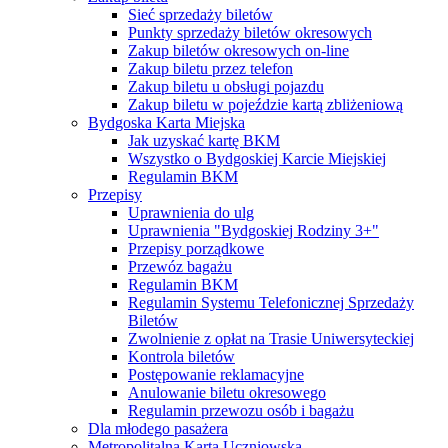
Sieć sprzedaży biletów
Punkty sprzedaży biletów okresowych
Zakup biletów okresowych on-line
Zakup biletu przez telefon
Zakup biletu u obsługi pojazdu
Zakup biletu w pojeździe kartą zbliżeniową
Bydgoska Karta Miejska
Jak uzyskać kartę BKM
Wszystko o Bydgoskiej Karcie Miejskiej
Regulamin BKM
Przepisy
Uprawnienia do ulg
Uprawnienia "Bydgoskiej Rodziny 3+"
Przepisy porządkowe
Przewóz bagażu
Regulamin BKM
Regulamin Systemu Telefonicznej Sprzedaży
Biletów
Zwolnienie z opłat na Trasie Uniwersyteckiej
Kontrola biletów
Postępowanie reklamacyjne
Anulowanie biletu okresowego
Regulamin przewozu osób i bagażu
Dla młodego pasażera
Metropolitalna Karta Uczniowska