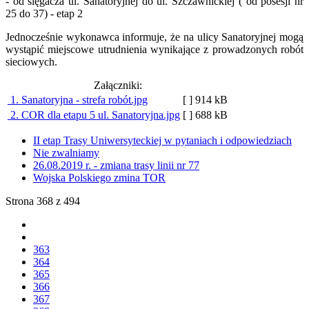
- od sięgacza ul. Sanatoryjnej do ul. Szczawnickiej ( od posesji nr
25 do 37) - etap 2
Jednocześnie wykonawca informuje, że na ulicy Sanatoryjnej mogą
wystąpić miejscowe utrudnienia wynikające z prowadzonych robót
sieciowych.
Załączniki:
1. Sanatoryjna - strefa robót.jpg
[ ]
914 kB
2. COR dla etapu 5 ul. Sanatoryjna.jpg
[ ]
688 kB
II etap Trasy Uniwersyteckiej w pytaniach i odpowiedziach
Nie zwalniamy
26.08.2019 r. - zmiana trasy linii nr 77
Wojska Polskiego zmina TOR
Strona 368 z 494
363
364
365
366
367