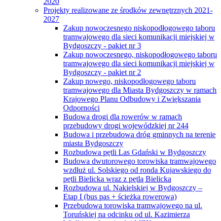
2020
Projekty realizowane ze środków zewnętrznych 2021-
2027
Zakup nowoczesnego niskopodłogowego taboru
tramwajowego dla sieci komunikacji miejskiej w
Bydgoszczy - pakiet nr 3
Zakup nowoczesnego, niskopodłogowego taboru
tramwajowego dla sieci komunikacji miejskiej w
Bydgoszczy - pakiet nr 2
Zakup nowego, niskopodłogowego taboru
tramwajowego dla Miasta Bydgoszczy w ramach
Krajowego Planu Odbudowy i Zwiększania
Odporności
Budowa drogi dla rowerów w ramach
przebudowy drogi wojewódzkiej nr 244
Budowa i przebudowa dróg gminnych na terenie
miasta Bydgoszczy
Rozbudowa pętli Las Gdański w Bydgoszczy
Budowa dwutorowego torowiska tramwajowego
wzdłuż ul. Solskiego od ronda Kujawskiego do
pętli Bielicka wraz z pętlą Bielicka
Rozbudowa ul. Nakielskiej w Bydgoszczy –
Etap I (bus pas + ścieżka rowerowa)
Przebudowa torowiska tramwajowego na ul.
Toruńskiej na odcinku od ul. Kazimierza