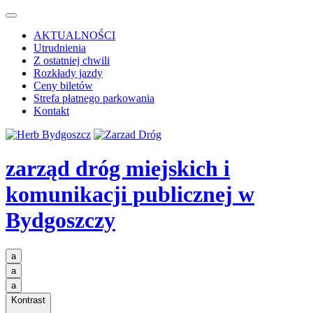
AKTUALNOŚCI
Utrudnienia
Z ostatniej chwili
Rozkłady jazdy
Ceny biletów
Strefa płatnego parkowania
Kontakt
zarząd dróg miejskich i
komunikacji publicznej
w
Bydgoszczy
a
a
a
Kontrast