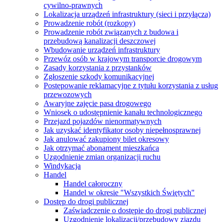
cywilno-prawnych
Lokalizacja urządzeń infrastruktury (sieci i przyłącza)
Prowadzenie robót (rozkopy)
Prowadzenie robót związanych z budowa i
przebudową kanalizacji deszczowej
Wbudowanie urządzeń infrastruktury
Przewóz osób w krajowym transporcie drogowym
Zasady korzystania z przystanków
Zgłoszenie szkody komunikacyjnej
Postępowanie reklamacyjne z tytułu korzystania z usług
przewozowych
Awaryjne zajęcie pasa drogowego
Wniosek o udostępnienie kanału technologicznego
Przejazd pojazdów nienormatywnych
Jak uzyskać identyfikator osoby niepełnosprawnej
Jak anulować zakupiony bilet okresowy
Jak otrzymać abonament mieszkańca
Uzgodnienie zmian organizacji ruchu
Windykacja
Handel
Handel całoroczny
Handel w okresie "Wszystkich Świętych"
Dostęp do drogi publicznej
Zaświadczenie o dostępie do drogi publicznej
Uzgodnienie lokalizacji/przebudowy zjazdu