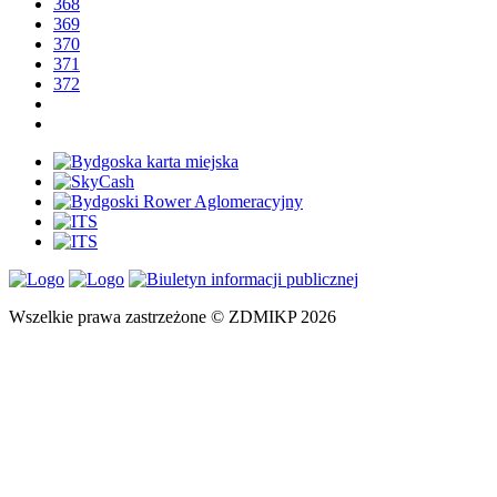
368
369
370
371
372
Wszelkie prawa zastrzeżone © ZDMIKP 2026