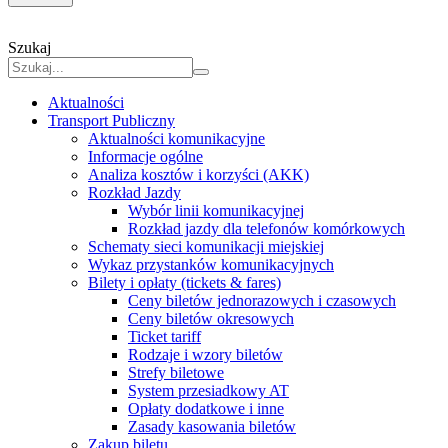
Szukaj
Aktualności
Transport Publiczny
Aktualności komunikacyjne
Informacje ogólne
Analiza kosztów i korzyści (AKK)
Rozkład Jazdy
Wybór linii komunikacyjnej
Rozkład jazdy dla telefonów komórkowych
Schematy sieci komunikacji miejskiej
Wykaz przystanków komunikacyjnych
Bilety i opłaty (tickets & fares)
Ceny biletów jednorazowych i czasowych
Ceny biletów okresowych
Ticket tariff
Rodzaje i wzory biletów
Strefy biletowe
System przesiadkowy AT
Opłaty dodatkowe i inne
Zasady kasowania biletów
Zakup biletu