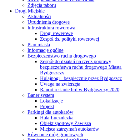
Zdjęcia taboru
Drogi Miejskie
Aktualności
Utrudnienia drogowe
Infrastruktura rowerowa
Drogi rowerowe
Zespół ds. polityki rowerowej
Plan miasta
Informacje ogólne
Bezpieczeństwo ruchu drogowego
Zespół do działań na rzecz poprawy
bezpieczeństwa ruchu drogowego Miasta
Bydgoszczy
Hulajnogi - bezpiecznie przez Bydgoszcz
Uwaga na zwierzęta
Raport o stanie brd w Bydgoszczy 2020
Baner system
Lokalizacje
Projekt
Parkingi dla autokarów
Hala Łuczniczka
Obiekt sportowy Zawisza
Miejsca zatrzymań autokarów
Równanie dróg gruntowych