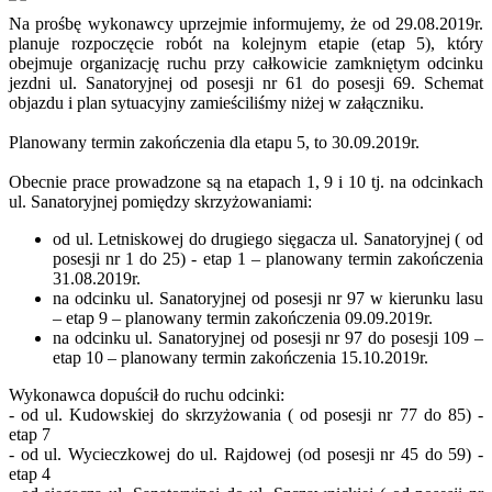
Na prośbę wykonawcy uprzejmie informujemy, że od 29.08.2019r.
planuje rozpoczęcie robót na kolejnym etapie (etap 5), który
obejmuje organizację ruchu przy całkowicie zamkniętym odcinku
jezdni ul. Sanatoryjnej od posesji nr 61 do posesji 69. Schemat
objazdu i plan sytuacyjny zamieściliśmy niżej w załączniku.
Planowany termin zakończenia dla etapu 5, to 30.09.2019r.
Obecnie prace prowadzone są na etapach 1, 9 i 10 tj. na odcinkach
ul. Sanatoryjnej pomiędzy skrzyżowaniami:
od ul. Letniskowej do drugiego sięgacza ul. Sanatoryjnej ( od
posesji nr 1 do 25) - etap 1 – planowany termin zakończenia
31.08.2019r.
na odcinku ul. Sanatoryjnej od posesji nr 97 w kierunku lasu
– etap 9 – planowany termin zakończenia 09.09.2019r.
na odcinku ul. Sanatoryjnej od posesji nr 97 do posesji 109 –
etap 10 – planowany termin zakończenia 15.10.2019r.
Wykonawca dopuścił do ruchu odcinki:
- od ul. Kudowskiej do skrzyżowania ( od posesji nr 77 do 85) -
etap 7
- od ul. Wycieczkowej do ul. Rajdowej (od posesji nr 45 do 59) -
etap 4