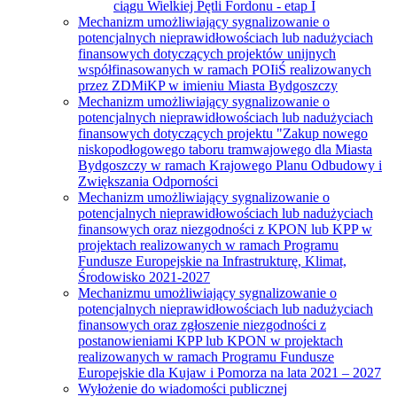
ciągu Wielkiej Pętli Fordonu - etap I
Mechanizm umożliwiający sygnalizowanie o
potencjalnych nieprawidłowościach lub nadużyciach
finansowych dotyczących projektów unijnych
współfinasowanych w ramach POIiŚ realizowanych
przez ZDMiKP w imieniu Miasta Bydgoszczy
Mechanizm umożliwiający sygnalizowanie o
potencjalnych nieprawidłowościach lub nadużyciach
finansowych dotyczących projektu "Zakup nowego
niskopodłogowego taboru tramwajowego dla Miasta
Bydgoszczy w ramach Krajowego Planu Odbudowy i
Zwiększania Odporności
Mechanizm umożliwiający sygnalizowanie o
potencjalnych nieprawidłowościach lub nadużyciach
finansowych oraz niezgodności z KPON lub KPP w
projektach realizowanych w ramach Programu
Fundusze Europejskie na Infrastrukturę, Klimat,
Środowisko 2021-2027
Mechanizmu umożliwiający sygnalizowanie o
potencjalnych nieprawidłowościach lub nadużyciach
finansowych oraz zgłoszenie niezgodności z
postanowieniami KPP lub KPON w projektach
realizowanych w ramach Programu Fundusze
Europejskie dla Kujaw i Pomorza na lata 2021 – 2027
Wyłożenie do wiadomości publicznej