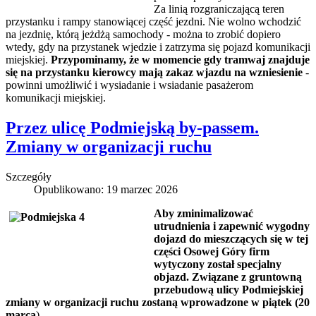
Za linią rozgraniczającą teren
przystanku i rampy stanowiącej część jezdni. Nie wolno wchodzić
na jezdnię, którą jeżdżą samochody - można to zrobić dopiero
wtedy, gdy na przystanek wjedzie i zatrzyma się pojazd komunikacji
miejskiej.
Przypominamy, że w momencie gdy tramwaj znajduje
się na przystanku kierowcy mają zakaz wjazdu na wzniesienie
-
powinni umożliwić i wysiadanie i wsiadanie pasażerom
komunikacji miejskiej.
Przez ulicę Podmiejską by-passem.
Zmiany w organizacji ruchu
Szczegóły
Opublikowano: 19 marzec 2026
Aby zminimalizować
utrudnienia i zapewnić wygodny
dojazd do mieszczących się w tej
części Osowej Góry firm
wytyczony został specjalny
objazd. Związane z gruntowną
przebudową ulicy Podmiejskiej
zmiany w organizacji ruchu zostaną wprowadzone w piątek (20
marca
).