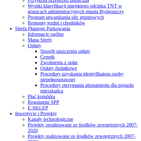
Przyjazna przestrzeń publiczna
Wyniki klasyfikacji miejskiego odcinka TNT w
granicach administracyjnych miasta Bydgoszczy
Program utwardzania ulic gruntowych
Remonty jezdni i chodników
Strefa Płatnego Parkowania
Informacje ogólne
Mapa Strefy
Opłaty
Sposób uiszczenia opłaty
Cennik
Zwolnienia z opłat
Opłaty dodatkowe
Procedury uzyskania identyfikatora osoby
niepełnosprawnej
Procedury otrzymania abonamentu dla pojazdu
mieszkańca
Płać komórką
Regulamin SPP
E-SKLEP
Inwestycje i Projekty
Kanały technologiczne
Projekty zrealizowane ze środków zewnętrznych 2007-
2020
Projekty realizowane ze środków zewnętrznych 2007-