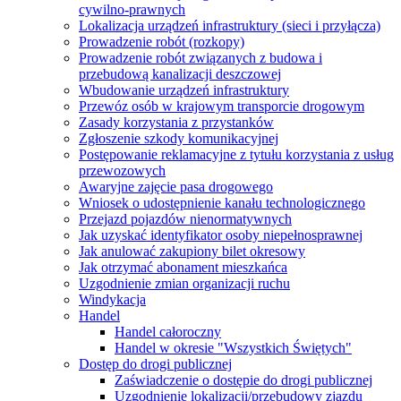
cywilno-prawnych
Lokalizacja urządzeń infrastruktury (sieci i przyłącza)
Prowadzenie robót (rozkopy)
Prowadzenie robót związanych z budowa i
przebudową kanalizacji deszczowej
Wbudowanie urządzeń infrastruktury
Przewóz osób w krajowym transporcie drogowym
Zasady korzystania z przystanków
Zgłoszenie szkody komunikacyjnej
Postępowanie reklamacyjne z tytułu korzystania z usług
przewozowych
Awaryjne zajęcie pasa drogowego
Wniosek o udostępnienie kanału technologicznego
Przejazd pojazdów nienormatywnych
Jak uzyskać identyfikator osoby niepełnosprawnej
Jak anulować zakupiony bilet okresowy
Jak otrzymać abonament mieszkańca
Uzgodnienie zmian organizacji ruchu
Windykacja
Handel
Handel całoroczny
Handel w okresie "Wszystkich Świętych"
Dostęp do drogi publicznej
Zaświadczenie o dostępie do drogi publicznej
Uzgodnienie lokalizacji/przebudowy zjazdu