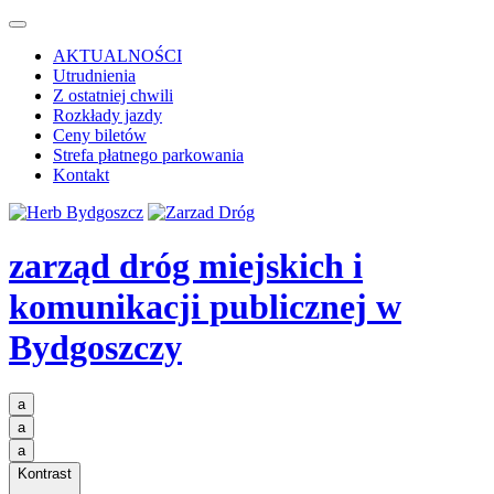
AKTUALNOŚCI
Utrudnienia
Z ostatniej chwili
Rozkłady jazdy
Ceny biletów
Strefa płatnego parkowania
Kontakt
zarząd dróg miejskich i
komunikacji publicznej
w
Bydgoszczy
a
a
a
Kontrast