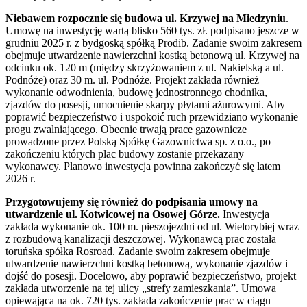
Niebawem rozpocznie się budowa ul. Krzywej na Miedzyniu
.
Umowę na inwestycję wartą blisko 560 tys. zł. podpisano jeszcze w
grudniu 2025 r. z bydgoską spółką Prodib. Zadanie swoim zakresem
obejmuje utwardzenie nawierzchni kostką betonową ul. Krzywej na
odcinku ok. 120 m (między skrzyżowaniem z ul. Nakielską a ul.
Podnóże) oraz 30 m. ul. Podnóże. Projekt zakłada również
wykonanie odwodnienia, budowę jednostronnego chodnika,
zjazdów do posesji, umocnienie skarpy płytami ażurowymi. Aby
poprawić bezpieczeństwo i uspokoić ruch przewidziano wykonanie
progu zwalniającego. Obecnie trwają prace gazownicze
prowadzone przez Polską Spółkę Gazownictwa sp. z o.o., po
zakończeniu których plac budowy zostanie przekazany
wykonawcy. Planowo inwestycja powinna zakończyć się latem
2026 r.
Przygotowujemy się również do podpisania umowy na
utwardzenie ul. Kotwicowej na Osowej Górze.
Inwestycja
zakłada wykonanie ok. 100 m. pieszojezdni od ul. Wielorybiej wraz
z rozbudową kanalizacji deszczowej. Wykonawcą prac została
toruńska spółka Rosroad. Zadanie swoim zakresem obejmuje
utwardzenie nawierzchni kostką betonową, wykonanie zjazdów i
dojść do posesji. Docelowo, aby poprawić bezpieczeństwo, projekt
zakłada utworzenie na tej ulicy „strefy zamieszkania”. Umowa
opiewająca na ok. 720 tys. zakłada zakończenie prac w ciągu