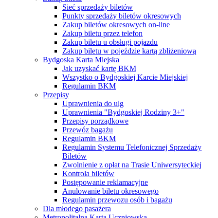
Sieć sprzedaży biletów
Punkty sprzedaży biletów okresowych
Zakup biletów okresowych on-line
Zakup biletu przez telefon
Zakup biletu u obsługi pojazdu
Zakup biletu w pojeździe kartą zbliżeniową
Bydgoska Karta Miejska
Jak uzyskać kartę BKM
Wszystko o Bydgoskiej Karcie Miejskiej
Regulamin BKM
Przepisy
Uprawnienia do ulg
Uprawnienia "Bydgoskiej Rodziny 3+"
Przepisy porządkowe
Przewóz bagażu
Regulamin BKM
Regulamin Systemu Telefonicznej Sprzedaży
Biletów
Zwolnienie z opłat na Trasie Uniwersyteckiej
Kontrola biletów
Postępowanie reklamacyjne
Anulowanie biletu okresowego
Regulamin przewozu osób i bagażu
Dla młodego pasażera
Metropolitalna Karta Uczniowska