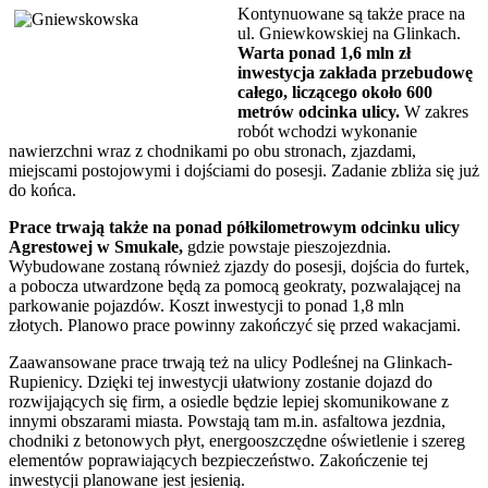
Kontynuowane są także prace na
ul. Gniewkowskiej na Glinkach.
Warta ponad 1,6 mln zł
inwestycja zakłada przebudowę
całego, liczącego około 600
metrów odcinka ulicy.
W zakres
robót wchodzi wykonanie
nawierzchni wraz z chodnikami po obu stronach, zjazdami,
miejscami postojowymi i dojściami do posesji. Zadanie zbliża się już
do końca.
Prace trwają także na ponad półkilometrowym odcinku ulicy
Agrestowej w Smukale,
gdzie powstaje pieszojezdnia.
Wybudowane zostaną również zjazdy do posesji, dojścia do furtek,
a pobocza utwardzone będą za pomocą geokraty, pozwalającej na
parkowanie pojazdów. Koszt inwestycji to ponad 1,8 mln
złotych. Planowo prace powinny zakończyć się przed wakacjami.
Zaawansowane prace trwają też na ulicy Podleśnej na Glinkach-
Rupienicy. Dzięki tej inwestycji ułatwiony zostanie dojazd do
rozwijających się firm, a osiedle będzie lepiej skomunikowane z
innymi obszarami miasta. Powstają tam m.in. asfaltowa jezdnia,
chodniki z betonowych płyt, energooszczędne oświetlenie i szereg
elementów poprawiających bezpieczeństwo. Zakończenie tej
inwestycji planowane jest jesienią.