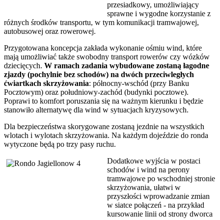
przesiadkowy, umożliwiający
sprawne i wygodne korzystanie z
różnych środków transportu, w tym komunikacji tramwajowej,
autobusowej oraz rowerowej.
Przygotowana koncepcja zakłada wykonanie ośmiu wind, które
mają umożliwiać także swobodny transport rowerów czy wózków
dziecięcych.
W ramach zadania wybudowane zostaną łagodne
zjazdy (pochylnie bez schodów) na dwóch przeciwległych
ćwiartkach skrzyżowania
: północny-wschód (przy Banku
Pocztowym) oraz południowy-zachód (budynki pocztowe).
Poprawi to komfort poruszania się na ważnym kierunku i będzie
stanowiło alternatywę dla wind w sytuacjach kryzysowych.
Dla bezpieczeństwa skorygowane zostaną jezdnie na wszystkich
wlotach i wylotach skrzyżowania. Na każdym dojeździe do ronda
wytyczone będą po trzy pasy ruchu.
Dodatkowe wyjścia w postaci
schodów i wind na perony
tramwajowe po wschodniej stronie
skrzyżowania, ułatwi w
przyszłości wprowadzanie zmian
w siatce połączeń - na przykład
kursowanie linii od strony dworca