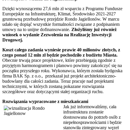
Dzięki wynoszącemu 27,6 mln zł wsparciu z Programu Fundusze
Europejskie na Infrastrukturę, Klimat, Środowisko 2021-2027
gruntowną przebudowę przejdzie Rondo Jagiellonów. W marcu
udało się dopiąć wszystkie formalności związane z podpisaniem
umowy na to unijne dofinansowanie.
Złożyliśmy już również
wniosek o wydanie Zezwolenia na Realizację Inwestycji
Drogowej.
Koszt całego zadania wyniesie prawie 40 milionów złotych, z
czego ponad 12 mln zł będzie pochodziło z budżetu Miasta.
Obecnie trwają prace projektowe, które przebiegają zgodnie z
przyjętym harmonogramem i planowo powinny zakończyć się na
początku przyszłego roku. Wykonawca, którym została bydgoska
firma BAK Sp. z o.o., przekazał już projekt architektoniczno-
budowlany dla całości zadania. Teraz pracuje nad projektami
technicznymi, w których zostaną pokazane rozwiązania
szczegółowe oraz dotyczącymi stałej organizacji ruchu.
Rozwiązania wypracowane z mieszkańcami
Jak już informowaliśmy, cała
infrastruktura zostanie
dostosowana do potrzeb osób z
niepełnosprawnościami i będzie
stanowiła zintegrowany węzeł