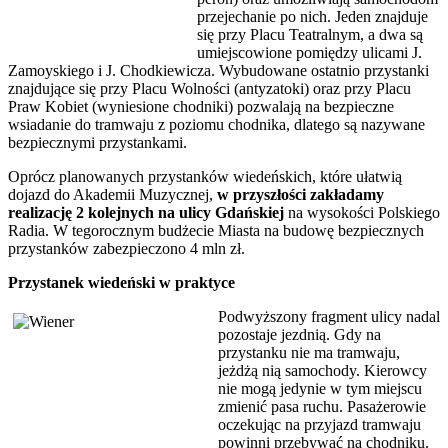
przejechanie po nich. Jeden znajduje
się przy Placu Teatralnym, a dwa są
umiejscowione pomiędzy ulicami J.
Zamoyskiego i J. Chodkiewicza. Wybudowane ostatnio przystanki
znajdujące się przy Placu Wolności (antyzatoki) oraz przy Placu
Praw Kobiet (wyniesione chodniki) pozwalają na bezpieczne
wsiadanie do tramwaju z poziomu chodnika, dlatego są nazywane
bezpiecznymi przystankami.
Oprócz planowanych przystanków wiedeńskich, które ułatwią
dojazd do Akademii Muzycznej,
w przyszłości zakładamy
realizację 2 kolejnych na ulicy Gdańskiej
na wysokości Polskiego
Radia. W tegorocznym budżecie Miasta na budowę bezpiecznych
przystanków zabezpieczono 4 mln zł.
Przystanek wiedeński w praktyce
Podwyższony fragment ulicy nadal
pozostaje jezdnią. Gdy na
przystanku nie ma tramwaju,
jeżdżą nią samochody. Kierowcy
nie mogą jedynie w tym miejscu
zmienić pasa ruchu. Pasażerowie
oczekując na przyjazd tramwaju
powinni przebywać na chodniku.