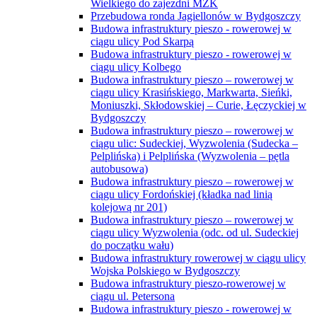
Wielkiego do zajezdni MZK
Przebudowa ronda Jagiellonów w Bydgoszczy
Budowa infrastruktury pieszo - rowerowej w
ciągu ulicy Pod Skarpą
Budowa infrastruktury pieszo - rowerowej w
ciągu ulicy Kolbego
Budowa infrastruktury pieszo – rowerowej w
ciągu ulicy Krasińskiego, Markwarta, Sieńki,
Moniuszki, Skłodowskiej – Curie, Łęczyckiej w
Bydgoszczy
Budowa infrastruktury pieszo – rowerowej w
ciągu ulic: Sudeckiej, Wyzwolenia (Sudecka –
Pelplińska) i Pelplińska (Wyzwolenia – pętla
autobusowa)
Budowa infrastruktury pieszo – rowerowej w
ciągu ulicy Fordońskiej (kładka nad linią
kolejową nr 201)
Budowa infrastruktury pieszo – rowerowej w
ciągu ulicy Wyzwolenia (odc. od ul. Sudeckiej
do początku wału)
Budowa infrastruktury rowerowej w ciągu ulicy
Wojska Polskiego w Bydgoszczy
Budowa infrastruktury pieszo-rowerowej w
ciągu ul. Petersona
Budowa infrastruktury pieszo - rowerowej w