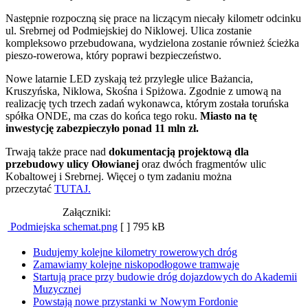
Następnie rozpoczną się prace na liczącym niecały kilometr odcinku
ul. Srebrnej od Podmiejskiej do Niklowej. Ulica zostanie
kompleksowo przebudowana, wydzielona zostanie również ścieżka
pieszo-rowerowa, który poprawi bezpieczeństwo.
Nowe latarnie LED zyskają też przyległe ulice Bażancia,
Kruszyńska, Niklowa, Skośna i Spiżowa. Zgodnie z umową na
realizację tych trzech zadań wykonawca, którym została toruńska
spółka ONDE, ma czas do końca tego roku.
Miasto na tę
inwestycję zabezpieczyło ponad 11 mln zł.
Trwają także prace nad
dokumentacją projektową dla
przebudowy ulicy Ołowianej
oraz dwóch fragmentów ulic
Kobaltowej i Srebrnej. Więcej o tym zadaniu można
przeczytać
TUTAJ.
Załączniki:
Podmiejska schemat.png
[ ]
795 kB
Budujemy kolejne kilometry rowerowych dróg
Zamawiamy kolejne niskopodłogowe tramwaje
Startują prace przy budowie dróg dojazdowych do Akademii
Muzycznej
Powstają nowe przystanki w Nowym Fordonie