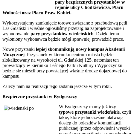
pary bezpiecznych przystanków w
rejonie ulicy Chodkiewicza, Placu
Wolności oraz Placu Praw Kobiet.
Wykorzystujemy zamknięcie torowe związane z przebudową pętli
Las Gdański i właśnie ogłosiliśmy przetarg na zaprojektowanie i
wybudowanie
pary przystanków wiedeńskich
. Dzięki temu
wyłoniony wykonawca będzie mógł sprawniej prowadzić prace.
Nowe przystanki
lepiej skomunikują nowy kampus Akademii
Muzycznej
. Przystanek w kierunku centrum miasta będzie
zlokalizowany na wysokości ul. Gdańskiej 125, natomiast ten
prowadzący w kierunku Leśnego Parku Kultury i Wypoczynku
będzie się mieścił przy powstającej właśnie drodze dojazdowej do
kampusu.
Zależy nam na realizacji tego zadania jeszcze w tym roku.
Bezpieczne przystanki w Bydgoszczy
W Bydgoszczy mamy już trzy
typowe przystanki wiedeńskie
, czyli
takie, które jednocześnie ułatwiają
dostęp do pojazdów komunikacji
publicznej (przez odpowiedni wysoki
peron) oraz umożliwiają samochodom