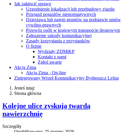
Jak załatwić sprawę
Uzgodnienie lokalizacji lub przebudowy zjazdu
Przejazd pojazdów nienormatywnych
Dzierżawa lub najem gruntów na podstawie umów
cywilno-prawnych
Przewóz osób w krajowym transporcie drogowym
Zgłoszenie szkody komunikacyjnej
Zasady korzystania z przystanków
O firmie
Wydziały ZDMiKP
Kontakt z nami
Zgłoś awarię
Akcja Zima
Akcja Zima - On-line
Zintegrowany Węzeł Komunikacyjny Bydgoszcz Leśna
Jesteś tutaj:
Strona główna
Kolejne ulice zyskują twardą
nawierzchnię
Szczegóły
Opublikowano: 25 marzec 2026