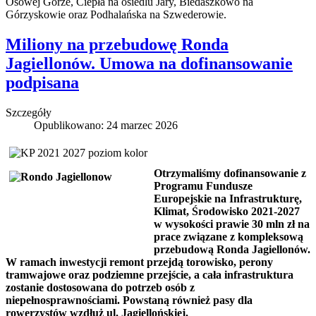
Osowej Górze, Ciepła na osiedlu Jary, Biedaszkowo na
Górzyskowie oraz Podhalańska na Szwederowie.
Miliony na przebudowę Ronda
Jagiellonów. Umowa na dofinansowanie
podpisana
Szczegóły
Opublikowano: 24 marzec 2026
Otrzymaliśmy dofinansowanie z
Programu Fundusze
Europejskie na Infrastrukturę,
Klimat, Środowisko 2021-2027
w wysokości prawie 30 mln zł na
prace związane z kompleksową
przebudową Ronda Jagiellonów.
W ramach inwestycji remont przejdą torowisko, perony
tramwajowe oraz podziemne przejście, a cała infrastruktura
zostanie dostosowana do potrzeb osób z
niepełnosprawnościami. Powstaną również pasy dla
rowerzystów wzdłuż ul. Jagiellońskiej.