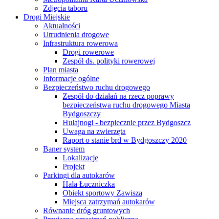
Zdjęcia taboru
Drogi Miejskie
Aktualności
Utrudnienia drogowe
Infrastruktura rowerowa
Drogi rowerowe
Zespół ds. polityki rowerowej
Plan miasta
Informacje ogólne
Bezpieczeństwo ruchu drogowego
Zespół do działań na rzecz poprawy
bezpieczeństwa ruchu drogowego Miasta
Bydgoszczy
Hulajnogi - bezpiecznie przez Bydgoszcz
Uwaga na zwierzęta
Raport o stanie brd w Bydgoszczy 2020
Baner system
Lokalizacje
Projekt
Parkingi dla autokarów
Hala Łuczniczka
Obiekt sportowy Zawisza
Miejsca zatrzymań autokarów
Równanie dróg gruntowych