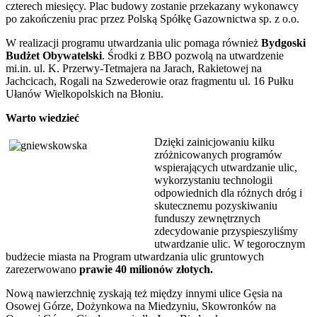
czterech miesięcy. Plac budowy zostanie przekazany wykonawcy
po zakończeniu prac przez Polską Spółkę Gazownictwa sp. z o.o.
W realizacji programu utwardzania ulic pomaga również
Bydgoski
Budżet Obywatelski
. Środki z BBO pozwolą na utwardzenie
mi.in. ul. K. Przerwy-Tetmajera na Jarach, Rakietowej na
Jachcicach, Rogali na Szwederowie oraz fragmentu ul. 16 Pułku
Ułanów Wielkopolskich na Błoniu.
Warto wiedzieć
Dzięki zainicjowaniu kilku
zróżnicowanych programów
wspierających utwardzanie ulic,
wykorzystaniu technologii
odpowiednich dla różnych dróg i
skutecznemu pozyskiwaniu
funduszy zewnętrznych
zdecydowanie przyspieszyliśmy
utwardzanie ulic. W tegorocznym
budżecie miasta na Program utwardzania ulic gruntowych
zarezerwowano
prawie 40 milionów złotych.
Nową nawierzchnię zyskają też między innymi ulice Gęsia na
Osowej Górze, Dożynkowa na Miedzyniu, Skowronków na