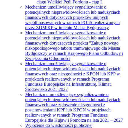
ciągu Wielkiej Pętli Fordonu - etap I
Mechanizm umożliwiający sygnalizowanie o
potencjalnych nieprawidłowościach lub nadużyciach
finansowych dotyczących projektów unijnych
współfinasowanych w ramach POIiŚ realizowanych
przez ZDMiKP w imieniu Miasta Bydgoszczy
Mechanizm umożliwiający sygnalizowanie o
potencjalnych nieprawidłowościach lub nadużyciach
finansowych dotyczących projektu "Zakup nowego
niskopodłogowego taboru tramwajowego dla Miasta
Bydgoszczy w ramach Krajowego Planu Odbudowy i
Zwiększania Odporności
Mechanizm umożliwiający sygnalizowanie o
potencjalnych nieprawidłowościach lub nadużyciach
finansowych oraz niezgodności z KPON lub KPP w
projektach realizowanych w ramach Programu
Fundusze Europejskie na Infrastrukturę, Klimat,
Środowisko 2021-2027
Mechanizmu umożliwiający sygnalizowanie o
potencjalnych nieprawidłowościach lub nadużyciach
finansowych oraz zgłoszenie niezgodności z
postanowieniami KPP lub KPON w projektach
realizowanych w ramach Programu Fundusze
Europejskie dla Kujaw i Pomorza na lata 2021 – 2027
Wyłożenie do wiadomości publicznej