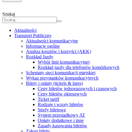
Szukaj
Aktualności
Transport Publiczny
Aktualności komunikacyjne
Informacje ogólne
Analiza kosztów i korzyści (AKK)
Rozkład Jazdy
Wybór linii komunikacyjnej
Rozkład jazdy dla telefonów komórkowych
Schematy sieci komunikacji miejskiej
Wykaz przystanków komunikacyjnych
Bilety i opłaty (tickets & fares)
Ceny biletów jednorazowych i czasowych
Ceny biletów okresowych
Ticket tariff
Rodzaje i wzory biletów
Strefy biletowe
System przesiadkowy AT
Opłaty dodatkowe i inne
Zasady kasowania biletów
Zakup biletu