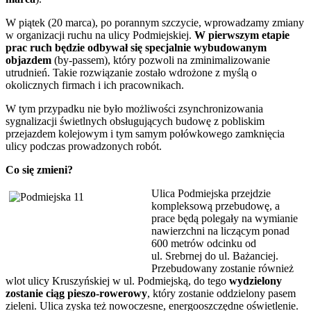
W piątek (20 marca), po porannym szczycie, wprowadzamy zmiany
w organizacji ruchu na ulicy Podmiejskiej.
W pierwszym etapie
prac ruch będzie odbywał się specjalnie wybudowanym
objazdem
(by-passem), który pozwoli na zminimalizowanie
utrudnień. Takie rozwiązanie zostało wdrożone z myślą o
okolicznych firmach i ich pracownikach.
W tym przypadku nie było możliwości zsynchronizowania
sygnalizacji świetlnych obsługujących budowę z pobliskim
przejazdem kolejowym i tym samym połówkowego zamknięcia
ulicy podczas prowadzonych robót.
Co się zmieni?
Ulica Podmiejska przejdzie
kompleksową przebudowę, a
prace będą polegały na wymianie
nawierzchni na liczącym ponad
600 metrów odcinku od
ul. Srebrnej do ul. Bażanciej.
Przebudowany zostanie również
wlot ulicy Kruszyńskiej w ul. Podmiejską, do tego
wydzielony
zostanie ciąg pieszo-rowerowy
, który zostanie oddzielony pasem
zieleni. Ulica zyska też nowoczesne, energooszczędne oświetlenie.