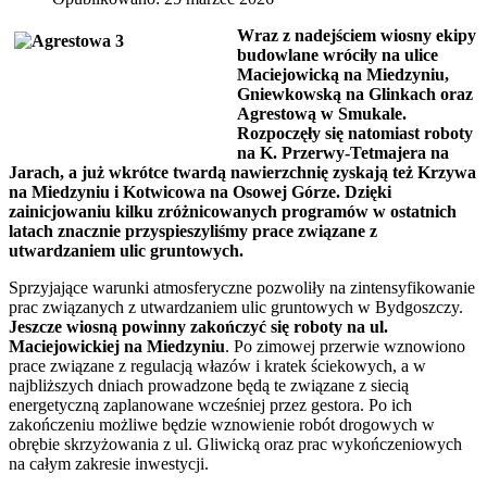
Wraz z nadejściem wiosny ekipy
budowlane wróciły na ulice
Maciejowicką na Miedzyniu,
Gniewkowską na Glinkach oraz
Agrestową w Smukale.
Rozpoczęły się natomiast roboty
na K. Przerwy-Tetmajera na
Jarach, a już wkrótce twardą nawierzchnię zyskają też Krzywa
na Miedzyniu i Kotwicowa na Osowej Górze. Dzięki
zainicjowaniu kilku zróżnicowanych programów w ostatnich
latach znacznie przyspieszyliśmy prace związane z
utwardzaniem ulic gruntowych.
Sprzyjające warunki atmosferyczne pozwoliły na zintensyfikowanie
prac związanych z utwardzaniem ulic gruntowych w Bydgoszczy.
Jeszcze wiosną powinny zakończyć się roboty na ul.
Maciejowickiej na Miedzyniu
. Po zimowej przerwie wznowiono
prace związane z regulacją włazów i kratek ściekowych, a w
najbliższych dniach prowadzone będą te związane z siecią
energetyczną zaplanowane wcześniej przez gestora. Po ich
zakończeniu możliwe będzie wznowienie robót drogowych w
obrębie skrzyżowania z ul. Gliwicką oraz prac wykończeniowych
na całym zakresie inwestycji.