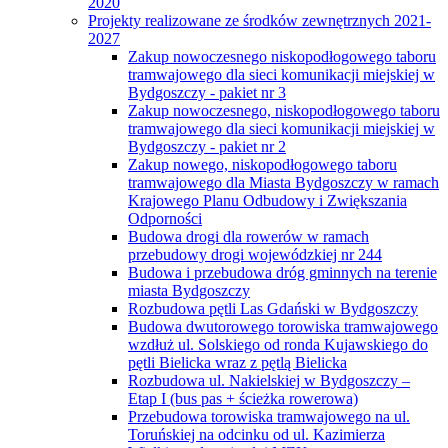
2020
Projekty realizowane ze środków zewnętrznych 2021-
2027
Zakup nowoczesnego niskopodłogowego taboru
tramwajowego dla sieci komunikacji miejskiej w
Bydgoszczy - pakiet nr 3
Zakup nowoczesnego, niskopodłogowego taboru
tramwajowego dla sieci komunikacji miejskiej w
Bydgoszczy - pakiet nr 2
Zakup nowego, niskopodłogowego taboru
tramwajowego dla Miasta Bydgoszczy w ramach
Krajowego Planu Odbudowy i Zwiększania
Odporności
Budowa drogi dla rowerów w ramach
przebudowy drogi wojewódzkiej nr 244
Budowa i przebudowa dróg gminnych na terenie
miasta Bydgoszczy
Rozbudowa pętli Las Gdański w Bydgoszczy
Budowa dwutorowego torowiska tramwajowego
wzdłuż ul. Solskiego od ronda Kujawskiego do
pętli Bielicka wraz z pętlą Bielicka
Rozbudowa ul. Nakielskiej w Bydgoszczy –
Etap I (bus pas + ścieżka rowerowa)
Przebudowa torowiska tramwajowego na ul.
Toruńskiej na odcinku od ul. Kazimierza