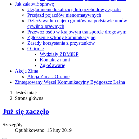
Jak załatwić sprawę
Uzgodnienie lokalizacji lub przebudowy zjazdu
Przejazd pojazdów nienormatywnych
Dzierżawa lub najem gruntów na podstawie umów
cywilno-prawnych
Przewóz osób w krajowym transporcie drogowym
Zgłoszenie szkody komunikacyjnej
Zasady korzystania z przystanków
O firmie
Wydziały ZDMiKP
Kontakt z nami
Zgłoś awarię
Akcja Zima
Akcja Zima - On-line
Zintegrowany Węzeł Komunikacyjny Bydgoszcz Leśna
Jesteś tutaj:
Strona główna
Już się zaczęło
Szczegóły
Opublikowano: 15 luty 2019