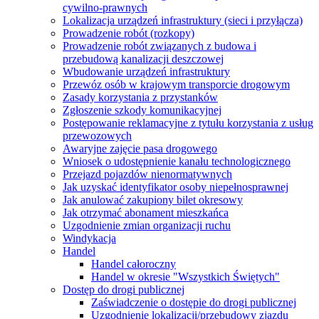
cywilno-prawnych
Lokalizacja urządzeń infrastruktury (sieci i przyłącza)
Prowadzenie robót (rozkopy)
Prowadzenie robót związanych z budowa i
przebudową kanalizacji deszczowej
Wbudowanie urządzeń infrastruktury
Przewóz osób w krajowym transporcie drogowym
Zasady korzystania z przystanków
Zgłoszenie szkody komunikacyjnej
Postępowanie reklamacyjne z tytułu korzystania z usług
przewozowych
Awaryjne zajęcie pasa drogowego
Wniosek o udostępnienie kanału technologicznego
Przejazd pojazdów nienormatywnych
Jak uzyskać identyfikator osoby niepełnosprawnej
Jak anulować zakupiony bilet okresowy
Jak otrzymać abonament mieszkańca
Uzgodnienie zmian organizacji ruchu
Windykacja
Handel
Handel całoroczny
Handel w okresie "Wszystkich Świętych"
Dostęp do drogi publicznej
Zaświadczenie o dostępie do drogi publicznej
Uzgodnienie lokalizacji/przebudowy zjazdu