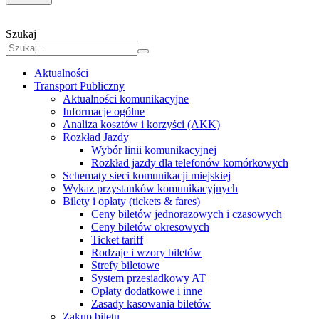
Szukaj
Aktualności
Transport Publiczny
Aktualności komunikacyjne
Informacje ogólne
Analiza kosztów i korzyści (AKK)
Rozkład Jazdy
Wybór linii komunikacyjnej
Rozkład jazdy dla telefonów komórkowych
Schematy sieci komunikacji miejskiej
Wykaz przystanków komunikacyjnych
Bilety i opłaty (tickets & fares)
Ceny biletów jednorazowych i czasowych
Ceny biletów okresowych
Ticket tariff
Rodzaje i wzory biletów
Strefy biletowe
System przesiadkowy AT
Opłaty dodatkowe i inne
Zasady kasowania biletów
Zakup biletu