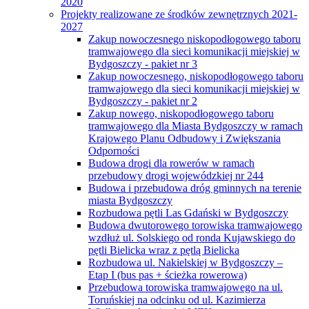
2020
Projekty realizowane ze środków zewnętrznych 2021-
2027
Zakup nowoczesnego niskopodłogowego taboru
tramwajowego dla sieci komunikacji miejskiej w
Bydgoszczy - pakiet nr 3
Zakup nowoczesnego, niskopodłogowego taboru
tramwajowego dla sieci komunikacji miejskiej w
Bydgoszczy - pakiet nr 2
Zakup nowego, niskopodłogowego taboru
tramwajowego dla Miasta Bydgoszczy w ramach
Krajowego Planu Odbudowy i Zwiększania
Odporności
Budowa drogi dla rowerów w ramach
przebudowy drogi wojewódzkiej nr 244
Budowa i przebudowa dróg gminnych na terenie
miasta Bydgoszczy
Rozbudowa pętli Las Gdański w Bydgoszczy
Budowa dwutorowego torowiska tramwajowego
wzdłuż ul. Solskiego od ronda Kujawskiego do
pętli Bielicka wraz z pętlą Bielicka
Rozbudowa ul. Nakielskiej w Bydgoszczy –
Etap I (bus pas + ścieżka rowerowa)
Przebudowa torowiska tramwajowego na ul.
Toruńskiej na odcinku od ul. Kazimierza