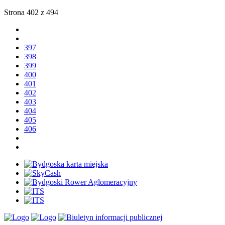
Strona 402 z 494
397
398
399
400
401
402
403
404
405
406