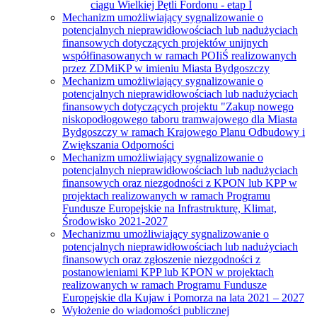
ciągu Wielkiej Pętli Fordonu - etap I
Mechanizm umożliwiający sygnalizowanie o
potencjalnych nieprawidłowościach lub nadużyciach
finansowych dotyczących projektów unijnych
współfinasowanych w ramach POIiŚ realizowanych
przez ZDMiKP w imieniu Miasta Bydgoszczy
Mechanizm umożliwiający sygnalizowanie o
potencjalnych nieprawidłowościach lub nadużyciach
finansowych dotyczących projektu "Zakup nowego
niskopodłogowego taboru tramwajowego dla Miasta
Bydgoszczy w ramach Krajowego Planu Odbudowy i
Zwiększania Odporności
Mechanizm umożliwiający sygnalizowanie o
potencjalnych nieprawidłowościach lub nadużyciach
finansowych oraz niezgodności z KPON lub KPP w
projektach realizowanych w ramach Programu
Fundusze Europejskie na Infrastrukturę, Klimat,
Środowisko 2021-2027
Mechanizmu umożliwiający sygnalizowanie o
potencjalnych nieprawidłowościach lub nadużyciach
finansowych oraz zgłoszenie niezgodności z
postanowieniami KPP lub KPON w projektach
realizowanych w ramach Programu Fundusze
Europejskie dla Kujaw i Pomorza na lata 2021 – 2027
Wyłożenie do wiadomości publicznej