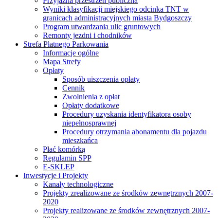
Przyjazna przestrzeń publiczna
Wyniki klasyfikacji miejskiego odcinka TNT w
granicach administracyjnych miasta Bydgoszczy
Program utwardzania ulic gruntowych
Remonty jezdni i chodników
Strefa Płatnego Parkowania
Informacje ogólne
Mapa Strefy
Opłaty
Sposób uiszczenia opłaty
Cennik
Zwolnienia z opłat
Opłaty dodatkowe
Procedury uzyskania identyfikatora osoby
niepełnosprawnej
Procedury otrzymania abonamentu dla pojazdu
mieszkańca
Płać komórką
Regulamin SPP
E-SKLEP
Inwestycje i Projekty
Kanały technologiczne
Projekty zrealizowane ze środków zewnętrznych 2007-
2020
Projekty realizowane ze środków zewnętrznych 2007-