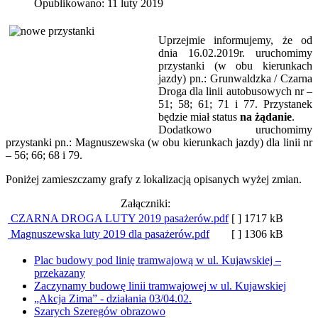
Opublikowano: 11 luty 2019
Uprzejmie informujemy, że od
dnia 16.02.2019r. uruchomimy
przystanki (w obu kierunkach
jazdy) pn.: Grunwaldzka / Czarna
Droga dla linii autobusowych nr –
51; 58; 61; 71 i 77. Przystanek
będzie miał status
na żądanie
.
Dodatkowo uruchomimy
przystanki pn.: Magnuszewska (w obu kierunkach jazdy) dla linii nr
– 56; 66; 68 i 79.
Poniżej zamieszczamy grafy z lokalizacją opisanych wyżej zmian.
Załączniki:
CZARNA DROGA LUTY 2019 pasażerów.pdf
[ ]
1717 kB
Magnuszewska luty 2019 dla pasażerów.pdf
[ ]
1306 kB
Plac budowy pod linię tramwajową w ul. Kujawskiej –
przekazany
Zaczynamy budowę linii tramwajowej w ul. Kujawskiej
„Akcja Zima” - działania 03/04.02.
Szarych Szeregów obrazowo