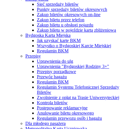
Sieć sprzedaży biletów
Punkty sprzedaży biletów okresowych
Zakup biletów okresowych on-line
Zakup biletu przez telefon
Zakup biletu u obsługi pojazdu
Zakup biletu w pojeździe kartą zbliżeniową
Bydgoska Karta Miejska
Jak uzyskać kartę BKM
Wszystko o Bydgoskiej Karcie Miejskiej
Regulamin BKM
Przepisy
Uprawnienia do ulg
Uprawnienia "Bydgoskiej Rodziny 3+"
Przepisy porządkowe
Przewóz bagażu
Regulamin BKM
Regulamin Systemu Telefonicznej Sprzedaży
Biletów
Zwolnienie z opłat na Trasie Uniwersyteckiej
Kontrola biletów
Postępowanie reklamacyjne
Anulowanie biletu okresowego
Regulamin przewozu osób i bagażu
Dla młodego pasażera
Metropolitalna Karta Uczniowska