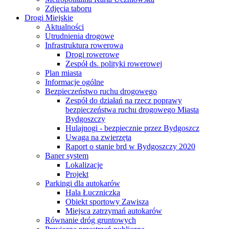
Zdjęcia taboru
Drogi Miejskie
Aktualności
Utrudnienia drogowe
Infrastruktura rowerowa
Drogi rowerowe
Zespół ds. polityki rowerowej
Plan miasta
Informacje ogólne
Bezpieczeństwo ruchu drogowego
Zespół do działań na rzecz poprawy
bezpieczeństwa ruchu drogowego Miasta
Bydgoszczy
Hulajnogi - bezpiecznie przez Bydgoszcz
Uwaga na zwierzęta
Raport o stanie brd w Bydgoszczy 2020
Baner system
Lokalizacje
Projekt
Parkingi dla autokarów
Hala Łuczniczka
Obiekt sportowy Zawisza
Miejsca zatrzymań autokarów
Równanie dróg gruntowych