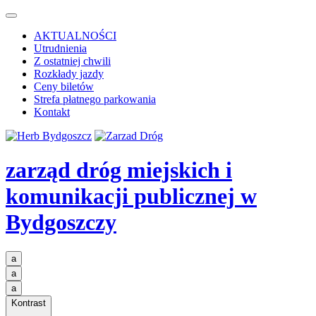
AKTUALNOŚCI
Utrudnienia
Z ostatniej chwili
Rozkłady jazdy
Ceny biletów
Strefa płatnego parkowania
Kontakt
zarząd dróg miejskich i
komunikacji publicznej
w
Bydgoszczy
a
a
a
Kontrast