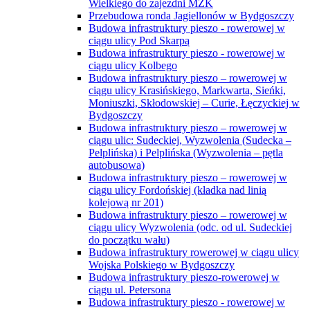
Wielkiego do zajezdni MZK
Przebudowa ronda Jagiellonów w Bydgoszczy
Budowa infrastruktury pieszo - rowerowej w
ciągu ulicy Pod Skarpą
Budowa infrastruktury pieszo - rowerowej w
ciągu ulicy Kolbego
Budowa infrastruktury pieszo – rowerowej w
ciągu ulicy Krasińskiego, Markwarta, Sieńki,
Moniuszki, Skłodowskiej – Curie, Łęczyckiej w
Bydgoszczy
Budowa infrastruktury pieszo – rowerowej w
ciągu ulic: Sudeckiej, Wyzwolenia (Sudecka –
Pelplińska) i Pelplińska (Wyzwolenia – pętla
autobusowa)
Budowa infrastruktury pieszo – rowerowej w
ciągu ulicy Fordońskiej (kładka nad linią
kolejową nr 201)
Budowa infrastruktury pieszo – rowerowej w
ciągu ulicy Wyzwolenia (odc. od ul. Sudeckiej
do początku wału)
Budowa infrastruktury rowerowej w ciągu ulicy
Wojska Polskiego w Bydgoszczy
Budowa infrastruktury pieszo-rowerowej w
ciągu ul. Petersona
Budowa infrastruktury pieszo - rowerowej w