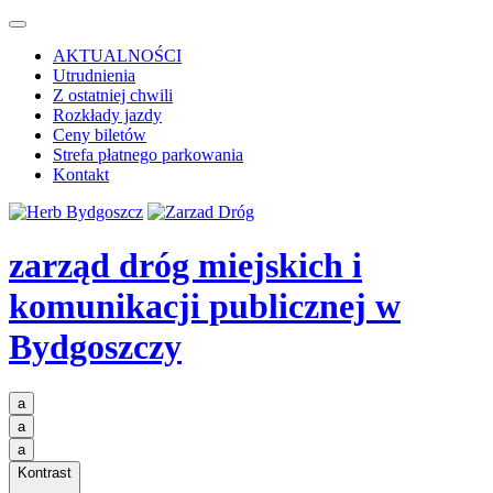
AKTUALNOŚCI
Utrudnienia
Z ostatniej chwili
Rozkłady jazdy
Ceny biletów
Strefa płatnego parkowania
Kontakt
zarząd dróg miejskich i
komunikacji publicznej
w
Bydgoszczy
a
a
a
Kontrast