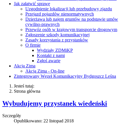
Jak załatwić sprawę
Uzgodnienie lokalizacji lub przebudowy zjazdu
Przejazd pojazdów nienormatywnych
Dzierżawa lub najem gruntów na podstawie umów
cywilno-prawnych
Przewóz osób w krajowym transporcie drogowym
Zgłoszenie szkody komunikacyjnej
Zasady korzystania z przystanków
O firmie
Wydziały ZDMiKP
Kontakt z nami
Zgłoś awarię
Akcja Zima
Akcja Zima - On-line
Zintegrowany Węzeł Komunikacyjny Bydgoszcz Leśna
Jesteś tutaj:
Strona główna
Wybudujemy przystanek wiedeński
Szczegóły
Opublikowano: 22 listopad 2018