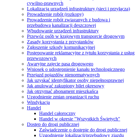
cywilno-prawnych
Lokalizacja urządzeń infrastruktury (sieci i przyłącza)
Prowadzenie robót (rozkopy)
Prowadzenie robót związanych z budowa i
przebudową kanalizacji deszczowej
Wbudowanie urządzeń infrastruktury
Przewóz osób w krajowym transporcie drogowym
Zasady korzystania z przystanków
Zgłoszenie szkody komunikacyjnej
Postępowanie reklamacyjne z tytułu korzystania z usług
przewozowych
Awaryjne zajęcie pasa drogowego
Wniosek o udostępnienie kanału technologicznego
Przejazd pojazdów nienormatywnych
Jak uzyskać identyfikator osoby niepełnosprawnej
Jak anulować zakupiony bilet okresowy
Jak otrzymać abonament mieszkańca
Uzgodnienie zmian organizacji ruchu
Windykacja
Handel
Handel całoroczny
Handel w okresie "Wszystkich Świętych"
Dostęp do drogi publicznej
Zaświadczenie o dostępie do drogi publicznej
Uzgodnienie lokalizacji/przebudowy zjazdu