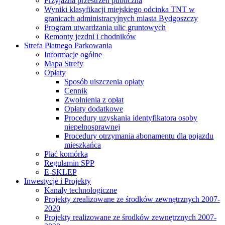
Przyjazna przestrzeń publiczna
Wyniki klasyfikacji miejskiego odcinka TNT w
granicach administracyjnych miasta Bydgoszczy
Program utwardzania ulic gruntowych
Remonty jezdni i chodników
Strefa Płatnego Parkowania
Informacje ogólne
Mapa Strefy
Opłaty
Sposób uiszczenia opłaty
Cennik
Zwolnienia z opłat
Opłaty dodatkowe
Procedury uzyskania identyfikatora osoby
niepełnosprawnej
Procedury otrzymania abonamentu dla pojazdu
mieszkańca
Płać komórką
Regulamin SPP
E-SKLEP
Inwestycje i Projekty
Kanały technologiczne
Projekty zrealizowane ze środków zewnętrznych 2007-
2020
Projekty realizowane ze środków zewnętrznych 2007-