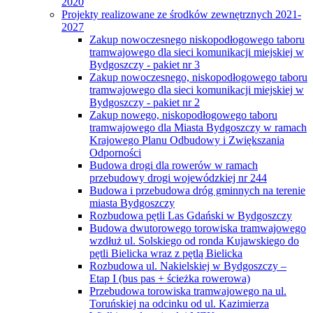
2020
Projekty realizowane ze środków zewnętrznych 2021-
2027
Zakup nowoczesnego niskopodłogowego taboru
tramwajowego dla sieci komunikacji miejskiej w
Bydgoszczy - pakiet nr 3
Zakup nowoczesnego, niskopodłogowego taboru
tramwajowego dla sieci komunikacji miejskiej w
Bydgoszczy - pakiet nr 2
Zakup nowego, niskopodłogowego taboru
tramwajowego dla Miasta Bydgoszczy w ramach
Krajowego Planu Odbudowy i Zwiększania
Odporności
Budowa drogi dla rowerów w ramach
przebudowy drogi wojewódzkiej nr 244
Budowa i przebudowa dróg gminnych na terenie
miasta Bydgoszczy
Rozbudowa pętli Las Gdański w Bydgoszczy
Budowa dwutorowego torowiska tramwajowego
wzdłuż ul. Solskiego od ronda Kujawskiego do
pętli Bielicka wraz z pętlą Bielicka
Rozbudowa ul. Nakielskiej w Bydgoszczy –
Etap I (bus pas + ścieżka rowerowa)
Przebudowa torowiska tramwajowego na ul.
Toruńskiej na odcinku od ul. Kazimierza