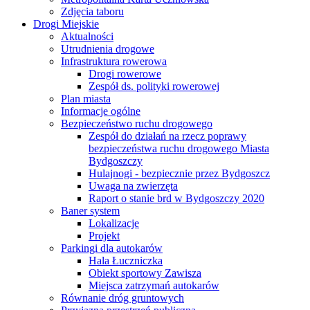
Zdjęcia taboru
Drogi Miejskie
Aktualności
Utrudnienia drogowe
Infrastruktura rowerowa
Drogi rowerowe
Zespół ds. polityki rowerowej
Plan miasta
Informacje ogólne
Bezpieczeństwo ruchu drogowego
Zespół do działań na rzecz poprawy
bezpieczeństwa ruchu drogowego Miasta
Bydgoszczy
Hulajnogi - bezpiecznie przez Bydgoszcz
Uwaga na zwierzęta
Raport o stanie brd w Bydgoszczy 2020
Baner system
Lokalizacje
Projekt
Parkingi dla autokarów
Hala Łuczniczka
Obiekt sportowy Zawisza
Miejsca zatrzymań autokarów
Równanie dróg gruntowych