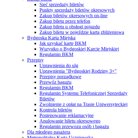
Sieć sprzedaży biletów
Punkty sprzedaży biletów okresowych
Zakup biletów okresowych on-line
Zakup biletu przez telefon
Zakup biletu u obsługi pojazdu
Zakup biletu w pojeździe kartą zbliżeniową
Bydgoska Karta Miejska
Jak uzyskać kartę BKM
Wszystko o Bydgoskiej Karcie Miejskiej
Regulamin BKM
Przepisy
Uprawnienia do ulg
Uprawnienia "Bydgoskiej Rodziny 3+"
Przepisy porządkowe
Przewóz bagażu
Regulamin BKM
Regulamin Systemu Telefonicznej Sprzedaży
Biletów
Zwolnienie z opłat na Trasie Uniwersyteckiej
Kontrola biletów
Postępowanie reklamacyjne
Anulowanie biletu okresowego
Regulamin przewozu osób i bagażu
Dla młodego pasażera
Metropolitalna Karta Uczniowska