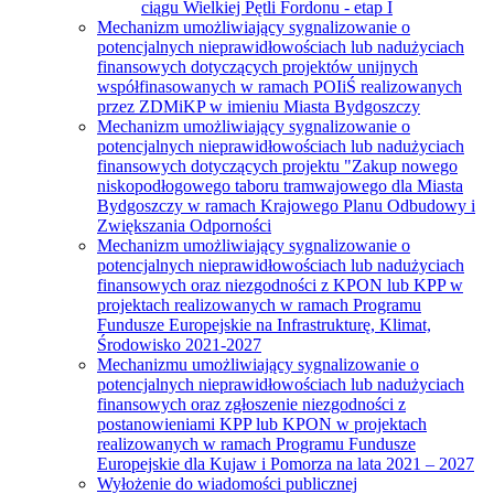
ciągu Wielkiej Pętli Fordonu - etap I
Mechanizm umożliwiający sygnalizowanie o
potencjalnych nieprawidłowościach lub nadużyciach
finansowych dotyczących projektów unijnych
współfinasowanych w ramach POIiŚ realizowanych
przez ZDMiKP w imieniu Miasta Bydgoszczy
Mechanizm umożliwiający sygnalizowanie o
potencjalnych nieprawidłowościach lub nadużyciach
finansowych dotyczących projektu "Zakup nowego
niskopodłogowego taboru tramwajowego dla Miasta
Bydgoszczy w ramach Krajowego Planu Odbudowy i
Zwiększania Odporności
Mechanizm umożliwiający sygnalizowanie o
potencjalnych nieprawidłowościach lub nadużyciach
finansowych oraz niezgodności z KPON lub KPP w
projektach realizowanych w ramach Programu
Fundusze Europejskie na Infrastrukturę, Klimat,
Środowisko 2021-2027
Mechanizmu umożliwiający sygnalizowanie o
potencjalnych nieprawidłowościach lub nadużyciach
finansowych oraz zgłoszenie niezgodności z
postanowieniami KPP lub KPON w projektach
realizowanych w ramach Programu Fundusze
Europejskie dla Kujaw i Pomorza na lata 2021 – 2027
Wyłożenie do wiadomości publicznej