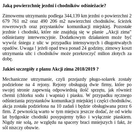
Jaką powierzchnię jezdni i chodników odśnieżacie?
Zimowemu utrzymaniu podlega 344,139 km jezdni o powierzchni 2
679 761 m2 oraz 490 206 m2 nawierzchni chodników, ścieżek
rowerowych oraz przystanków komunikacji miejskiej. Pozostałe
jezdnie i chodniki, które nie znajdują się w planie „Akcji zima"
odśnieżamy interwencyjnie. Dodatkowym działaniem może być
wywóz śniegu z ulic w przypadku intensywnych i długotrwałych
opadów. Uwaga ! jeżeli opad trwa ponad 24 godziny, zimowy koszt
utrzymania ulic i chodników może przekroczyć milion złotych za
dobę.
Jakieś szczegóły z planu Akcji zima 2018/2019 ?
Mechaniczne utrzymanie, czyli przejazdy pługo-solarek zostały
podzielone na 4 rejony. Rejony obsługują dwie firmy, które po
swojej stronie zapewnią odpowiednią ilość sprzętu, jak również
chemii (chlorku sodu i wapnia) i piasku. W przypadku ręcznego
odśnieżania przystanków komunikacji miejskiej i części chodników,
akcja została podzielona na 10 zadań i będzie obsługiwana przez 6
firm. Z pewnością warto w tym miejscu jeszcze dodać, że od wielu
lat bydgoskie chodniki posypujemy tylko i wyłącznie piaskiem.
Nigdy nie solą, ze względu na spacery braci mniejszych i fakt, że
sól niszczy obuwie.