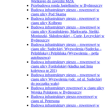
Wielkiego do zajezdni MZK
Przebudowa ronda Jagiellonów w Bydgoszczy
Budowa infrastruktury pieszo - rowerowej w
ciągu ulicy Pod Skarpą
Budowa infrastruktury pieszo - rowerowej w
ciągu ulicy Kolbego
Budowa infrastruktury pieszo – rowerowej w
ciągu ulicy Krasińskiego, Markwarta, Sieńki,
Moniuszki, Skłodowskiej – Curie, Łęczyckiej w
Bydgoszczy
Budowa infrastruktury pieszo – rowerowej w
ciągu ulic: Sudeckiej, Wyzwolenia (Sudecka –
Pelplińska) i Pelplińska (Wyzwolenia – pętla
autobusowa)
Budowa infrastruktury pieszo – rowerowej w
ciągu ulicy Fordońskiej (kładka nad linią
kolejową nr 201)
Budowa infrastruktury pieszo – rowerowej w
ciągu ulicy Wyzwolenia (odc. od ul. Sudeckiej
do początku wału)
Budowa infrastruktury rowerowej w ciągu ulicy
Wojska Polskiego w Bydgoszczy
Budowa infrastruktury pieszo-rowerowej w
ciągu ul. Petersona
Budowa infrastruktury pieszo - rowerowej w