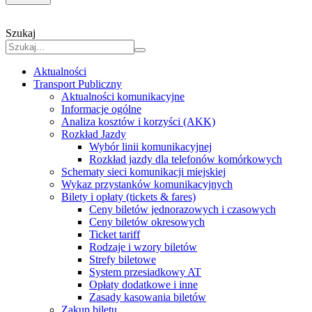
Szukaj
Aktualności
Transport Publiczny
Aktualności komunikacyjne
Informacje ogólne
Analiza kosztów i korzyści (AKK)
Rozkład Jazdy
Wybór linii komunikacyjnej
Rozkład jazdy dla telefonów komórkowych
Schematy sieci komunikacji miejskiej
Wykaz przystanków komunikacyjnych
Bilety i opłaty (tickets & fares)
Ceny biletów jednorazowych i czasowych
Ceny biletów okresowych
Ticket tariff
Rodzaje i wzory biletów
Strefy biletowe
System przesiadkowy AT
Opłaty dodatkowe i inne
Zasady kasowania biletów
Zakup biletu