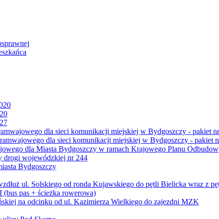
osprawnej
eszkańca
2020
020
027
mwajowego dla sieci komunikacji miejskiej w Bydgoszczy - pakiet nr
amwajowego dla sieci komunikacji miejskiej w Bydgoszczy - pakiet n
jowego dla Miasta Bydgoszczy w ramach Krajowego Planu Odbudowy
 drogi wojewódzkiej nr 244
miasta Bydgoszczy
ż ul. Solskiego od ronda Kujawskiego do pętli Bielicka wraz z pęt
 (bus pas + ścieżka rowerowa)
skiej na odcinku od ul. Kazimierza Wielkiego do zajezdni MZK