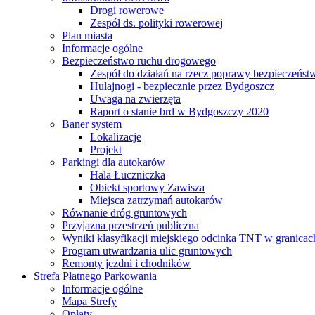
Drogi rowerowe
Zespół ds. polityki rowerowej
Plan miasta
Informacje ogólne
Bezpieczeństwo ruchu drogowego
Zespół do działań na rzecz poprawy bezpieczeńs
Hulajnogi - bezpiecznie przez Bydgoszcz
Uwaga na zwierzęta
Raport o stanie brd w Bydgoszczy 2020
Baner system
Lokalizacje
Projekt
Parkingi dla autokarów
Hala Łuczniczka
Obiekt sportowy Zawisza
Miejsca zatrzymań autokarów
Równanie dróg gruntowych
Przyjazna przestrzeń publiczna
Wyniki klasyfikacji miejskiego odcinka TNT w granicac
Program utwardzania ulic gruntowych
Remonty jezdni i chodników
Strefa Płatnego Parkowania
Informacje ogólne
Mapa Strefy
Opłaty