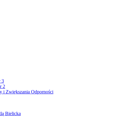
 3
r 2
 i Zwiększania Odporności
lą Bielicka