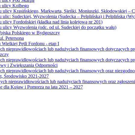
u ulicy Pod Skarpą
u ulicy Kolbego
u ulicy Krasińskiego, Markwarta, Sieńki, Moniuszki, Skłodowskiej – 
 ulic: Sudeckiej, Wyzwolenia (Sudecka – Pelplińska) i Pelplińska (W
 ulicy Fordońskiej (kładka nad linią kolejową nr 201)
 ulicy Wyzwolenia (odc. od ul. Sudeckiej do początku wału)
Wojska Polskiego w Bydgoszczy
l. Petersona
Wielkiej Pętli Fordonu - etap I
ych nieprawidłowościach lub nadużyciach finansowych dotyczących p
szczy
ych nieprawidłowościach lub nadużyciach finansowych dotyczących 
wy i Zwiększania Odporności
ych nieprawidłowościach lub nadużyciach finansowych oraz niezgodn
at, Środowisko 2021-2027
ych nieprawidłowościach lub nadużyciach finansowych oraz zgłosze
 dla Kujaw i Pomorza na lata 2021 – 2027