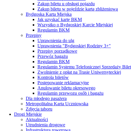
Zakup biletu u obsługi pojazdu
Zakup biletu w pojeździe kartą zbliżeniową
Bydgoska Karta Miejska
Jak uzyskać kartę BKM
Wszystko o Bydgoskiej Karcie Miejskiej
Regulamin BKM
Przepisy
Uprawnienia do ulg
Uprawnienia "Bydgoskiej Rodziny 3+"
Przepisy porządkowe
Przewóz bagażu
Regulamin BKM
Regulamin Systemu Telefonicznej Sprzedaży Bile
Zwolnienie z opłat na Trasie Uniwersyteckiej
Kontrola biletów
Postępowanie reklamacyjne
Anulowanie biletu okresowego
Regulamin przewozu osób i bagażu
Dla młodego pasażera
Metropolitalna Karta Uczniowska
Zdjęcia taboru
Drogi Miejskie
Aktualności
Utrudnienia drogowe
Infrastruktura rowerowa