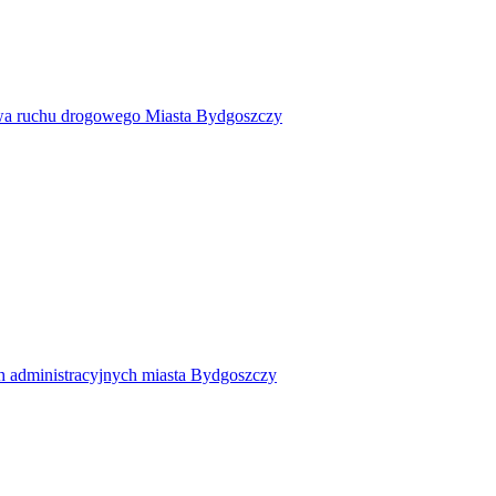
twa ruchu drogowego Miasta Bydgoszczy
h administracyjnych miasta Bydgoszczy