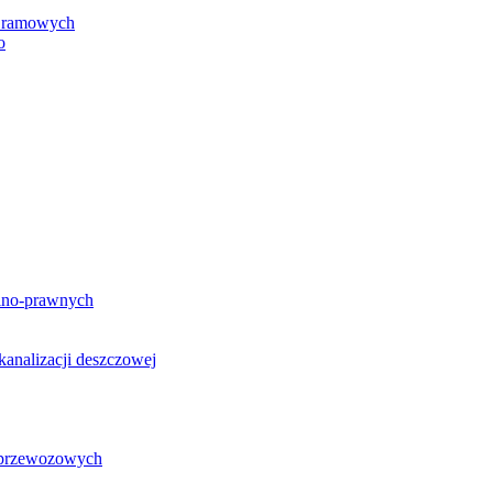
h ramowych
o
lno-prawnych
analizacji deszczowej
g przewozowych