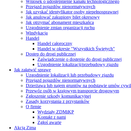
Wniosek o udostępnienie kanału technologicznego
Przejazd pojazdów nienormatywnych
Jak uzyskać identyfikator osoby niepełnosprawnej
Jak anulować zakupiony bilet okresowy
Jak otrzymać abonament mieszkańca
Uzgodnienie zmian organizacji ruchu
Windykacja
Handel
Handel całoroczny
Handel w okresie "Wszystkich Świętych"
Dostęp do drogi publicznej
Zaświadczenie o dostępie do drogi publicznej
Uzgodnienie lokalizacji/przebudowy zjazdu
Jak załatwić sprawę
Uzgodnienie lokalizacji lub przebudowy zjazdu
Przejazd pojazdów nienormatywnych
Dzierżawa lub najem gruntów na podstawie umów cywi
Przewóz osób w krajowym transporcie drogowym
Zgłoszenie szkody komunikacyjnej
Zasady korzystania z przystanków
O firmie
Wydziały ZDMiKP
Kontakt z nami
Zgłoś awarię
Akcja Zima