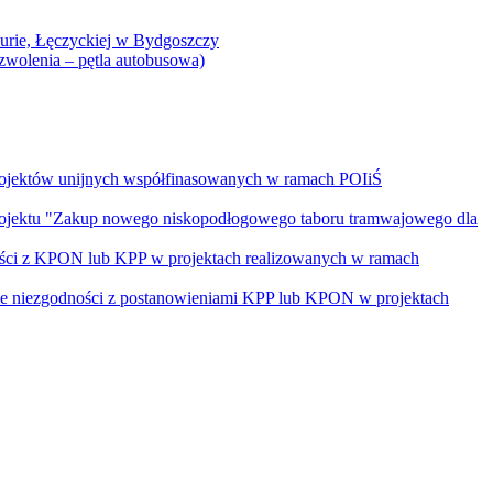
Curie, Łęczyckiej w Bydgoszczy
yzwolenia – pętla autobusowa)
rojektów unijnych współfinasowanych w ramach POIiŚ
projektu "Zakup nowego niskopodłogowego taboru tramwajowego dla
ości z KPON lub KPP w projektach realizowanych w ramach
nie niezgodności z postanowieniami KPP lub KPON w projektach