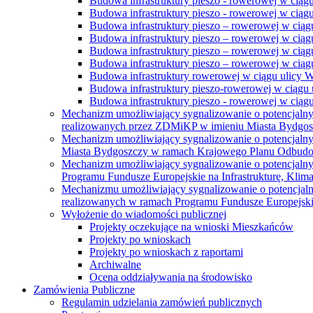
Budowa infrastruktury pieszo - rowerowej w ciąg
Budowa infrastruktury pieszo - rowerowej w ciąg
Budowa infrastruktury pieszo – rowerowej w ciąg
Budowa infrastruktury pieszo – rowerowej w ciągu
Budowa infrastruktury pieszo – rowerowej w ciągu
Budowa infrastruktury pieszo – rowerowej w ciągu
Budowa infrastruktury rowerowej w ciągu ulicy 
Budowa infrastruktury pieszo-rowerowej w ciągu u
Budowa infrastruktury pieszo - rowerowej w ciągu 
Mechanizm umożliwiający sygnalizowanie o potencjaln
realizowanych przez ZDMiKP w imieniu Miasta Bydgo
Mechanizm umożliwiający sygnalizowanie o potencjaln
Miasta Bydgoszczy w ramach Krajowego Planu Odbudo
Mechanizm umożliwiający sygnalizowanie o potencjaln
Programu Fundusze Europejskie na Infrastrukturę, Klim
Mechanizmu umożliwiający sygnalizowanie o potencjaln
realizowanych w ramach Programu Fundusze Europejskie
Wyłożenie do wiadomości publicznej
Projekty oczekujące na wnioski Mieszkańców
Projekty po wnioskach
Projekty po wnioskach z raportami
Archiwalne
Ocena oddziaływania na środowisko
Zamówienia Publiczne
Regulamin udzielania zamówień publicznych