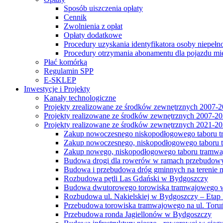
Sposób uiszczenia opłaty
Cennik
Zwolnienia z opłat
Opłaty dodatkowe
Procedury uzyskania identyfikatora osoby niepełn
Procedury otrzymania abonamentu dla pojazdu mi
Płać komórką
Regulamin SPP
E-SKLEP
Inwestycje i Projekty
Kanały technologiczne
Projekty zrealizowane ze środków zewnętrznych 2007-
Projekty realizowane ze środków zewnętrznych 2007-2
Projekty realizowane ze środków zewnętrznych 2021-2
Zakup nowoczesnego niskopodłogowego taboru tra
Zakup nowoczesnego, niskopodłogowego taboru tr
Zakup nowego, niskopodłogowego taboru tramwa
Budowa drogi dla rowerów w ramach przebudowy
Budowa i przebudowa dróg gminnych na terenie 
Rozbudowa pętli Las Gdański w Bydgoszczy
Budowa dwutorowego torowiska tramwajowego wzdłu
Rozbudowa ul. Nakielskiej w Bydgoszczy – Etap I
Przebudowa torowiska tramwajowego na ul. Toruń
Przebudowa ronda Jagiellonów w Bydgoszczy