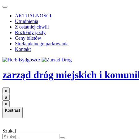
AKTUALNOŚCI
Utrudnienia
Z ostatniej chwili
Rozkłady jazdy
Ceny biletów
Strefa płatnego parkowania
Kontakt
zarząd dróg miejskich i komuni
a
a
a
Kontrast
Szukaj