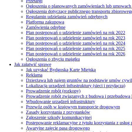
Przetargi
Ogłoszenia o planowanych zamówieniach lub umowac
Ogłoszenia dotyczące publicznego transportu zbioroweg
Regulamin udzielania zamówień odrębnych
Platforma zakupowa
Zamówienia odrębne
Plan postępowań o udzielenie zamówień na rok 2022
Plan postępowań o udzielenie zamówień na rok 2023
Plan postępowań o udzielenie zamówień na rok 2024
Plan postępowań o udzielenie zamówień na rok 2025
Plan postępowań o udzielenie zamówień na rok 2026
Ogłoszenia o zbyciu majątku
Jak załatwić sprawę
Jak uzyskać Bydgoską Kartę Miejską
Reklama
Dzierżawa lub najem gruntów na podstawie umów cywi
Lokalizacja urządzeń infrastruktury (sieci i przyłącza)
Prowadzenie robót (rozkopy)
Prowadzenie robót związanych z budowa i przebudową k
Wbudowanie urządzeń infrastruktury
Przewóz osób w krajowym transporcie drogowym
Zasady korzystania z przystanków
Zgłoszenie szkody komunikacyjnej
Postępowanie reklamacyjne z tytułu korzystania z usłu
Awaryjne zajęcie pasa drogowego