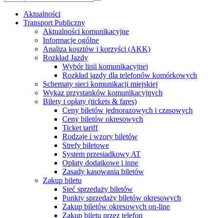
Aktualności
Transport Publiczny
Aktualności komunikacyjne
Informacje ogólne
Analiza kosztów i korzyści (AKK)
Rozkład Jazdy
Wybór linii komunikacyjnej
Rozkład jazdy dla telefonów komórkowych
Schematy sieci komunikacji miejskiej
Wykaz przystanków komunikacyjnych
Bilety i opłaty (tickets & fares)
Ceny biletów jednorazowych i czasowych
Ceny biletów okresowych
Ticket tariff
Rodzaje i wzory biletów
Strefy biletowe
System przesiadkowy AT
Opłaty dodatkowe i inne
Zasady kasowania biletów
Zakup biletu
Sieć sprzedaży biletów
Punkty sprzedaży biletów okresowych
Zakup biletów okresowych on-line
Zakup biletu przez telefon