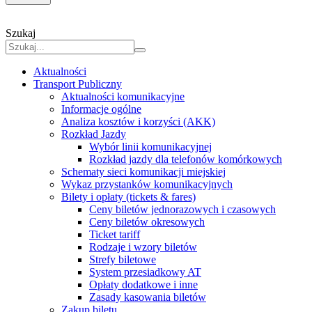
Szukaj
Aktualności
Transport Publiczny
Aktualności komunikacyjne
Informacje ogólne
Analiza kosztów i korzyści (AKK)
Rozkład Jazdy
Wybór linii komunikacyjnej
Rozkład jazdy dla telefonów komórkowych
Schematy sieci komunikacji miejskiej
Wykaz przystanków komunikacyjnych
Bilety i opłaty (tickets & fares)
Ceny biletów jednorazowych i czasowych
Ceny biletów okresowych
Ticket tariff
Rodzaje i wzory biletów
Strefy biletowe
System przesiadkowy AT
Opłaty dodatkowe i inne
Zasady kasowania biletów
Zakup biletu