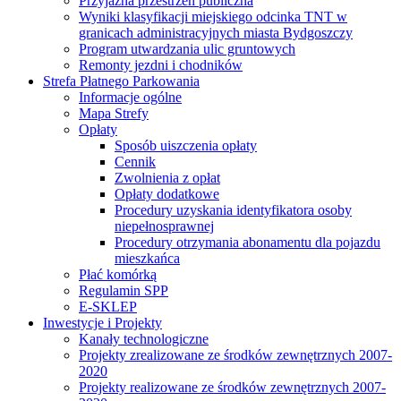
Przyjazna przestrzeń publiczna
Wyniki klasyfikacji miejskiego odcinka TNT w
granicach administracyjnych miasta Bydgoszczy
Program utwardzania ulic gruntowych
Remonty jezdni i chodników
Strefa Płatnego Parkowania
Informacje ogólne
Mapa Strefy
Opłaty
Sposób uiszczenia opłaty
Cennik
Zwolnienia z opłat
Opłaty dodatkowe
Procedury uzyskania identyfikatora osoby
niepełnosprawnej
Procedury otrzymania abonamentu dla pojazdu
mieszkańca
Płać komórką
Regulamin SPP
E-SKLEP
Inwestycje i Projekty
Kanały technologiczne
Projekty zrealizowane ze środków zewnętrznych 2007-
2020
Projekty realizowane ze środków zewnętrznych 2007-