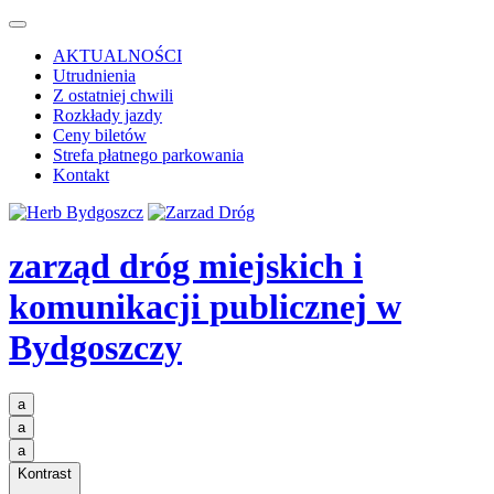
AKTUALNOŚCI
Utrudnienia
Z ostatniej chwili
Rozkłady jazdy
Ceny biletów
Strefa płatnego parkowania
Kontakt
zarząd dróg miejskich i
komunikacji publicznej
w
Bydgoszczy
a
a
a
Kontrast