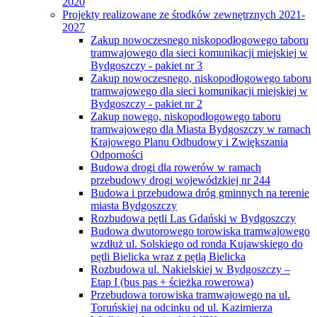
2020
Projekty realizowane ze środków zewnętrznych 2021-
2027
Zakup nowoczesnego niskopodłogowego taboru
tramwajowego dla sieci komunikacji miejskiej w
Bydgoszczy - pakiet nr 3
Zakup nowoczesnego, niskopodłogowego taboru
tramwajowego dla sieci komunikacji miejskiej w
Bydgoszczy - pakiet nr 2
Zakup nowego, niskopodłogowego taboru
tramwajowego dla Miasta Bydgoszczy w ramach
Krajowego Planu Odbudowy i Zwiększania
Odporności
Budowa drogi dla rowerów w ramach
przebudowy drogi wojewódzkiej nr 244
Budowa i przebudowa dróg gminnych na terenie
miasta Bydgoszczy
Rozbudowa pętli Las Gdański w Bydgoszczy
Budowa dwutorowego torowiska tramwajowego
wzdłuż ul. Solskiego od ronda Kujawskiego do
pętli Bielicka wraz z pętlą Bielicka
Rozbudowa ul. Nakielskiej w Bydgoszczy –
Etap I (bus pas + ścieżka rowerowa)
Przebudowa torowiska tramwajowego na ul.
Toruńskiej na odcinku od ul. Kazimierza