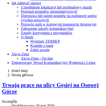
Jak załatwić sprawę
Uzgodnienie lokalizacji lub przebudowy zjazdu
Przejazd pojazdów nienormatywnych
Dzierżawa lub najem gruntów na podstawie umów
cywilno-prawnych
Przewóz osób w krajowym transporcie drogowym
Zgłoszenie szkody komunikacyjnej
Zasady korzystania z przystanków
O firmie
Wydziały ZDMiKP
Kontakt z nami
Zgłoś awarię
Akcja Zima
Akcja Zima - On-line
Zintegrowany Węzeł Komunikacyjny Bydgoszcz Leśna
Jesteś tutaj:
Strona główna
Trwają prace na ulicy Gęsiej na Osowej
Górze
Szczegóły
Opublikowano: 20 maj 2026