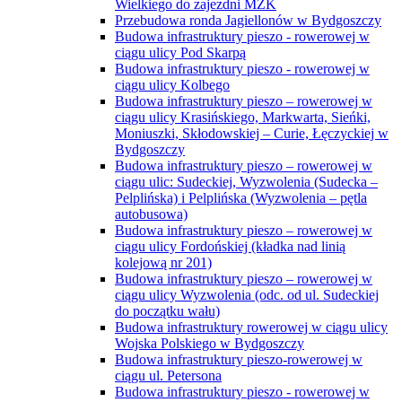
Wielkiego do zajezdni MZK
Przebudowa ronda Jagiellonów w Bydgoszczy
Budowa infrastruktury pieszo - rowerowej w
ciągu ulicy Pod Skarpą
Budowa infrastruktury pieszo - rowerowej w
ciągu ulicy Kolbego
Budowa infrastruktury pieszo – rowerowej w
ciągu ulicy Krasińskiego, Markwarta, Sieńki,
Moniuszki, Skłodowskiej – Curie, Łęczyckiej w
Bydgoszczy
Budowa infrastruktury pieszo – rowerowej w
ciągu ulic: Sudeckiej, Wyzwolenia (Sudecka –
Pelplińska) i Pelplińska (Wyzwolenia – pętla
autobusowa)
Budowa infrastruktury pieszo – rowerowej w
ciągu ulicy Fordońskiej (kładka nad linią
kolejową nr 201)
Budowa infrastruktury pieszo – rowerowej w
ciągu ulicy Wyzwolenia (odc. od ul. Sudeckiej
do początku wału)
Budowa infrastruktury rowerowej w ciągu ulicy
Wojska Polskiego w Bydgoszczy
Budowa infrastruktury pieszo-rowerowej w
ciągu ul. Petersona
Budowa infrastruktury pieszo - rowerowej w