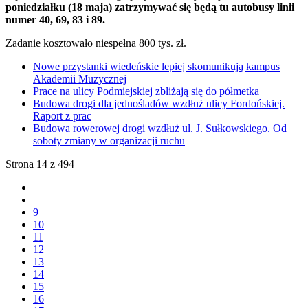
poniedziałku (18 maja) zatrzymywać się będą tu autobusy linii
numer 40, 69, 83 i 89.
Zadanie kosztowało niespełna 800 tys. zł.
Nowe przystanki wiedeńskie lepiej skomunikują kampus
Akademii Muzycznej
Prace na ulicy Podmiejskiej zbliżają się do półmetka
Budowa drogi dla jednośladów wzdłuż ulicy Fordońskiej.
Raport z prac
Budowa rowerowej drogi wzdłuż ul. J. Sułkowskiego. Od
soboty zmiany w organizacji ruchu
Strona 14 z 494
9
10
11
12
13
14
15
16