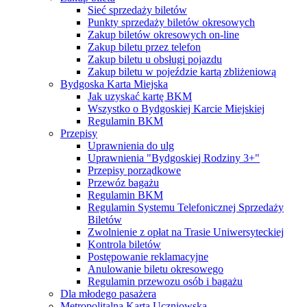
Sieć sprzedaży biletów
Punkty sprzedaży biletów okresowych
Zakup biletów okresowych on-line
Zakup biletu przez telefon
Zakup biletu u obsługi pojazdu
Zakup biletu w pojeździe kartą zbliżeniową
Bydgoska Karta Miejska
Jak uzyskać kartę BKM
Wszystko o Bydgoskiej Karcie Miejskiej
Regulamin BKM
Przepisy
Uprawnienia do ulg
Uprawnienia "Bydgoskiej Rodziny 3+"
Przepisy porządkowe
Przewóz bagażu
Regulamin BKM
Regulamin Systemu Telefonicznej Sprzedaży
Biletów
Zwolnienie z opłat na Trasie Uniwersyteckiej
Kontrola biletów
Postępowanie reklamacyjne
Anulowanie biletu okresowego
Regulamin przewozu osób i bagażu
Dla młodego pasażera
Metropolitalna Karta Uczniowska