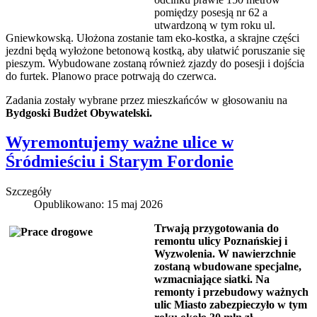
pomiędzy posesją nr 62 a
utwardzoną w tym roku ul.
Gniewkowską. Ułożona zostanie tam eko-kostka, a skrajne części
jezdni będą wyłożone betonową kostką, aby ułatwić poruszanie się
pieszym. Wybudowane zostaną również zjazdy do posesji i dojścia
do furtek. Planowo prace potrwają do czerwca.
Zadania zostały wybrane przez mieszkańców w głosowaniu na
Bydgoski Budżet Obywatelski.
Wyremontujemy ważne ulice w
Śródmieściu i Starym Fordonie
Szczegóły
Opublikowano: 15 maj 2026
Trwają przygotowania do
remontu ulicy Poznańskiej i
Wyzwolenia. W nawierzchnie
zostaną wbudowane specjalne,
wzmacniające siatki. Na
remonty i przebudowy ważnych
ulic Miasto zabezpieczyło w tym