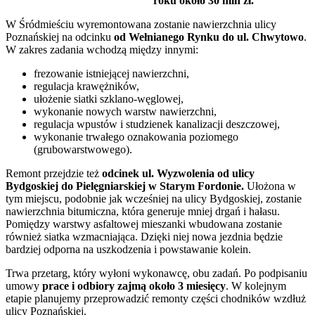
roku około 30 mln zł.
W Śródmieściu wyremontowana zostanie nawierzchnia ulicy
Poznańskiej na odcinku
od Wełnianego Rynku do ul. Chwytowo
.
W zakres zadania wchodzą między innymi:
frezowanie istniejącej nawierzchni,
regulacja krawężników,
ułożenie siatki szklano-węglowej,
wykonanie nowych warstw nawierzchni,
regulacja wpustów i studzienek kanalizacji deszczowej,
wykonanie trwałego oznakowania poziomego
(grubowarstwowego).
Remont przejdzie też
odcinek ul. Wyzwolenia od ulicy
Bydgoskiej do Pielęgniarskiej w Starym Fordonie.
Ułożona w
tym miejscu, podobnie jak wcześniej na ulicy Bydgoskiej, zostanie
nawierzchnia bitumiczna, która generuje mniej drgań i hałasu.
Pomiędzy warstwy asfaltowej mieszanki wbudowana zostanie
również siatka wzmacniająca. Dzięki niej nowa jezdnia będzie
bardziej odporna na uszkodzenia i powstawanie kolein.
Trwa przetarg, który wyłoni wykonawcę, obu zadań. Po podpisaniu
umowy
prace i odbiory zajmą około 3 miesięcy
. W kolejnym
etapie planujemy przeprowadzić remonty części chodników wzdłuż
ulicy Poznańskiej.