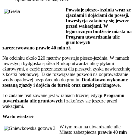
Powstaje pieszo-jezdnia wraz ze
zjazdami i dojściami do posesji.
Inwestycja zakończy się jeszcze
przed wakacjami. W
tegorocznym budżecie miasta na
Program utwardzania ulic
gruntowych
zarezerwowano prawie 40 mln zł.
Na odcinku około 220 metrów powstaje pieszo-jezdnia. W ramach
inwestycji bydgoska spółka Brukop utwardzi ulicę płytami
ażurowymi, a część przeznaczona dla pieszych zyska nawierzchnię
z kostki betonowej. Takie rozwiązanie pozwoli na odprowadzanie
wody opadowej bezpośrednio do gruntu.
Dodatkowo wykonane
zostaną zjazdy i dojścia do furtek oraz zatoki parkingowe.
To zadanie realizowane jest w ramach trzeciej edycji
Programu
utwardzania ulic gruntowych
i zakończy się jeszcze przed
wakacjami.
Warto wiedzieć
W tym roku na utwardzanie ulic
Miasto zabezpiecza
prawie 40 mln