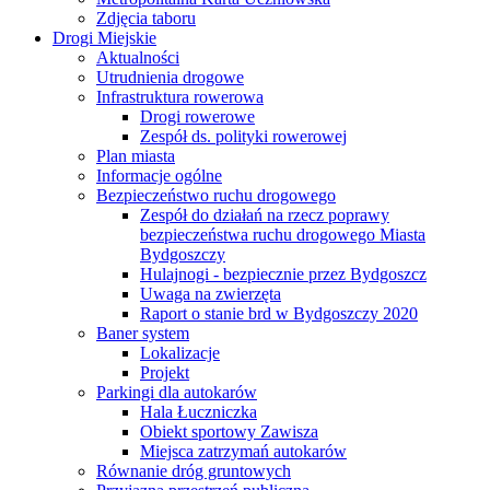
Zdjęcia taboru
Drogi Miejskie
Aktualności
Utrudnienia drogowe
Infrastruktura rowerowa
Drogi rowerowe
Zespół ds. polityki rowerowej
Plan miasta
Informacje ogólne
Bezpieczeństwo ruchu drogowego
Zespół do działań na rzecz poprawy
bezpieczeństwa ruchu drogowego Miasta
Bydgoszczy
Hulajnogi - bezpiecznie przez Bydgoszcz
Uwaga na zwierzęta
Raport o stanie brd w Bydgoszczy 2020
Baner system
Lokalizacje
Projekt
Parkingi dla autokarów
Hala Łuczniczka
Obiekt sportowy Zawisza
Miejsca zatrzymań autokarów
Równanie dróg gruntowych