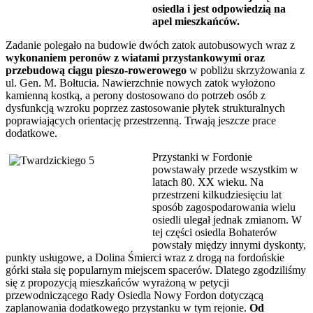
osiedla i jest odpowiedzią na
apel mieszkańców.
Zadanie polegało na budowie dwóch zatok autobusowych wraz z
wykonaniem peronów z wiatami przystankowymi oraz
przebudową ciągu pieszo-rowerowego
w pobliżu skrzyżowania z
ul. Gen. M. Bołtucia. Nawierzchnie nowych zatok wyłożono
kamienną kostką, a perony dostosowano do potrzeb osób z
dysfunkcją wzroku poprzez zastosowanie płytek strukturalnych
poprawiających orientację przestrzenną. Trwają jeszcze prace
dodatkowe.
Przystanki w Fordonie
powstawały przede wszystkim w
latach 80. XX wieku. Na
przestrzeni kilkudziesięciu lat
sposób zagospodarowania wielu
osiedli ulegał jednak zmianom. W
tej części osiedla Bohaterów
powstały między innymi dyskonty,
punkty usługowe, a Dolina Śmierci wraz z drogą na fordońskie
górki stała się popularnym miejscem spacerów. Dlatego zgodziliśmy
się z propozycją mieszkańców wyrażoną w petycji
przewodniczącego Rady Osiedla Nowy Fordon dotyczącą
zaplanowania dodatkowego przystanku w tym rejonie.
Od