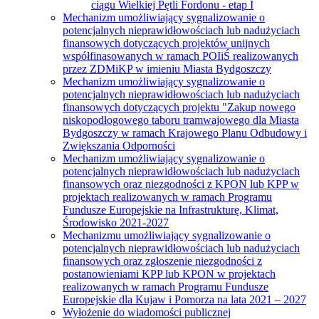
ciągu Wielkiej Pętli Fordonu - etap I
Mechanizm umożliwiający sygnalizowanie o
potencjalnych nieprawidłowościach lub nadużyciach
finansowych dotyczących projektów unijnych
współfinasowanych w ramach POIiŚ realizowanych
przez ZDMiKP w imieniu Miasta Bydgoszczy
Mechanizm umożliwiający sygnalizowanie o
potencjalnych nieprawidłowościach lub nadużyciach
finansowych dotyczących projektu "Zakup nowego
niskopodłogowego taboru tramwajowego dla Miasta
Bydgoszczy w ramach Krajowego Planu Odbudowy i
Zwiększania Odporności
Mechanizm umożliwiający sygnalizowanie o
potencjalnych nieprawidłowościach lub nadużyciach
finansowych oraz niezgodności z KPON lub KPP w
projektach realizowanych w ramach Programu
Fundusze Europejskie na Infrastrukturę, Klimat,
Środowisko 2021-2027
Mechanizmu umożliwiający sygnalizowanie o
potencjalnych nieprawidłowościach lub nadużyciach
finansowych oraz zgłoszenie niezgodności z
postanowieniami KPP lub KPON w projektach
realizowanych w ramach Programu Fundusze
Europejskie dla Kujaw i Pomorza na lata 2021 – 2027
Wyłożenie do wiadomości publicznej