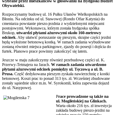
wybrane przez mieszkańców w głosowaniu na Bydgoski Budżet
Obywatelski.
Rozpoczynamy budowę ul. 16 Pułku Ułanów Wielkopolskich na
Błoniu. Na odcinku od ul. Stawowej (Rondo Ofiar Katynia) do
cmentarza powstanie pieszo-jezdnia z wydzielonymi miejscami
postojowymi. Wykonawca, którym została bydgoska spółka
Brukop,
utwardzi płytami ażurowymi około 160-metrowy
odcinek
. Aby ułatwić poruszanie się pieszym, skrajne części jezdni
będą wyłożone betonową kostką. W ramach zadania wybudowane
zostaną również miejsca parkingowe, zjazdy do posesji i dojścia do
furtek. Planowo prace powinny zakończyć się latem.
Jeszcze w maju zakończymy również przebudowę części ul. K.
Przerwy-Tetmajera na Jarach.
W ramach zadania utwardzono
płytami ażurowymi odcinek pomiędzy ul. Tęczową a ul. B.
Prusa.
Część dedykowana pieszym zyskała nawierzchnię z kostki
betonowej. Koszt prac to ponad 313 tys. zł. Wcześniej zbudowane
zostały sąsiednie ulice m.in. W. Syrokomli, która zapewnia dojazd
do ul. Nasypowej.
P
race prowadzone są także na
ul. Mogileńskiej na Glinkach.
Warta około 216 tys. zł inwestycja
zakłada budowę pieszo-jezdni na
odcinku prawie 150 metrów