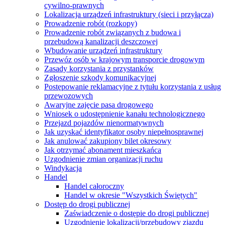
cywilno-prawnych
Lokalizacja urządzeń infrastruktury (sieci i przyłącza)
Prowadzenie robót (rozkopy)
Prowadzenie robót związanych z budowa i
przebudową kanalizacji deszczowej
Wbudowanie urządzeń infrastruktury
Przewóz osób w krajowym transporcie drogowym
Zasady korzystania z przystanków
Zgłoszenie szkody komunikacyjnej
Postępowanie reklamacyjne z tytułu korzystania z usług
przewozowych
Awaryjne zajęcie pasa drogowego
Wniosek o udostępnienie kanału technologicznego
Przejazd pojazdów nienormatywnych
Jak uzyskać identyfikator osoby niepełnosprawnej
Jak anulować zakupiony bilet okresowy
Jak otrzymać abonament mieszkańca
Uzgodnienie zmian organizacji ruchu
Windykacja
Handel
Handel całoroczny
Handel w okresie "Wszystkich Świętych"
Dostęp do drogi publicznej
Zaświadczenie o dostępie do drogi publicznej
Uzgodnienie lokalizacji/przebudowy zjazdu