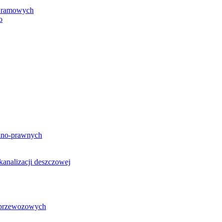
h ramowych
o
lno-prawnych
analizacji deszczowej
g przewozowych