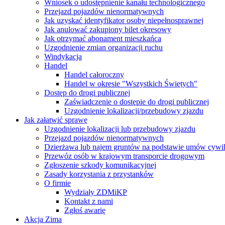
Wniosek o udostępnienie kanału technologicznego
Przejazd pojazdów nienormatywnych
Jak uzyskać identyfikator osoby niepełnosprawnej
Jak anulować zakupiony bilet okresowy
Jak otrzymać abonament mieszkańca
Uzgodnienie zmian organizacji ruchu
Windykacja
Handel
Handel całoroczny
Handel w okresie "Wszystkich Świętych"
Dostęp do drogi publicznej
Zaświadczenie o dostępie do drogi publicznej
Uzgodnienie lokalizacji/przebudowy zjazdu
Jak załatwić sprawę
Uzgodnienie lokalizacji lub przebudowy zjazdu
Przejazd pojazdów nienormatywnych
Dzierżawa lub najem gruntów na podstawie umów cywi
Przewóz osób w krajowym transporcie drogowym
Zgłoszenie szkody komunikacyjnej
Zasady korzystania z przystanków
O firmie
Wydziały ZDMiKP
Kontakt z nami
Zgłoś awarię
Akcja Zima