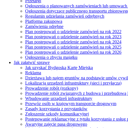
Przetargi
Ogłoszenia o planowanych zamówieniach lub umowac
Ogłoszenia dotyczące publicznego transportu zbioroweg
Regulamin udzielania zamówień odrębnych
Platforma zakupowa
Zamówienia odrębne
Plan postępowań o udzielenie zamówień na rok 2022
Plan postępowań o udzielenie zamówień na rok 2023
Plan postępowań o udzielenie zamówień na rok 2024
Plan postępowań o udzielenie zamówień na rok 2025
Plan postępowań o udzielenie zamówień na rok 2026
Ogłoszenia o zbyciu majątku
Jak załatwić sprawę
Jak uzyskać Bydgoską Kartę Miejską
Reklama
Dzierżawa lub najem gruntów na podstawie umów cywi
Lokalizacja urządzeń infrastruktury (sieci i przyłącza)
Prowadzenie robót (rozkopy)
Prowadzenie robót związanych z budowa i przebudową k
Wbudowanie urządzeń infrastruktury
Przewóz osób w krajowym transporcie drogowym
Zasady korzystania z przystanków
Zgłoszenie szkody komunikacyjnej
Postępowanie reklamacyjne z tytułu korzystania z usłu
Awaryjne zajęcie pasa drogowego