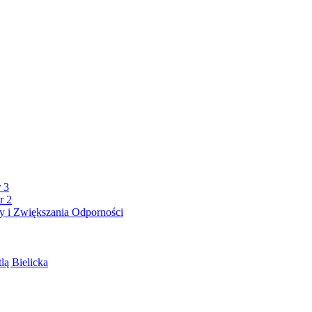
 3
r 2
 i Zwiększania Odporności
lą Bielicka