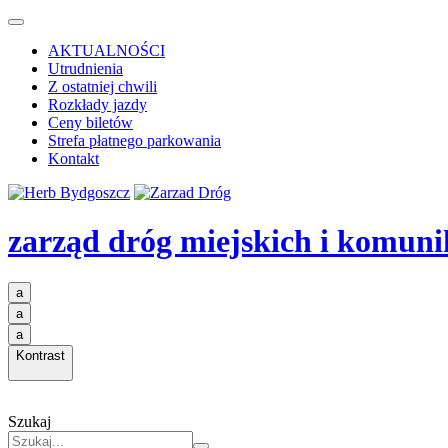
AKTUALNOŚCI
Utrudnienia
Z ostatniej chwili
Rozkłady jazdy
Ceny biletów
Strefa płatnego parkowania
Kontakt
zarząd dróg miejskich i komuni
a
a
a
Kontrast
Szukaj