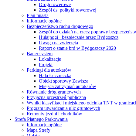
Drogi rowerowe
Zespół ds. polityki rowerowej
Plan miasta
Informacje ogólne
Bezpieczeństwo ruchu drogowego
Zespół do działań na rzecz poprawy bezpieczeńs
Hulajnogi - bezpiecznie przez Bydgoszcz
Uwaga na zwierzęta
Raport o stanie brd w Bydgoszczy 2020
Baner system
Lokalizacje
Projekt
Parkingi dla autokarów
Hala Łuczniczka
Obiekt sportowy Zawisza
Miejsca zatrzymań autokarów
Równanie dróg gruntowych
Przyjazna przestrzeń publiczna
Wyniki klasyfikacji miejskiego odcinka TNT w granicac
Program utwardzania ulic gruntowych
Remonty jezdni i chodników
Strefa Płatnego Parkowania
Informacje ogólne
Mapa Strefy
Opłaty