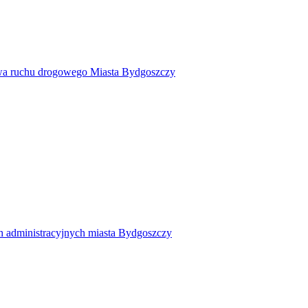
twa ruchu drogowego Miasta Bydgoszczy
h administracyjnych miasta Bydgoszczy