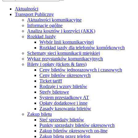
Aktualności
Transport Publiczny
Aktualności komunikacyjne
Informacje ogólne
Analiza kosztów i korzyści (AKK)
Rozkład Jazdy
Wybór linii komunikacyjnej
Rozkład jazdy dla telefonów komórkowych
Schematy sieci komunikacji miejskiej
Wykaz przystanków komunikacyjnych
Bilety i opłaty (tickets & fares)
Ceny biletów jednorazowych i czasowych
Ceny biletów okresowych
Ticket tariff
Rodzaje i wzory biletów
Strefy biletowe
System przesiadkowy AT
Opłaty dodatkowe i inne
Zasady kasowania biletów
Zakup biletu
Sieć sprzedaży biletów
Punkty sprzedaży biletów okresowych
Zakup biletów okresowych on-line
Zakup biletu przez telefon