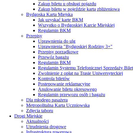
Zakup biletu u obsługi pojazdu
Zakup biletu w pojeździe kartą zbliżeniową
Bydgoska Karta Miejska
Jak uzyskać kartę BKM
Wszystko o Bydgoskiej Karcie Miejskiej
Regulamin BKM
Przepisy
Uprawnienia do ulg
Uprawnienia "Bydgoskiej Rodziny 3+"
Przepisy porządkowe
Przewóz bagażu
Regulamin BKM
Regulamin Systemu Telefonicznej Sprzedaży Bile
Zwolnienie z opłat na Trasie Uniwersyteckiej
Kontrola biletów
Postępowanie reklamacyjne
Anulowanie biletu okresowego
Regulamin przewozu osób i bagażu
Dla młodego pasażera
Metropolitalna Karta Uczniowska
Zdjęcia taboru
Drogi Miejskie
Aktualności
Utrudnienia drogowe
Infrastruktura rowerowa