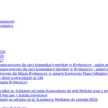
osprawnej
eszkańca
2020
020
027
mwajowego dla sieci komunikacji miejskiej w Bydgoszczy - pakiet nr
amwajowego dla sieci komunikacji miejskiej w Bydgoszczy - pakiet n
jowego dla Miasta Bydgoszczy w ramach Krajowego Planu Odbudowy
 drogi wojewódzkiej nr 244
miasta Bydgoszczy
ż ul. Solskiego od ronda Kujawskiego do pętli Bielicka wraz z pęt
 (bus pas + ścieżka rowerowa)
skiej na odcinku od ul. Kazimierza Wielkiego do zajezdni MZK