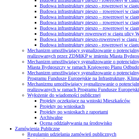
Budowa infrastruktury pieszo - rowerowej w ciąg
Budowa infrastruktury pieszo - rowerowej w ciąg
Budowa infrastruktury pieszo – rowerowej w ciąg
Budowa infrastruktury pieszo – rowerowej w ciągu
Budowa infrastruktury pieszo – rowerowej w ciągu
Budowa infrastruktury pieszo – rowerowej w ciągu
Budowa infrastruktury rowerowej w ciągu ulicy 
Budowa infrastruktury pieszo-rowerowej w ciągu u
Budowa infrastruktury pieszo - rowerowej w ciągu 
Mechanizm umożliwiający sygnalizowanie o potencjaln
realizowanych przez ZDMiKP w imieniu Miasta Bydgo
Mechanizm umożliwiający sygnalizowanie o potencjaln
Miasta Bydgoszczy w ramach Krajowego Planu Odbudo
Mechanizm umożliwiający sygnalizowanie o potencjaln
Programu Fundusze Europejskie na Infrastrukturę, Klim
Mechanizmu umożliwiający sygnalizowanie o potencjaln
realizowanych w ramach Programu Fundusze Europejskie
Wyłożenie do wiadomości publicznej
Projekty oczekujące na wnioski Mieszkańców
Projekty po wnioskach
Projekty po wnioskach z raportami
Archiwalne
Ocena oddziaływania na środowisko
Zamówienia Publiczne
Regulamin udzielania zamówień publicznych