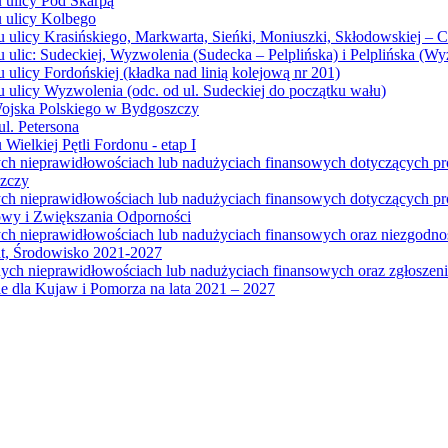
u ulicy Pod Skarpą
u ulicy Kolbego
u ulicy Krasińskiego, Markwarta, Sieńki, Moniuszki, Skłodowskiej – 
 ulic: Sudeckiej, Wyzwolenia (Sudecka – Pelplińska) i Pelplińska (W
 ulicy Fordońskiej (kładka nad linią kolejową nr 201)
 ulicy Wyzwolenia (odc. od ul. Sudeckiej do początku wału)
Wojska Polskiego w Bydgoszczy
l. Petersona
Wielkiej Pętli Fordonu - etap I
ych nieprawidłowościach lub nadużyciach finansowych dotyczących p
szczy
ych nieprawidłowościach lub nadużyciach finansowych dotyczących 
wy i Zwiększania Odporności
ych nieprawidłowościach lub nadużyciach finansowych oraz niezgodn
at, Środowisko 2021-2027
ych nieprawidłowościach lub nadużyciach finansowych oraz zgłosze
 dla Kujaw i Pomorza na lata 2021 – 2027