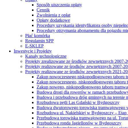
Sposób uiszczenia opłaty
Cennik
Zwolnienia z opłat
Opłaty dodatkowe
Procedury uzyskania identyfikatora osoby niepełn
Procedury otrzymania abonamentu dla pojazdu mi
Płać komórką
Regulamin SPP
E-SKLEP
Inwestycje i Projekty
Kanały technologiczne
Projekty zrealizowane ze środków zewnętrznych 2007-
Projekty realizowane ze środków zewnętrznych 2007-2
Projekty realizowane ze środków zewnętrznych 2021-2
Zakup nowoczesnego niskopodłogowego taboru tra
Zakup nowoczesnego, niskopodłogowego taboru tr
Zakup nowego, niskopodłogowego taboru tramwa
Budowa drogi dla rowerów w ramach przebudowy
Budowa i przebudowa dróg gminnych na terenie 
Rozbudowa pętli Las Gdański w Bydgoszczy
Budowa dwutorowego torowiska tramwajowego wzdłu
Rozbudowa ul. Nakielskiej w Bydgoszczy – Etap I
Przebudowa torowiska tramwajowego na ul. Toruń
Przebudowa ronda Jagiellonów w Bydgoszczy