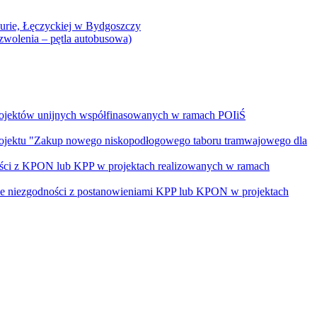
Curie, Łęczyckiej w Bydgoszczy
yzwolenia – pętla autobusowa)
rojektów unijnych współfinasowanych w ramach POIiŚ
projektu "Zakup nowego niskopodłogowego taboru tramwajowego dla
ości z KPON lub KPP w projektach realizowanych w ramach
nie niezgodności z postanowieniami KPP lub KPON w projektach