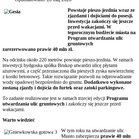
Powstaje pieszo-jezdnia wraz ze
zjazdami i dojściami do posesji.
Inwestycja zakończy się jeszcze
przed wakacjami. W
tegorocznym budżecie miasta na
Program utwardzania ulic
gruntowych
zarezerwowano prawie 40 mln zł.
Na odcinku około 220 metrów powstaje pieszo-jezdnia. W ramach
inwestycji bydgoska spółka Brukop utwardzi ulicę płytami
ażurowymi, a część przeznaczona dla pieszych zyska nawierzchnię
z kostki betonowej. Takie rozwiązanie pozwoli na odprowadzanie
wody opadowej bezpośrednio do gruntu.
Dodatkowo wykonane
zostaną zjazdy i dojścia do furtek oraz zatoki parkingowe.
To zadanie realizowane jest w ramach trzeciej edycji
Programu
utwardzania ulic gruntowych
i zakończy się jeszcze przed
wakacjami.
Warto wiedzieć
W tym roku na utwardzanie ulic
Miasto zabezpiecza
prawie 40 mln