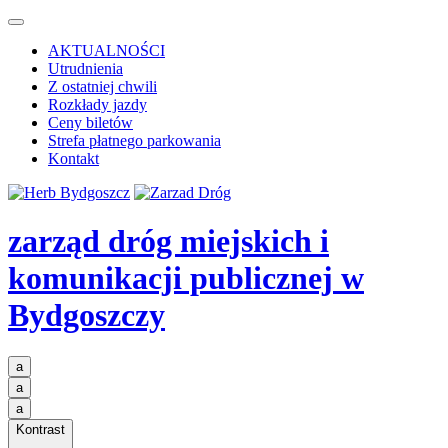
AKTUALNOŚCI
Utrudnienia
Z ostatniej chwili
Rozkłady jazdy
Ceny biletów
Strefa płatnego parkowania
Kontakt
zarząd dróg miejskich i
komunikacji publicznej
w
Bydgoszczy
a
a
a
Kontrast