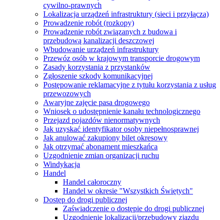
cywilno-prawnych
Lokalizacja urządzeń infrastruktury (sieci i przyłącza)
Prowadzenie robót (rozkopy)
Prowadzenie robót związanych z budowa i
przebudową kanalizacji deszczowej
Wbudowanie urządzeń infrastruktury
Przewóz osób w krajowym transporcie drogowym
Zasady korzystania z przystanków
Zgłoszenie szkody komunikacyjnej
Postępowanie reklamacyjne z tytułu korzystania z usług
przewozowych
Awaryjne zajęcie pasa drogowego
Wniosek o udostępnienie kanału technologicznego
Przejazd pojazdów nienormatywnych
Jak uzyskać identyfikator osoby niepełnosprawnej
Jak anulować zakupiony bilet okresowy
Jak otrzymać abonament mieszkańca
Uzgodnienie zmian organizacji ruchu
Windykacja
Handel
Handel całoroczny
Handel w okresie "Wszystkich Świętych"
Dostęp do drogi publicznej
Zaświadczenie o dostępie do drogi publicznej
Uzgodnienie lokalizacji/przebudowy zjazdu