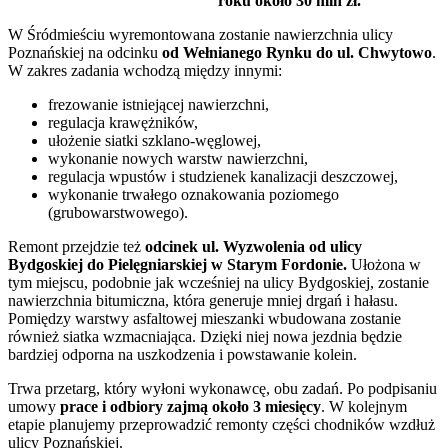
roku około 30 mln zł.
W Śródmieściu wyremontowana zostanie nawierzchnia ulicy
Poznańskiej na odcinku
od Wełnianego Rynku do ul. Chwytowo
.
W zakres zadania wchodzą między innymi:
frezowanie istniejącej nawierzchni,
regulacja krawężników,
ułożenie siatki szklano-węglowej,
wykonanie nowych warstw nawierzchni,
regulacja wpustów i studzienek kanalizacji deszczowej,
wykonanie trwałego oznakowania poziomego
(grubowarstwowego).
Remont przejdzie też
odcinek ul. Wyzwolenia od ulicy
Bydgoskiej do Pielęgniarskiej w Starym Fordonie.
Ułożona w
tym miejscu, podobnie jak wcześniej na ulicy Bydgoskiej, zostanie
nawierzchnia bitumiczna, która generuje mniej drgań i hałasu.
Pomiędzy warstwy asfaltowej mieszanki wbudowana zostanie
również siatka wzmacniająca. Dzięki niej nowa jezdnia będzie
bardziej odporna na uszkodzenia i powstawanie kolein.
Trwa przetarg, który wyłoni wykonawcę, obu zadań. Po podpisaniu
umowy
prace i odbiory zajmą około 3 miesięcy
. W kolejnym
etapie planujemy przeprowadzić remonty części chodników wzdłuż
ulicy Poznańskiej.