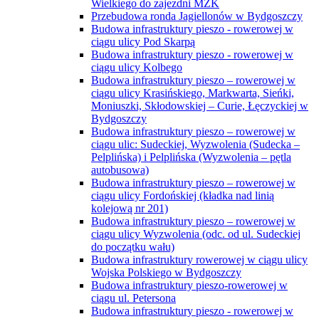
Wielkiego do zajezdni MZK
Przebudowa ronda Jagiellonów w Bydgoszczy
Budowa infrastruktury pieszo - rowerowej w
ciągu ulicy Pod Skarpą
Budowa infrastruktury pieszo - rowerowej w
ciągu ulicy Kolbego
Budowa infrastruktury pieszo – rowerowej w
ciągu ulicy Krasińskiego, Markwarta, Sieńki,
Moniuszki, Skłodowskiej – Curie, Łęczyckiej w
Bydgoszczy
Budowa infrastruktury pieszo – rowerowej w
ciągu ulic: Sudeckiej, Wyzwolenia (Sudecka –
Pelplińska) i Pelplińska (Wyzwolenia – pętla
autobusowa)
Budowa infrastruktury pieszo – rowerowej w
ciągu ulicy Fordońskiej (kładka nad linią
kolejową nr 201)
Budowa infrastruktury pieszo – rowerowej w
ciągu ulicy Wyzwolenia (odc. od ul. Sudeckiej
do początku wału)
Budowa infrastruktury rowerowej w ciągu ulicy
Wojska Polskiego w Bydgoszczy
Budowa infrastruktury pieszo-rowerowej w
ciągu ul. Petersona
Budowa infrastruktury pieszo - rowerowej w