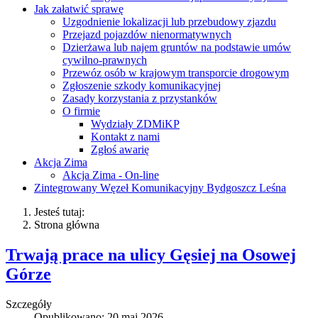
Jak załatwić sprawę
Uzgodnienie lokalizacji lub przebudowy zjazdu
Przejazd pojazdów nienormatywnych
Dzierżawa lub najem gruntów na podstawie umów
cywilno-prawnych
Przewóz osób w krajowym transporcie drogowym
Zgłoszenie szkody komunikacyjnej
Zasady korzystania z przystanków
O firmie
Wydziały ZDMiKP
Kontakt z nami
Zgłoś awarię
Akcja Zima
Akcja Zima - On-line
Zintegrowany Węzeł Komunikacyjny Bydgoszcz Leśna
Jesteś tutaj:
Strona główna
Trwają prace na ulicy Gęsiej na Osowej
Górze
Szczegóły
Opublikowano: 20 maj 2026