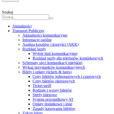
Szukaj
Aktualności
Transport Publiczny
Aktualności komunikacyjne
Informacje ogólne
Analiza kosztów i korzyści (AKK)
Rozkład Jazdy
Wybór linii komunikacyjnej
Rozkład jazdy dla telefonów komórkowych
Schematy sieci komunikacji miejskiej
Wykaz przystanków komunikacyjnych
Bilety i opłaty (tickets & fares)
Ceny biletów jednorazowych i czasowych
Ceny biletów okresowych
Ticket tariff
Rodzaje i wzory biletów
Strefy biletowe
System przesiadkowy AT
Opłaty dodatkowe i inne
Zasady kasowania biletów
Zakup biletu