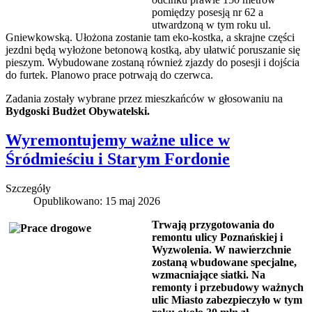
pomiędzy posesją nr 62 a
utwardzoną w tym roku ul.
Gniewkowską. Ułożona zostanie tam eko-kostka, a skrajne części
jezdni będą wyłożone betonową kostką, aby ułatwić poruszanie się
pieszym. Wybudowane zostaną również zjazdy do posesji i dojścia
do furtek. Planowo prace potrwają do czerwca.
Zadania zostały wybrane przez mieszkańców w głosowaniu na
Bydgoski Budżet Obywatelski.
Wyremontujemy ważne ulice w
Śródmieściu i Starym Fordonie
Szczegóły
Opublikowano: 15 maj 2026
Trwają przygotowania do
remontu ulicy Poznańskiej i
Wyzwolenia. W nawierzchnie
zostaną wbudowane specjalne,
wzmacniające siatki. Na
remonty i przebudowy ważnych
ulic Miasto zabezpieczyło w tym