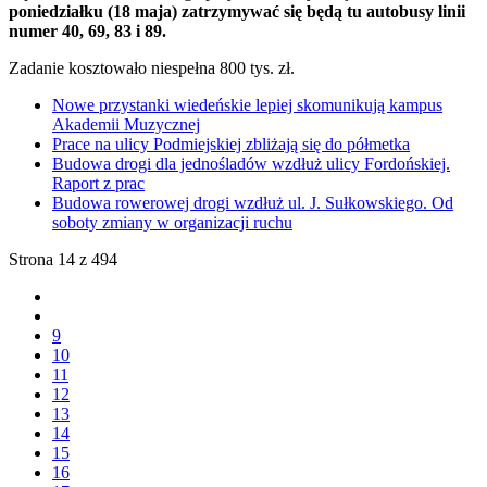
poniedziałku (18 maja) zatrzymywać się będą tu autobusy linii
numer 40, 69, 83 i 89.
Zadanie kosztowało niespełna 800 tys. zł.
Nowe przystanki wiedeńskie lepiej skomunikują kampus
Akademii Muzycznej
Prace na ulicy Podmiejskiej zbliżają się do półmetka
Budowa drogi dla jednośladów wzdłuż ulicy Fordońskiej.
Raport z prac
Budowa rowerowej drogi wzdłuż ul. J. Sułkowskiego. Od
soboty zmiany w organizacji ruchu
Strona 14 z 494
9
10
11
12
13
14
15
16