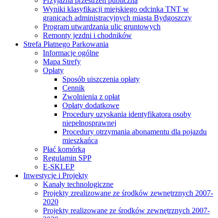
Przyjazna przestrzeń publiczna
Wyniki klasyfikacji miejskiego odcinka TNT w
granicach administracyjnych miasta Bydgoszczy
Program utwardzania ulic gruntowych
Remonty jezdni i chodników
Strefa Płatnego Parkowania
Informacje ogólne
Mapa Strefy
Opłaty
Sposób uiszczenia opłaty
Cennik
Zwolnienia z opłat
Opłaty dodatkowe
Procedury uzyskania identyfikatora osoby
niepełnosprawnej
Procedury otrzymania abonamentu dla pojazdu
mieszkańca
Płać komórką
Regulamin SPP
E-SKLEP
Inwestycje i Projekty
Kanały technologiczne
Projekty zrealizowane ze środków zewnętrznych 2007-
2020
Projekty realizowane ze środków zewnętrznych 2007-