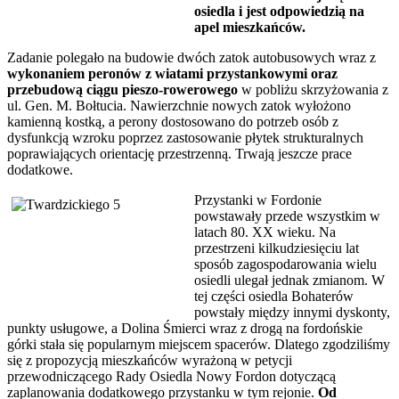
osiedla i jest odpowiedzią na
apel mieszkańców.
Zadanie polegało na budowie dwóch zatok autobusowych wraz z
wykonaniem peronów z wiatami przystankowymi oraz
przebudową ciągu pieszo-rowerowego
w pobliżu skrzyżowania z
ul. Gen. M. Bołtucia. Nawierzchnie nowych zatok wyłożono
kamienną kostką, a perony dostosowano do potrzeb osób z
dysfunkcją wzroku poprzez zastosowanie płytek strukturalnych
poprawiających orientację przestrzenną. Trwają jeszcze prace
dodatkowe.
Przystanki w Fordonie
powstawały przede wszystkim w
latach 80. XX wieku. Na
przestrzeni kilkudziesięciu lat
sposób zagospodarowania wielu
osiedli ulegał jednak zmianom. W
tej części osiedla Bohaterów
powstały między innymi dyskonty,
punkty usługowe, a Dolina Śmierci wraz z drogą na fordońskie
górki stała się popularnym miejscem spacerów. Dlatego zgodziliśmy
się z propozycją mieszkańców wyrażoną w petycji
przewodniczącego Rady Osiedla Nowy Fordon dotyczącą
zaplanowania dodatkowego przystanku w tym rejonie.
Od