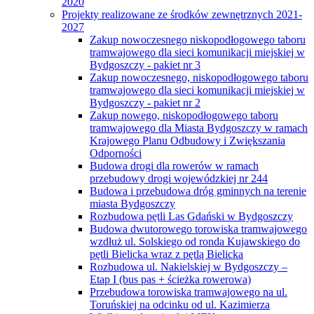
2020
Projekty realizowane ze środków zewnętrznych 2021-
2027
Zakup nowoczesnego niskopodłogowego taboru
tramwajowego dla sieci komunikacji miejskiej w
Bydgoszczy - pakiet nr 3
Zakup nowoczesnego, niskopodłogowego taboru
tramwajowego dla sieci komunikacji miejskiej w
Bydgoszczy - pakiet nr 2
Zakup nowego, niskopodłogowego taboru
tramwajowego dla Miasta Bydgoszczy w ramach
Krajowego Planu Odbudowy i Zwiększania
Odporności
Budowa drogi dla rowerów w ramach
przebudowy drogi wojewódzkiej nr 244
Budowa i przebudowa dróg gminnych na terenie
miasta Bydgoszczy
Rozbudowa pętli Las Gdański w Bydgoszczy
Budowa dwutorowego torowiska tramwajowego
wzdłuż ul. Solskiego od ronda Kujawskiego do
pętli Bielicka wraz z pętlą Bielicka
Rozbudowa ul. Nakielskiej w Bydgoszczy –
Etap I (bus pas + ścieżka rowerowa)
Przebudowa torowiska tramwajowego na ul.
Toruńskiej na odcinku od ul. Kazimierza