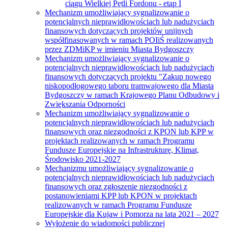
ciągu Wielkiej Pętli Fordonu - etap I
Mechanizm umożliwiający sygnalizowanie o
potencjalnych nieprawidłowościach lub nadużyciach
finansowych dotyczących projektów unijnych
współfinasowanych w ramach POIiŚ realizowanych
przez ZDMiKP w imieniu Miasta Bydgoszczy
Mechanizm umożliwiający sygnalizowanie o
potencjalnych nieprawidłowościach lub nadużyciach
finansowych dotyczących projektu "Zakup nowego
niskopodłogowego taboru tramwajowego dla Miasta
Bydgoszczy w ramach Krajowego Planu Odbudowy i
Zwiększania Odporności
Mechanizm umożliwiający sygnalizowanie o
potencjalnych nieprawidłowościach lub nadużyciach
finansowych oraz niezgodności z KPON lub KPP w
projektach realizowanych w ramach Programu
Fundusze Europejskie na Infrastrukturę, Klimat,
Środowisko 2021-2027
Mechanizmu umożliwiający sygnalizowanie o
potencjalnych nieprawidłowościach lub nadużyciach
finansowych oraz zgłoszenie niezgodności z
postanowieniami KPP lub KPON w projektach
realizowanych w ramach Programu Fundusze
Europejskie dla Kujaw i Pomorza na lata 2021 – 2027
Wyłożenie do wiadomości publicznej