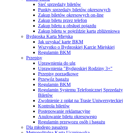
Sieć sprzedaży biletów
Punkty sprzedaży biletów okresowych
Zakup biletów okresowych on-line
Zakup biletu przez telefon
Zakup biletu u obsługi pojazdu
Zakup biletu w pojeździe kartą zbliżeniową
Bydgoska Karta Miejska
Jak uzyskać kartę BKM
Wszystko o Bydgoskiej Karcie Miejskiej
Regulamin BKM
Przepisy
Uprawnienia do ulg
Uprawnienia "Bydgoskiej Rodziny 3+"
Przepisy porządkowe
Przewóz bagażu
Regulamin BKM
Regulamin Systemu Telefonicznej Sprzedaży
Biletów
Zwolnienie z opłat na Trasie Uniwersyteckiej
Kontrola biletów
Postępowanie reklamacyjne
Anulowanie biletu okresowego
Regulamin przewozu osób i bagażu
Dla młodego pasażera
Metropolitalna Karta Uczniowska