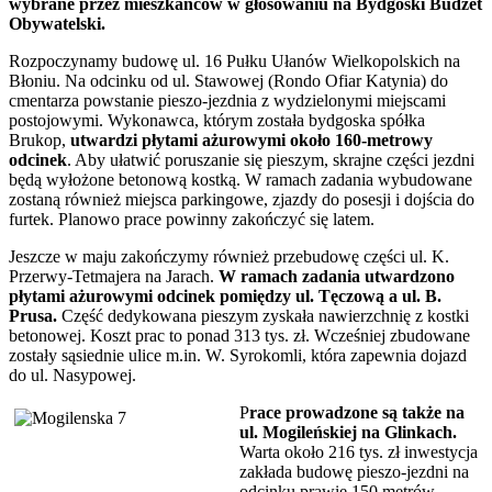
wybrane przez mieszkańców w głosowaniu na Bydgoski Budżet
Obywatelski.
Rozpoczynamy budowę ul. 16 Pułku Ułanów Wielkopolskich na
Błoniu. Na odcinku od ul. Stawowej (Rondo Ofiar Katynia) do
cmentarza powstanie pieszo-jezdnia z wydzielonymi miejscami
postojowymi. Wykonawca, którym została bydgoska spółka
Brukop,
utwardzi płytami ażurowymi około 160-metrowy
odcinek
. Aby ułatwić poruszanie się pieszym, skrajne części jezdni
będą wyłożone betonową kostką. W ramach zadania wybudowane
zostaną również miejsca parkingowe, zjazdy do posesji i dojścia do
furtek. Planowo prace powinny zakończyć się latem.
Jeszcze w maju zakończymy również przebudowę części ul. K.
Przerwy-Tetmajera na Jarach.
W ramach zadania utwardzono
płytami ażurowymi odcinek pomiędzy ul. Tęczową a ul. B.
Prusa.
Część dedykowana pieszym zyskała nawierzchnię z kostki
betonowej. Koszt prac to ponad 313 tys. zł. Wcześniej zbudowane
zostały sąsiednie ulice m.in. W. Syrokomli, która zapewnia dojazd
do ul. Nasypowej.
P
race prowadzone są także na
ul. Mogileńskiej na Glinkach.
Warta około 216 tys. zł inwestycja
zakłada budowę pieszo-jezdni na
odcinku prawie 150 metrów