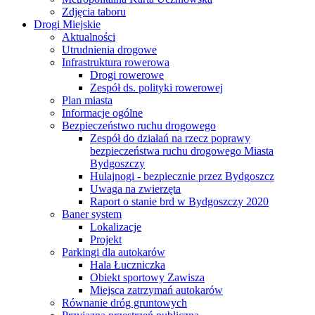
Zdjęcia taboru
Drogi Miejskie
Aktualności
Utrudnienia drogowe
Infrastruktura rowerowa
Drogi rowerowe
Zespół ds. polityki rowerowej
Plan miasta
Informacje ogólne
Bezpieczeństwo ruchu drogowego
Zespół do działań na rzecz poprawy
bezpieczeństwa ruchu drogowego Miasta
Bydgoszczy
Hulajnogi - bezpiecznie przez Bydgoszcz
Uwaga na zwierzęta
Raport o stanie brd w Bydgoszczy 2020
Baner system
Lokalizacje
Projekt
Parkingi dla autokarów
Hala Łuczniczka
Obiekt sportowy Zawisza
Miejsca zatrzymań autokarów
Równanie dróg gruntowych