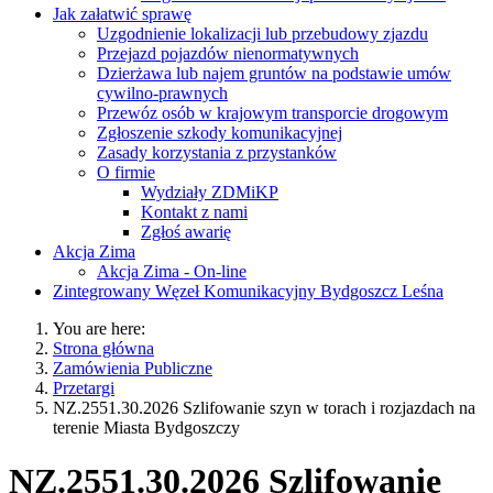
Jak załatwić sprawę
Uzgodnienie lokalizacji lub przebudowy zjazdu
Przejazd pojazdów nienormatywnych
Dzierżawa lub najem gruntów na podstawie umów
cywilno-prawnych
Przewóz osób w krajowym transporcie drogowym
Zgłoszenie szkody komunikacyjnej
Zasady korzystania z przystanków
O firmie
Wydziały ZDMiKP
Kontakt z nami
Zgłoś awarię
Akcja Zima
Akcja Zima - On-line
Zintegrowany Węzeł Komunikacyjny Bydgoszcz Leśna
You are here:
Strona główna
Zamówienia Publiczne
Przetargi
NZ.2551.30.2026 Szlifowanie szyn w torach i rozjazdach na
terenie Miasta Bydgoszczy
NZ.2551.30.2026 Szlifowanie