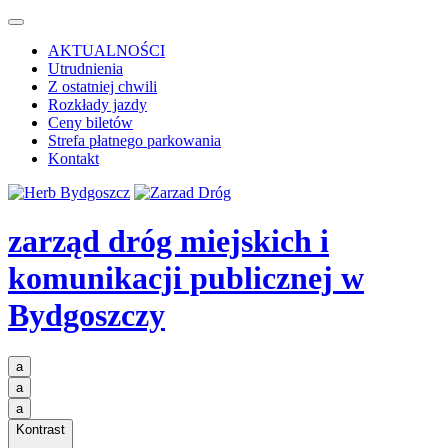
AKTUALNOŚCI
Utrudnienia
Z ostatniej chwili
Rozkłady jazdy
Ceny biletów
Strefa płatnego parkowania
Kontakt
zarząd dróg miejskich i
komunikacji publicznej
w
Bydgoszczy
a
a
a
Kontrast