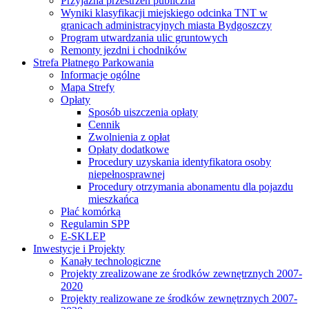
Przyjazna przestrzeń publiczna
Wyniki klasyfikacji miejskiego odcinka TNT w
granicach administracyjnych miasta Bydgoszczy
Program utwardzania ulic gruntowych
Remonty jezdni i chodników
Strefa Płatnego Parkowania
Informacje ogólne
Mapa Strefy
Opłaty
Sposób uiszczenia opłaty
Cennik
Zwolnienia z opłat
Opłaty dodatkowe
Procedury uzyskania identyfikatora osoby
niepełnosprawnej
Procedury otrzymania abonamentu dla pojazdu
mieszkańca
Płać komórką
Regulamin SPP
E-SKLEP
Inwestycje i Projekty
Kanały technologiczne
Projekty zrealizowane ze środków zewnętrznych 2007-
2020
Projekty realizowane ze środków zewnętrznych 2007-