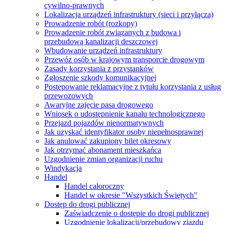
cywilno-prawnych
Lokalizacja urządzeń infrastruktury (sieci i przyłącza)
Prowadzenie robót (rozkopy)
Prowadzenie robót związanych z budowa i
przebudową kanalizacji deszczowej
Wbudowanie urządzeń infrastruktury
Przewóz osób w krajowym transporcie drogowym
Zasady korzystania z przystanków
Zgłoszenie szkody komunikacyjnej
Postępowanie reklamacyjne z tytułu korzystania z usług
przewozowych
Awaryjne zajęcie pasa drogowego
Wniosek o udostępnienie kanału technologicznego
Przejazd pojazdów nienormatywnych
Jak uzyskać identyfikator osoby niepełnosprawnej
Jak anulować zakupiony bilet okresowy
Jak otrzymać abonament mieszkańca
Uzgodnienie zmian organizacji ruchu
Windykacja
Handel
Handel całoroczny
Handel w okresie "Wszystkich Świętych"
Dostęp do drogi publicznej
Zaświadczenie o dostępie do drogi publicznej
Uzgodnienie lokalizacji/przebudowy zjazdu