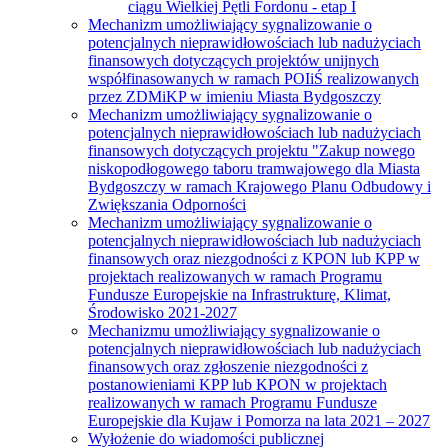
ciągu Wielkiej Pętli Fordonu - etap I
Mechanizm umożliwiający sygnalizowanie o
potencjalnych nieprawidłowościach lub nadużyciach
finansowych dotyczących projektów unijnych
współfinasowanych w ramach POIiŚ realizowanych
przez ZDMiKP w imieniu Miasta Bydgoszczy
Mechanizm umożliwiający sygnalizowanie o
potencjalnych nieprawidłowościach lub nadużyciach
finansowych dotyczących projektu "Zakup nowego
niskopodłogowego taboru tramwajowego dla Miasta
Bydgoszczy w ramach Krajowego Planu Odbudowy i
Zwiększania Odporności
Mechanizm umożliwiający sygnalizowanie o
potencjalnych nieprawidłowościach lub nadużyciach
finansowych oraz niezgodności z KPON lub KPP w
projektach realizowanych w ramach Programu
Fundusze Europejskie na Infrastrukturę, Klimat,
Środowisko 2021-2027
Mechanizmu umożliwiający sygnalizowanie o
potencjalnych nieprawidłowościach lub nadużyciach
finansowych oraz zgłoszenie niezgodności z
postanowieniami KPP lub KPON w projektach
realizowanych w ramach Programu Fundusze
Europejskie dla Kujaw i Pomorza na lata 2021 – 2027
Wyłożenie do wiadomości publicznej