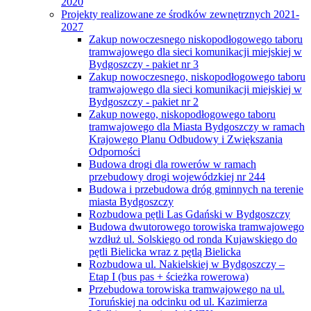
2020
Projekty realizowane ze środków zewnętrznych 2021-
2027
Zakup nowoczesnego niskopodłogowego taboru
tramwajowego dla sieci komunikacji miejskiej w
Bydgoszczy - pakiet nr 3
Zakup nowoczesnego, niskopodłogowego taboru
tramwajowego dla sieci komunikacji miejskiej w
Bydgoszczy - pakiet nr 2
Zakup nowego, niskopodłogowego taboru
tramwajowego dla Miasta Bydgoszczy w ramach
Krajowego Planu Odbudowy i Zwiększania
Odporności
Budowa drogi dla rowerów w ramach
przebudowy drogi wojewódzkiej nr 244
Budowa i przebudowa dróg gminnych na terenie
miasta Bydgoszczy
Rozbudowa pętli Las Gdański w Bydgoszczy
Budowa dwutorowego torowiska tramwajowego
wzdłuż ul. Solskiego od ronda Kujawskiego do
pętli Bielicka wraz z pętlą Bielicka
Rozbudowa ul. Nakielskiej w Bydgoszczy –
Etap I (bus pas + ścieżka rowerowa)
Przebudowa torowiska tramwajowego na ul.
Toruńskiej na odcinku od ul. Kazimierza