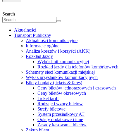
Search
Aktualności
Transport Publiczny
Aktualności komunikacyjne
Informacje ogólne
Analiza kosztów i korzyści (AKK)
Rozkład Jazdy
Wybór linii komunikacyjnej
Rozkład jazdy dla telefonów komórkowych
Schematy sieci komunikacji miejskiej
Wykaz przystanków komunikacyjnych
Bilety i opłaty (tickets & fares)
Ceny biletów jednorazowych i czasowych
Ceny biletów okresowych
Ticket tariff
Rodzaje i wzory biletów
Strefy biletowe
System przesiadkowy AT
Opłaty dodatkowe i inne
Zasady kasowania biletów
Zakup biletu