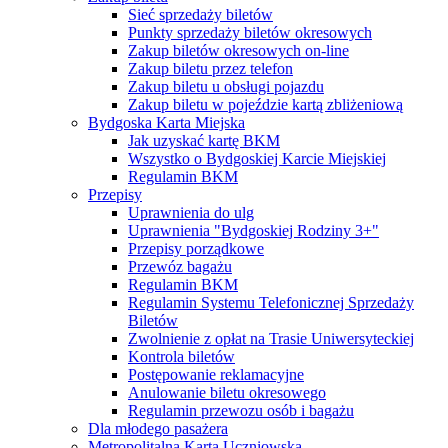
Sieć sprzedaży biletów
Punkty sprzedaży biletów okresowych
Zakup biletów okresowych on-line
Zakup biletu przez telefon
Zakup biletu u obsługi pojazdu
Zakup biletu w pojeździe kartą zbliżeniową
Bydgoska Karta Miejska
Jak uzyskać kartę BKM
Wszystko o Bydgoskiej Karcie Miejskiej
Regulamin BKM
Przepisy
Uprawnienia do ulg
Uprawnienia "Bydgoskiej Rodziny 3+"
Przepisy porządkowe
Przewóz bagażu
Regulamin BKM
Regulamin Systemu Telefonicznej Sprzedaży
Biletów
Zwolnienie z opłat na Trasie Uniwersyteckiej
Kontrola biletów
Postępowanie reklamacyjne
Anulowanie biletu okresowego
Regulamin przewozu osób i bagażu
Dla młodego pasażera
Metropolitalna Karta Uczniowska