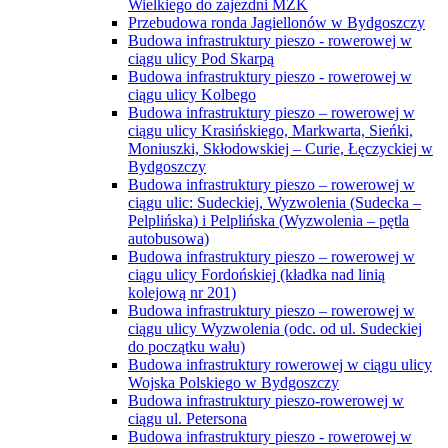
Wielkiego do zajezdni MZK
Przebudowa ronda Jagiellonów w Bydgoszczy
Budowa infrastruktury pieszo - rowerowej w
ciągu ulicy Pod Skarpą
Budowa infrastruktury pieszo - rowerowej w
ciągu ulicy Kolbego
Budowa infrastruktury pieszo – rowerowej w
ciągu ulicy Krasińskiego, Markwarta, Sieńki,
Moniuszki, Skłodowskiej – Curie, Łęczyckiej w
Bydgoszczy
Budowa infrastruktury pieszo – rowerowej w
ciągu ulic: Sudeckiej, Wyzwolenia (Sudecka –
Pelplińska) i Pelplińska (Wyzwolenia – pętla
autobusowa)
Budowa infrastruktury pieszo – rowerowej w
ciągu ulicy Fordońskiej (kładka nad linią
kolejową nr 201)
Budowa infrastruktury pieszo – rowerowej w
ciągu ulicy Wyzwolenia (odc. od ul. Sudeckiej
do początku wału)
Budowa infrastruktury rowerowej w ciągu ulicy
Wojska Polskiego w Bydgoszczy
Budowa infrastruktury pieszo-rowerowej w
ciągu ul. Petersona
Budowa infrastruktury pieszo - rowerowej w