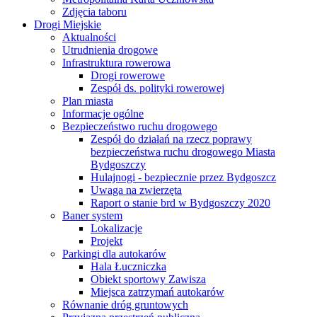
Zdjęcia taboru
Drogi Miejskie
Aktualności
Utrudnienia drogowe
Infrastruktura rowerowa
Drogi rowerowe
Zespół ds. polityki rowerowej
Plan miasta
Informacje ogólne
Bezpieczeństwo ruchu drogowego
Zespół do działań na rzecz poprawy
bezpieczeństwa ruchu drogowego Miasta
Bydgoszczy
Hulajnogi - bezpiecznie przez Bydgoszcz
Uwaga na zwierzęta
Raport o stanie brd w Bydgoszczy 2020
Baner system
Lokalizacje
Projekt
Parkingi dla autokarów
Hala Łuczniczka
Obiekt sportowy Zawisza
Miejsca zatrzymań autokarów
Równanie dróg gruntowych