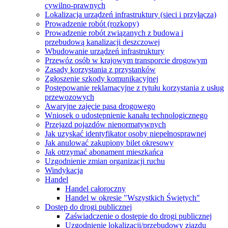
cywilno-prawnych
Lokalizacja urządzeń infrastruktury (sieci i przyłącza)
Prowadzenie robót (rozkopy)
Prowadzenie robót związanych z budowa i
przebudową kanalizacji deszczowej
Wbudowanie urządzeń infrastruktury
Przewóz osób w krajowym transporcie drogowym
Zasady korzystania z przystanków
Zgłoszenie szkody komunikacyjnej
Postępowanie reklamacyjne z tytułu korzystania z usług
przewozowych
Awaryjne zajęcie pasa drogowego
Wniosek o udostępnienie kanału technologicznego
Przejazd pojazdów nienormatywnych
Jak uzyskać identyfikator osoby niepełnosprawnej
Jak anulować zakupiony bilet okresowy
Jak otrzymać abonament mieszkańca
Uzgodnienie zmian organizacji ruchu
Windykacja
Handel
Handel całoroczny
Handel w okresie "Wszystkich Świętych"
Dostęp do drogi publicznej
Zaświadczenie o dostępie do drogi publicznej
Uzgodnienie lokalizacji/przebudowy zjazdu