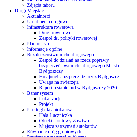
Zdjęcia taboru
Drogi Miejskie
Aktualności
Utrudnienia drogowe
Infrastruktura rowerowa
Drogi rowerowe
Zespół ds. polityki rowerowej
Plan miasta
Informacje ogólne
Bezpieczeństwo ruchu drogowego
Zespół do działań na rzecz poprawy
bezpieczeństwa ruchu drogowego Miasta
Bydgoszczy
Hulajnogi - bezpiecznie przez Bydgoszcz
Uwaga na zwierzęta
Raport o stanie brd w Bydgoszczy 2020
Baner system
Lokalizacje
Projekt
Parkingi dla autokarów
Hala Łuczniczka
Obiekt sportowy Zawisza
Miejsca zatrzymań autokarów
Równanie dróg gruntowych