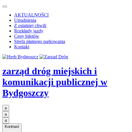
AKTUALNOŚCI
Utrudnienia
Z ostatniej chwili
Rozkłady jazdy
Ceny biletów
Strefa płatnego parkowania
Kontakt
zarząd dróg miejskich i
komunikacji publicznej
w
Bydgoszczy
a
a
a
Kontrast