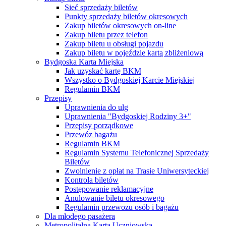
Sieć sprzedaży biletów
Punkty sprzedaży biletów okresowych
Zakup biletów okresowych on-line
Zakup biletu przez telefon
Zakup biletu u obsługi pojazdu
Zakup biletu w pojeździe kartą zbliżeniową
Bydgoska Karta Miejska
Jak uzyskać kartę BKM
Wszystko o Bydgoskiej Karcie Miejskiej
Regulamin BKM
Przepisy
Uprawnienia do ulg
Uprawnienia "Bydgoskiej Rodziny 3+"
Przepisy porządkowe
Przewóz bagażu
Regulamin BKM
Regulamin Systemu Telefonicznej Sprzedaży
Biletów
Zwolnienie z opłat na Trasie Uniwersyteckiej
Kontrola biletów
Postępowanie reklamacyjne
Anulowanie biletu okresowego
Regulamin przewozu osób i bagażu
Dla młodego pasażera
Metropolitalna Karta Uczniowska