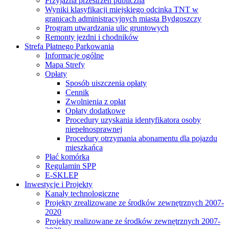
Przyjazna przestrzeń publiczna
Wyniki klasyfikacji miejskiego odcinka TNT w
granicach administracyjnych miasta Bydgoszczy
Program utwardzania ulic gruntowych
Remonty jezdni i chodników
Strefa Płatnego Parkowania
Informacje ogólne
Mapa Strefy
Opłaty
Sposób uiszczenia opłaty
Cennik
Zwolnienia z opłat
Opłaty dodatkowe
Procedury uzyskania identyfikatora osoby
niepełnosprawnej
Procedury otrzymania abonamentu dla pojazdu
mieszkańca
Płać komórką
Regulamin SPP
E-SKLEP
Inwestycje i Projekty
Kanały technologiczne
Projekty zrealizowane ze środków zewnętrznych 2007-
2020
Projekty realizowane ze środków zewnętrznych 2007-