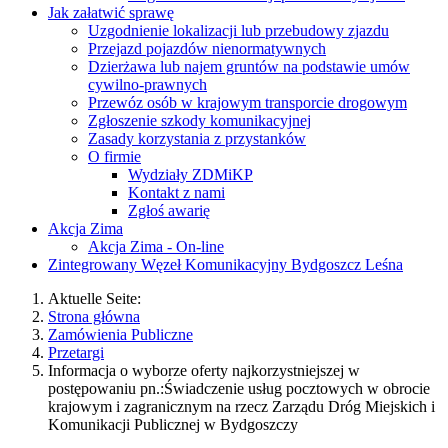
Jak załatwić sprawę
Uzgodnienie lokalizacji lub przebudowy zjazdu
Przejazd pojazdów nienormatywnych
Dzierżawa lub najem gruntów na podstawie umów
cywilno-prawnych
Przewóz osób w krajowym transporcie drogowym
Zgłoszenie szkody komunikacyjnej
Zasady korzystania z przystanków
O firmie
Wydziały ZDMiKP
Kontakt z nami
Zgłoś awarię
Akcja Zima
Akcja Zima - On-line
Zintegrowany Węzeł Komunikacyjny Bydgoszcz Leśna
Aktuelle Seite:
Strona główna
Zamówienia Publiczne
Przetargi
Informacja o wyborze oferty najkorzystniejszej w
postępowaniu pn.:Świadczenie usług pocztowych w obrocie
krajowym i zagranicznym na rzecz Zarządu Dróg Miejskich i
Komunikacji Publicznej w Bydgoszczy