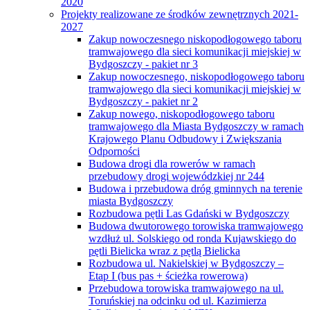
2020
Projekty realizowane ze środków zewnętrznych 2021-
2027
Zakup nowoczesnego niskopodłogowego taboru
tramwajowego dla sieci komunikacji miejskiej w
Bydgoszczy - pakiet nr 3
Zakup nowoczesnego, niskopodłogowego taboru
tramwajowego dla sieci komunikacji miejskiej w
Bydgoszczy - pakiet nr 2
Zakup nowego, niskopodłogowego taboru
tramwajowego dla Miasta Bydgoszczy w ramach
Krajowego Planu Odbudowy i Zwiększania
Odporności
Budowa drogi dla rowerów w ramach
przebudowy drogi wojewódzkiej nr 244
Budowa i przebudowa dróg gminnych na terenie
miasta Bydgoszczy
Rozbudowa pętli Las Gdański w Bydgoszczy
Budowa dwutorowego torowiska tramwajowego
wzdłuż ul. Solskiego od ronda Kujawskiego do
pętli Bielicka wraz z pętlą Bielicka
Rozbudowa ul. Nakielskiej w Bydgoszczy –
Etap I (bus pas + ścieżka rowerowa)
Przebudowa torowiska tramwajowego na ul.
Toruńskiej na odcinku od ul. Kazimierza