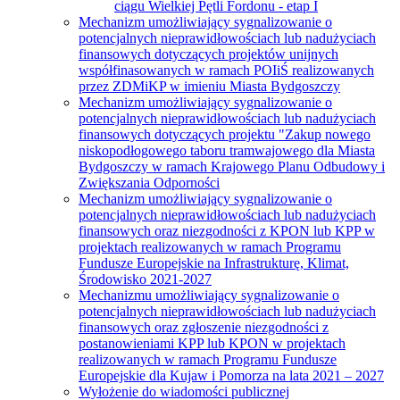
ciągu Wielkiej Pętli Fordonu - etap I
Mechanizm umożliwiający sygnalizowanie o
potencjalnych nieprawidłowościach lub nadużyciach
finansowych dotyczących projektów unijnych
współfinasowanych w ramach POIiŚ realizowanych
przez ZDMiKP w imieniu Miasta Bydgoszczy
Mechanizm umożliwiający sygnalizowanie o
potencjalnych nieprawidłowościach lub nadużyciach
finansowych dotyczących projektu "Zakup nowego
niskopodłogowego taboru tramwajowego dla Miasta
Bydgoszczy w ramach Krajowego Planu Odbudowy i
Zwiększania Odporności
Mechanizm umożliwiający sygnalizowanie o
potencjalnych nieprawidłowościach lub nadużyciach
finansowych oraz niezgodności z KPON lub KPP w
projektach realizowanych w ramach Programu
Fundusze Europejskie na Infrastrukturę, Klimat,
Środowisko 2021-2027
Mechanizmu umożliwiający sygnalizowanie o
potencjalnych nieprawidłowościach lub nadużyciach
finansowych oraz zgłoszenie niezgodności z
postanowieniami KPP lub KPON w projektach
realizowanych w ramach Programu Fundusze
Europejskie dla Kujaw i Pomorza na lata 2021 – 2027
Wyłożenie do wiadomości publicznej