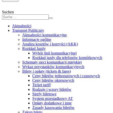
Suchen
Aktualności
Transport Publiczny
Aktualności komunikacyjne
Informacje ogólne
Analiza kosztów i korzyści (AKK)
Rozkład Jazdy
Wybór linii komunikacyjnej
Rozkład jazdy dla telefonów komórkowych
Schematy sieci komunikacji miejskiej
Wykaz przystanków komunikacyjnych
Bilety i opłaty (tickets & fares)
Ceny biletów jednorazowych i czasowych
Ceny biletów okresowych
Ticket tariff
Rodzaje i wzory biletów
Strefy biletowe
System przesiadkowy AT
Opłaty dodatkowe i inne
Zasady kasowania biletów
Zakup biletu