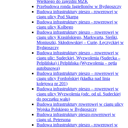
Wielkiego do zajezdni MZK
Przebudowa ronda Jagiellonów w Bydgoszczy
Budowa infrastruktury pieszo - rowerowej w
ciągu ulicy Pod Skarpą
Budowa infrastruktury pieszo - rowerowej w
ciągu ulicy Kolbego
Budowa infrastruktury pieszo – rowerowej w
ciągu ulicy Krasińskiego, Markwarta, Sieńki,
Moniuszki, Skłodowskiej – Curie, Łęczyckiej w
Bydgoszczy
Budowa infrastruktury pieszo – rowerowej w
ciągu ulic: Sudeckiej, Wyzwolenia (Sudecka –
Pelplińska) i Pelplińska (Wyzwolenia – pętla
autobusowa)
Budowa infrastruktury pieszo – rowerowej w
ciągu ulicy Fordońskiej (kładka nad linią
kolejową nr 201)
Budowa infrastruktury pieszo – rowerowej w
ciągu ulicy Wyzwolenia (odc. od ul. Sudeckiej
do początku wału)
Budowa infrastruktury rowerowej w ciągu ulicy
Wojska Polskiego w Bydgoszczy
Budowa infrastruktury pieszo-rowerowej w
ciągu ul. Petersona
Budowa infrastruktury pieszo - rowerowej w